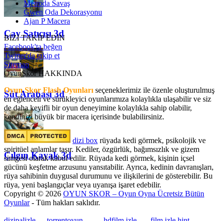
Metroda Savaş
Gwen Oda Dekorasyonu
Ajan P Macera
Çay Satıcısı 3d
BİZİ TAKİP EDİN
Facebook'ta beğen
Twitter'da takip et
Sitemap
OyunSkor HAKKINDA
Oyun Skor Flash Oyunları
seçeneklerimiz ile özenle oluşturulmuş
Süt Arabası 3d
en eğlenceli ve sürükleyici oyunlarımıza kolaylıkla ulaşabilir ve siz
de daha keyifli bir oyun deneyimine kolaylıkla sahip olabilir,
kendinizi büyük bir macera içerisinde bulabilirsiniz.
dizi box
rüyada kedi görmek​, psikolojik ve
spiritüel anlamlar taşır. Kediler, özgürlük, bağımsızlık ve gizem
Çılgın Kayak 3d
simgesi olarak kabul edilir. Rüyada kedi görmek, kişinin içsel
gücünü keşfetme arzusunu yansıtabilir. Ayrıca, kedinin davranışları,
rüya sahibinin duygusal durumunu ve ilişkilerini de gösterebilir. Bu
rüya, yeni başlangıçlar veya uyanışa işaret edebilir.
Copyright © 2026
OYUN SKOR – Oyun Oyna Ücretsiz Bütün
Oyunlar
- Tüm hakları saklıdır.
dizipalizle
---
torrentoyun
---
---
hdfilm izle
----
film izle hint
, ----