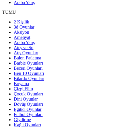
Araba Yarış
TÜMÜ
2 Kişilik
3d Oyunlar
Aksiyon
Ameliyat
Araba Yarış
Ateş ve Su
Atış Oyunları
Balon Patlatma
Barbie Oyunları
Beceri Oyunları
Ben 10 Oyunları
Bilardo Oyunları
Boyama
Çizgi Film
Çocuk Oyunları
Dini Oyunlar
Dövüş Oyunları
Eğitici Oyunlar
Futbol Oyunları
Giydirme
Kağıt Oyunları