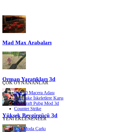
Mad Max Arabaları
Orman Yaratıkları 3d
ÇOK OYNANANLAR
Ben 10 Macera Adası
Finn Jake İskeletlere Karşı
Minecraft Pubg Mod 3d
Counter Strike
Yüksek Beygirgücü 3d
YENİ EKLENENLER
Elsa Moda Çarkı