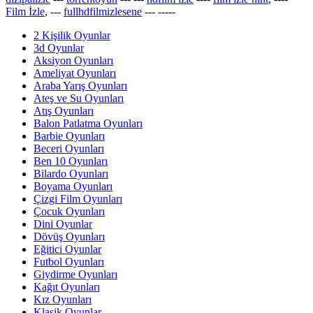
Film İzle
, ---
fullhdfilmizlesene
---
-----
2 Kişilik Oyunlar
3d Oyunlar
Aksiyon Oyunları
Ameliyat Oyunları
Araba Yarış Oyunları
Ateş ve Su Oyunları
Atış Oyunları
Balon Patlatma Oyunları
Barbie Oyunları
Beceri Oyunları
Ben 10 Oyunları
Bilardo Oyunları
Boyama Oyunları
Çizgi Film Oyunları
Çocuk Oyunları
Dini Oyunlar
Dövüş Oyunları
Eğitici Oyunlar
Futbol Oyunları
Giydirme Oyunları
Kağıt Oyunları
Kız Oyunları
Klasik Oyunlar