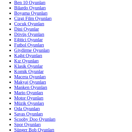
Ben 10 Oyunları
Bilardo Oyunları
Boyama Oyunları
Çizgi Film Oyunları
Çocuk Oyunları
Dini Oyunlar
Dövüş Oyunları
Eğitici Oyunlar
Futbol Oyunları
Giydirme Oyunları
Kağıt Oyunları
Kız Oyunları
Klasik Oyunlar
Komik Oyunlar
Macera Oyunları
Makyaj Oyunları
Manken Oyunları
Mario Oyunları
Motor Oyunları
Müzik Oyunları
Oda Oyunları
Savas Oyunları
Scooby Doo Oyunları
Spor Oyunları
Sünger Bob Oyunları