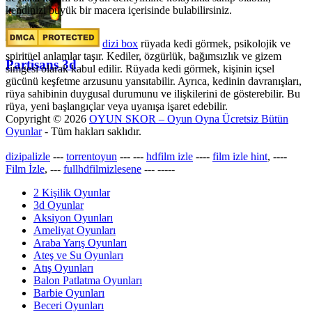
kendinizi büyük bir macera içerisinde bulabilirsiniz.
dizi box
rüyada kedi görmek​, psikolojik ve
spiritüel anlamlar taşır. Kediler, özgürlük, bağımsızlık ve gizem
Partisans 3d
simgesi olarak kabul edilir. Rüyada kedi görmek, kişinin içsel
gücünü keşfetme arzusunu yansıtabilir. Ayrıca, kedinin davranışları,
rüya sahibinin duygusal durumunu ve ilişkilerini de gösterebilir. Bu
rüya, yeni başlangıçlar veya uyanışa işaret edebilir.
Copyright © 2026
OYUN SKOR – Oyun Oyna Ücretsiz Bütün
Oyunlar
- Tüm hakları saklıdır.
dizipalizle
---
torrentoyun
---
---
hdfilm izle
----
film izle hint
, ----
Film İzle
, ---
fullhdfilmizlesene
---
-----
2 Kişilik Oyunlar
3d Oyunlar
Aksiyon Oyunları
Ameliyat Oyunları
Araba Yarış Oyunları
Ateş ve Su Oyunları
Atış Oyunları
Balon Patlatma Oyunları
Barbie Oyunları
Beceri Oyunları