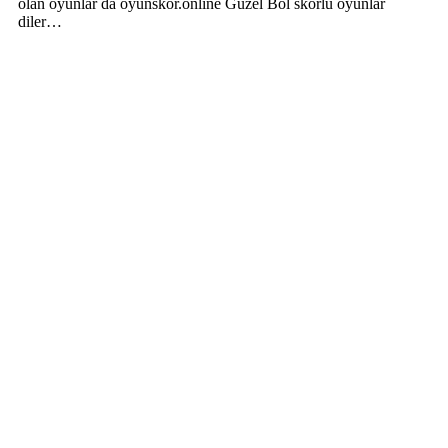
olan oyunlar da oyunskor.online Güzel Bol skorlu oyunlar
diler…