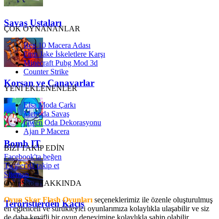
Savaş Ustaları
ÇOK OYNANANLAR
Ben 10 Macera Adası
Finn Jake İskeletlere Karşı
Minecraft Pubg Mod 3d
Counter Strike
Korsan ve Canavarlar
YENİ EKLENENLER
Elsa Moda Çarkı
Metroda Savaş
Gwen Oda Dekorasyonu
Ajan P Macera
Bomb IT
BİZİ TAKİP EDİN
Facebook'ta beğen
Twitter'da takip et
Sitemap
OyunSkor HAKKINDA
Oyun Skor Flash Oyunları
seçeneklerimiz ile özenle oluşturulmuş
Teröristlerden Kaçış
en eğlenceli ve sürükleyici oyunlarımıza kolaylıkla ulaşabilir ve siz
de daha keyifli bir oyun deneyimine kolaylıkla sahip olabilir,