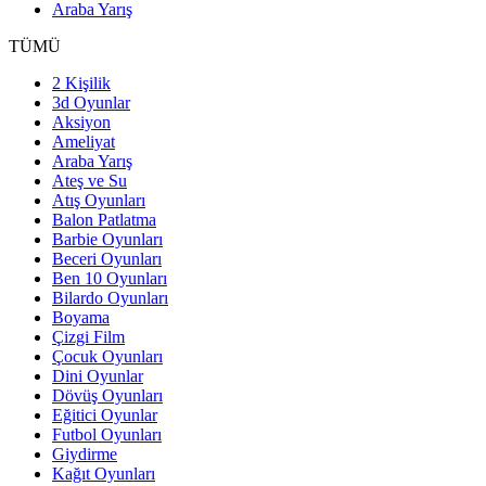
Araba Yarış
TÜMÜ
2 Kişilik
3d Oyunlar
Aksiyon
Ameliyat
Araba Yarış
Ateş ve Su
Atış Oyunları
Balon Patlatma
Barbie Oyunları
Beceri Oyunları
Ben 10 Oyunları
Bilardo Oyunları
Boyama
Çizgi Film
Çocuk Oyunları
Dini Oyunlar
Dövüş Oyunları
Eğitici Oyunlar
Futbol Oyunları
Giydirme
Kağıt Oyunları