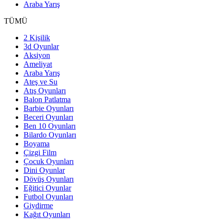
Araba Yarış
TÜMÜ
2 Kişilik
3d Oyunlar
Aksiyon
Ameliyat
Araba Yarış
Ateş ve Su
Atış Oyunları
Balon Patlatma
Barbie Oyunları
Beceri Oyunları
Ben 10 Oyunları
Bilardo Oyunları
Boyama
Çizgi Film
Çocuk Oyunları
Dini Oyunlar
Dövüş Oyunları
Eğitici Oyunlar
Futbol Oyunları
Giydirme
Kağıt Oyunları