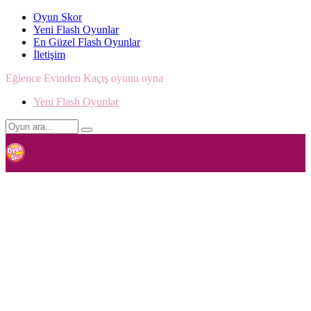
Oyun Skor
Yeni Flash Oyunlar
En Güzel Flash Oyunlar
İletişim
Eğlence Evinden Kaçış oyunu oyna
Yeni Flash Oyunlar