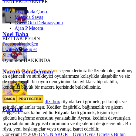
YENİ EKLENENLER
Elsa Moda Çarkı
Metroda Savaş
Gwen Oda Dekorasyonu
Ajan P Macera
Noel Baba
BİZİ TAKİP EDİN
Facebook'ta beğen
Twitter'da takip et
Sitemap
OyunSkor HAKKINDA
Oyun Skor Flash Oyunları
seçeneklerimiz ile özenle oluşturulmuş
Naruto Bomberman
en eğlenceli ve sürükleyici oyunlarımıza kolaylıkla ulaşabilir ve siz
de daha keyifli bir oyun deneyimine kolaylıkla sahip olabilir,
kendinizi büyük bir macera içerisinde bulabilirsiniz.
dizi box
rüyada kedi görmek​, psikolojik ve
spiritüel anlamlar taşır. Kediler, özgürlük, bağımsızlık ve gizem
Pacman
simgesi olarak kabul edilir. Rüyada kedi görmek, kişinin içsel
gücünü keşfetme arzusunu yansıtabilir. Ayrıca, kedinin davranışları,
rüya sahibinin duygusal durumunu ve ilişkilerini de gösterebilir. Bu
rüya, yeni başlangıçlar veya uyanışa işaret edebilir.
Copyright © 2026
OYUN SKOR – Oyun Oyna Ücretsiz Bütün