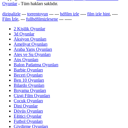
Oyunlar
- Tüm hakları saklıdır.
dizipalizle
---
torrentoyun
---
---
hdfilm izle
----
film izle hint
, ----
Film İzle
, ---
fullhdfilmizlesene
---
-----
2 Kişilik Oyunlar
3d Oyunlar
Aksiyon Oyunları
Ameliyat Oyunları
Araba Yarış Oyunları
Ateş ve Su Oyunları
Atış Oyunları
Balon Patlatma Oyunları
Barbie Oyunları
Beceri Oyunları
Ben 10 Oyunları
Bilardo Oyunları
Boyama Oyunları
Çizgi Film Oyunları
Çocuk Oyunları
Dini Oyunlar
Dövüş Oyunları
Eğitici Oyunlar
Futbol Oyunları
Giydirme Oyunları