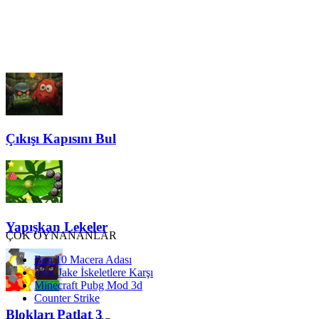
Çıkışı Kapısını Bul
Yapışkan Lekeler
ÇOK OYNANANLAR
Ben 10 Macera Adası
Finn Jake İskeletlere Karşı
Minecraft Pubg Mod 3d
Counter Strike
Blokları Patlat 3