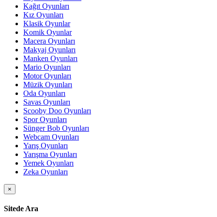
Kağıt Oyunları
Kız Oyunları
Klasik Oyunlar
Komik Oyunlar
Macera Oyunları
Makyaj Oyunları
Manken Oyunları
Mario Oyunları
Motor Oyunları
Müzik Oyunları
Oda Oyunları
Savas Oyunları
Scooby Doo Oyunları
Spor Oyunları
Sünger Bob Oyunları
Webcam Oyunları
Yarış Oyunları
Yarışma Oyunları
Yemek Oyunları
Zeka Oyunları
×
Sitede Ara