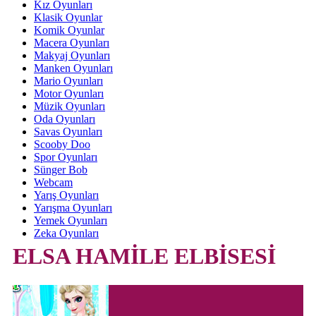
Kız Oyunları
Klasik Oyunlar
Komik Oyunlar
Macera Oyunları
Makyaj Oyunları
Manken Oyunları
Mario Oyunları
Motor Oyunları
Müzik Oyunları
Oda Oyunları
Savas Oyunları
Scooby Doo
Spor Oyunları
Sünger Bob
Webcam
Yarış Oyunları
Yarışma Oyunları
Yemek Oyunları
Zeka Oyunları
ELSA HAMİLE ELBİSESİ