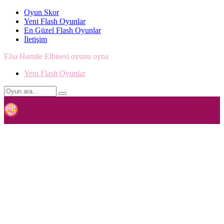
Oyun Skor
Yeni Flash Oyunlar
En Güzel Flash Oyunlar
İletişim
Elsa Hamile Elbisesi oyunu oyna
Yeni Flash Oyunlar