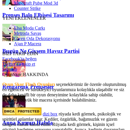
Minecraft Pubg Mod 3d
Counter Strike
Prenses Balo Elbisesi Tasarımı
YENİ EKLENENLER
Elsa Moda Çarkı
Metroda Savaş
Gwen Oda Dekorasyonu
Ajan P Macera
Bugün Ne Giysem Havuz Partisi
BİZİ TAKİP EDİN
Facebook'ta beğen
Twitter'da takip et
Sitemap
OyunSkor HAKKINDA
Oyun Skor Flash Oyunları
seçeneklerimiz ile özenle oluşturulmuş
Rengarenk Prensesler
en eğlenceli ve sürükleyici oyunlarımıza kolaylıkla ulaşabilir ve siz
de daha keyifli bir oyun deneyimine kolaylıkla sahip olabilir,
kendinizi büyük bir macera içerisinde bulabilirsiniz.
dizi box
rüyada kedi görmek​, psikolojik ve
spiritüel anlamlar taşır. Kediler, özgürlük, bağımsızlık ve gizem
Anna Kırmızı Halıda
simgesi olarak kabul edilir. Rüyada kedi görmek, kişinin içsel
gücünü keşfetme arzusunu yansıtabilir. Ayrıca, kedinin davranışları,