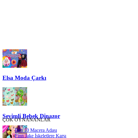
Elsa Moda Çarkı
Sevimli Bebek Dinazor
ÇOK OYNANANLAR
Ben 10 Macera Adası
Finn Jake İskeletlere Karşı