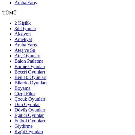
Araba Yarış
TÜMÜ
2 Kişilik
3d Oyunlar
Aksiyon
Ameliyat
Araba Yarış
Ateş ve Su
Atış Oyunları
Balon Patlatma
Barbie Oyunları
Beceri Oyunları
Ben 10 Oyunları
Bilardo Oyunları
Boyama
Çizgi Film
Çocuk Oyunları
Dini Oyunlar
Dövüş Oyunları
Eğitici Oyunlar
Futbol Oyunları
Giydirme
Kağıt Oyunları