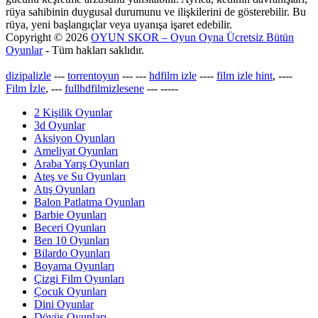
rüya sahibinin duygusal durumunu ve ilişkilerini de gösterebilir. Bu
rüya, yeni başlangıçlar veya uyanışa işaret edebilir.
Copyright © 2026
OYUN SKOR – Oyun Oyna Ücretsiz Bütün
Oyunlar
- Tüm hakları saklıdır.
dizipalizle
---
torrentoyun
---
---
hdfilm izle
----
film izle hint
, ----
Film İzle
, ---
fullhdfilmizlesene
---
-----
2 Kişilik Oyunlar
3d Oyunlar
Aksiyon Oyunları
Ameliyat Oyunları
Araba Yarış Oyunları
Ateş ve Su Oyunları
Atış Oyunları
Balon Patlatma Oyunları
Barbie Oyunları
Beceri Oyunları
Ben 10 Oyunları
Bilardo Oyunları
Boyama Oyunları
Çizgi Film Oyunları
Çocuk Oyunları
Dini Oyunlar
Dövüş Oyunları