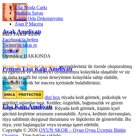
Elsa Moda Çarkı
Metroda Savaş
Gwen Oda Dekorasyonu
Ajan P Macera
Ayak Ameliyatı
BİZİ TAKİP EDİN
Facebook'ta beğen
Twitter'da takip et
Sitemap
OyunSkor HAKKINDA
Oyun Skor Flash Oyunları
seçeneklerimiz ile özenle oluşturulmuş
Prenses Elsa Kalp Ameliyatı
en eğlenceli ve sürükleyici oyunlarımıza kolaylıkla ulaşabilir ve siz
de daha keyifli bir oyun deneyimine kolaylıkla sahip olabilir,
kendinizi büyük bir macera içerisinde bulabilirsiniz.
dizi box
rüyada kedi görmek​, psikolojik ve
spiritüel anlamlar taşır. Kediler, özgürlük, bağımsızlık ve gizem
Elsa Kalp Ameliyatı
simgesi olarak kabul edilir. Rüyada kedi görmek, kişinin içsel
gücünü keşfetme arzusunu yansıtabilir. Ayrıca, kedinin davranışları,
rüya sahibinin duygusal durumunu ve ilişkilerini de gösterebilir. Bu
rüya, yeni başlangıçlar veya uyanışa işaret edebilir.
Copyright © 2026
OYUN SKOR – Oyun Oyna Ücretsiz Bütün
Oyunlar
- Tüm hakları saklıdır.