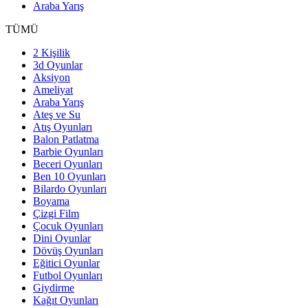
Araba Yarış
TÜMÜ
2 Kişilik
3d Oyunlar
Aksiyon
Ameliyat
Araba Yarış
Ateş ve Su
Atış Oyunları
Balon Patlatma
Barbie Oyunları
Beceri Oyunları
Ben 10 Oyunları
Bilardo Oyunları
Boyama
Çizgi Film
Çocuk Oyunları
Dini Oyunlar
Dövüş Oyunları
Eğitici Oyunlar
Futbol Oyunları
Giydirme
Kağıt Oyunları