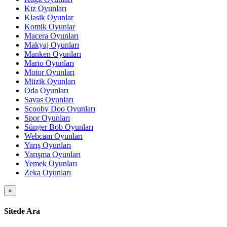
Kız Oyunları
Klasik Oyunlar
Komik Oyunlar
Macera Oyunları
Makyaj Oyunları
Manken Oyunları
Mario Oyunları
Motor Oyunları
Müzik Oyunları
Oda Oyunları
Savas Oyunları
Scooby Doo Oyunları
Spor Oyunları
Sünger Bob Oyunları
Webcam Oyunları
Yarış Oyunları
Yarışma Oyunları
Yemek Oyunları
Zeka Oyunları
×
Sitede Ara