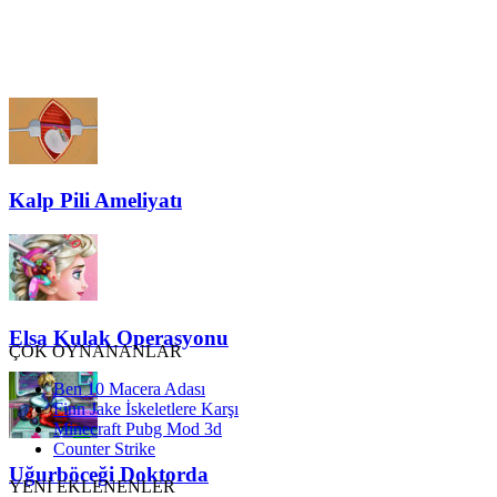
Kalp Pili Ameliyatı
Elsa Kulak Operasyonu
ÇOK OYNANANLAR
Ben 10 Macera Adası
Finn Jake İskeletlere Karşı
Minecraft Pubg Mod 3d
Counter Strike
Uğurböceği Doktorda
YENİ EKLENENLER