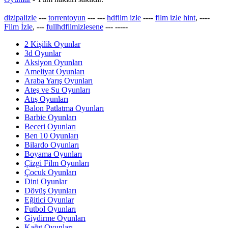
dizipalizle
---
torrentoyun
---
---
hdfilm izle
----
film izle hint
, ----
Film İzle
, ---
fullhdfilmizlesene
---
-----
2 Kişilik Oyunlar
3d Oyunlar
Aksiyon Oyunları
Ameliyat Oyunları
Araba Yarış Oyunları
Ateş ve Su Oyunları
Atış Oyunları
Balon Patlatma Oyunları
Barbie Oyunları
Beceri Oyunları
Ben 10 Oyunları
Bilardo Oyunları
Boyama Oyunları
Çizgi Film Oyunları
Çocuk Oyunları
Dini Oyunlar
Dövüş Oyunları
Eğitici Oyunlar
Futbol Oyunları
Giydirme Oyunları
Kağıt Oyunları