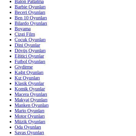
Balon Patlatma
Barbie Oyunları
Beceri Oyunları
Ben 10 Oyunları
Bilardo Oyunları
Boyama
Çizgi Film
Çocuk Oyunları
Dini Oyunlar
Dövüş Oyunları
Eğitici Oyunlar
Futbol Oyunları
Giydirme
Kağıt Oyunları
Kız Oyunları
Klasik Oyunlar
Komik Oyunlar
Macera Oyunları
Makyaj Oyunları
Manken Oyunları
Mario Oyunları
Motor Oyunları
Müzik Oyunları
Oda Oyunları
Savas Oyunları