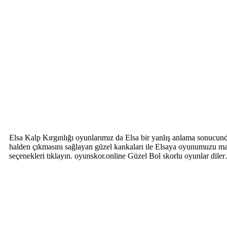
Elsa Kalp Kırgınlığı oyunlarımız da Elsa bir yanlış anlama sonucunda
halden çıkmasını sağlayan güzel kankaları ile Elsaya oyunumuzu mause
seçenekleri tıklayın. oyunskor.online Güzel Bol skorlu oyunlar dile