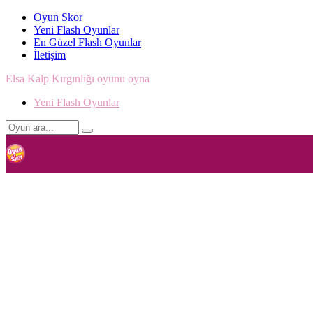
Oyun Skor
Yeni Flash Oyunlar
En Güzel Flash Oyunlar
İletişim
Elsa Kalp Kırgınlığı oyunu oyna
Yeni Flash Oyunlar