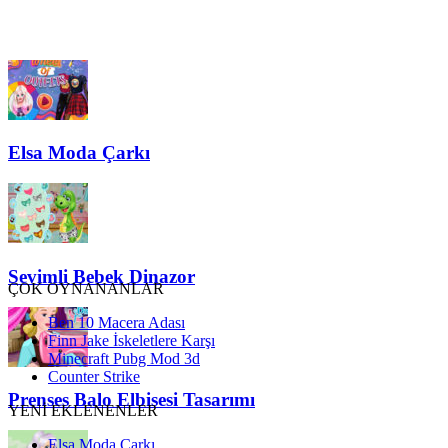
Elsa Moda Çarkı
Sevimli Bebek Dinazor
ÇOK OYNANANLAR
Ben 10 Macera Adası
Finn Jake İskeletlere Karşı
Minecraft Pubg Mod 3d
Counter Strike
Prenses Balo Elbisesi Tasarımı
YENİ EKLENENLER
Elsa Moda Çarkı