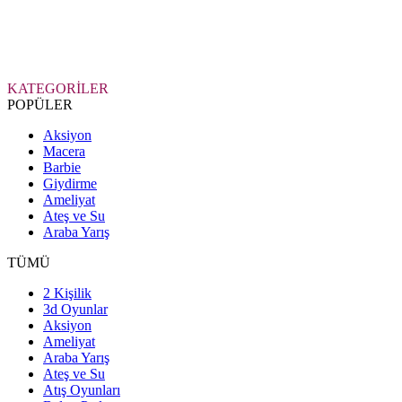
KATEGORİLER
POPÜLER
Aksiyon
Macera
Barbie
Giydirme
Ameliyat
Ateş ve Su
Araba Yarış
TÜMÜ
2 Kişilik
3d Oyunlar
Aksiyon
Ameliyat
Araba Yarış
Ateş ve Su
Atış Oyunları