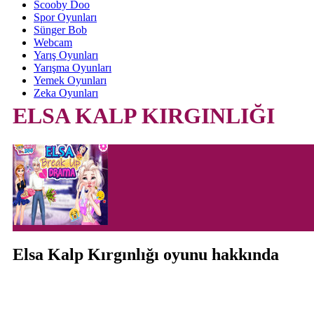
Scooby Doo
Spor Oyunları
Sünger Bob
Webcam
Yarış Oyunları
Yarışma Oyunları
Yemek Oyunları
Zeka Oyunları
ELSA KALP KIRGINLIĞI
Elsa Kalp Kırgınlığı oyunu hakkında