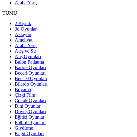
Araba Yarış
TÜMÜ
2 Kişilik
3d Oyunlar
Aksiyon
Ameliyat
Araba Yarış
Ateş ve Su
Atış Oyunları
Balon Patlatma
Barbie Oyunları
Beceri Oyunları
Ben 10 Oyunları
Bilardo Oyunları
Boyama
Çizgi Film
Çocuk Oyunları
Dini Oyunlar
Dövüş Oyunları
Eğitici Oyunlar
Futbol Oyunları
Giydirme
Kağıt Oyunları