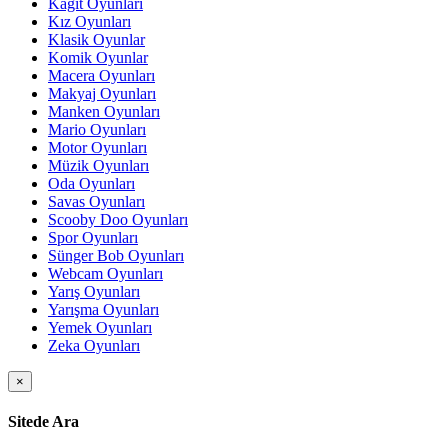
Kağıt Oyunları
Kız Oyunları
Klasik Oyunlar
Komik Oyunlar
Macera Oyunları
Makyaj Oyunları
Manken Oyunları
Mario Oyunları
Motor Oyunları
Müzik Oyunları
Oda Oyunları
Savas Oyunları
Scooby Doo Oyunları
Spor Oyunları
Sünger Bob Oyunları
Webcam Oyunları
Yarış Oyunları
Yarışma Oyunları
Yemek Oyunları
Zeka Oyunları
×
Sitede Ara