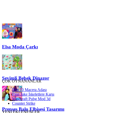
Elsa Moda Çarkı
Sevimli Bebek Dinazor
ÇOK OYNANANLAR
Ben 10 Macera Adası
Finn Jake İskeletlere Karşı
Minecraft Pubg Mod 3d
Counter Strike
Prenses Balo Elbisesi Tasarımı
YENİ EKLENENLER