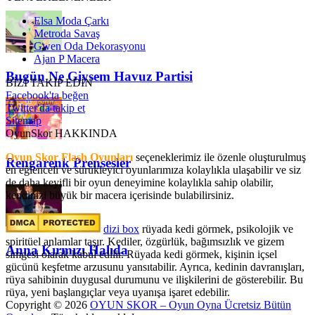
Elsa Moda Çarkı
Metroda Savaş
Gwen Oda Dekorasyonu
Ajan P Macera
Bugün Ne Giysem Havuz Partisi
BİZİ TAKİP EDİN
Facebook'ta beğen
Twitter'da takip et
Sitemap
OyunSkor HAKKINDA
Oyun Skor Flash Oyunları
seçeneklerimiz ile özenle oluşturulmuş
Rengarenk Prensesler
en eğlenceli ve sürükleyici oyunlarımıza kolaylıkla ulaşabilir ve siz
de daha keyifli bir oyun deneyimine kolaylıkla sahip olabilir,
kendinizi büyük bir macera içerisinde bulabilirsiniz.
dizi box
rüyada kedi görmek​, psikolojik ve
spiritüel anlamlar taşır. Kediler, özgürlük, bağımsızlık ve gizem
Anna Kırmızı Halıda
simgesi olarak kabul edilir. Rüyada kedi görmek, kişinin içsel
gücünü keşfetme arzusunu yansıtabilir. Ayrıca, kedinin davranışları,
rüya sahibinin duygusal durumunu ve ilişkilerini de gösterebilir. Bu
rüya, yeni başlangıçlar veya uyanışa işaret edebilir.
Copyright © 2026
OYUN SKOR – Oyun Oyna Ücretsiz Bütün