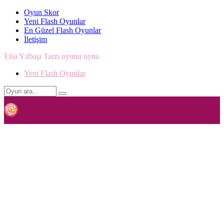
Oyun Skor
Yeni Flash Oyunlar
En Güzel Flash Oyunlar
İletişim
Elsa Yılbaşı Tarzı oyunu oyna
Yeni Flash Oyunlar