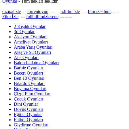
Oyunlar
- Tüm hakları saklıdır.
dizipalizle
---
torrentoyun
---
---
hdfilm izle
----
film izle hint
, ----
Film İzle
, ---
fullhdfilmizlesene
---
-----
2 Kişilik Oyunlar
3d Oyunlar
Aksiyon Oyunları
Ameliyat Oyunları
Araba Yarış Oyunları
Ateş ve Su Oyunları
Atış Oyunları
Balon Patlatma Oyunları
Barbie Oyunları
Beceri Oyunları
Ben 10 Oyunları
Bilardo Oyunları
Boyama Oyunları
Çizgi Film Oyunları
Çocuk Oyunları
Dini Oyunlar
Dövüş Oyunları
Eğitici Oyunlar
Futbol Oyunları
Giydirme Oyunları