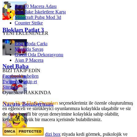
Ben 10 Macera Adası
Finn Jake İskeletlere Karşı
Minecraft Pubg Mod 3d
Counter Strike
Blokları Patlat 3
YENİ EKLENENLER
Elsa Moda Çarkı
Metroda Savaş
Gwen Oda Dekorasyonu
Ajan P Macera
Noel Baba
BİZİ TAKİP EDİN
Facebook'ta beğen
Twitter'da takip et
Sitemap
OyunSkor HAKKINDA
Oyun Skor Flash Oyunları
seçeneklerimiz ile özenle oluşturulmuş
Naruto Bomberman
en eğlenceli ve sürükleyici oyunlarımıza kolaylıkla ulaşabilir ve siz
de daha keyifli bir oyun deneyimine kolaylıkla sahip olabilir,
kendinizi büyük bir macera içerisinde bulabilirsiniz.
dizi box
rüyada kedi görmek​, psikolojik ve