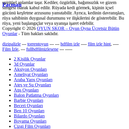
spiritüel anlamlar taşır. Kediler, özgürlük, bağımsızlık ve gizem
Pacman
simgesi olarak kabul edilir. Rüyada kedi görmek, kişinin içsel
gücünü keşfetme arzusunu yansıtabilir. Ayrıca, kedinin davranışları,
rüya sahibinin duygusal durumunu ve ilişkilerini de gösterebilir. Bu
rüya, yeni başlangıçlar veya uyanışa işaret edebilir.
Copyright © 2026
OYUN SKOR – Oyun Oyna Ücretsiz Bütün
Oyunlar
- Tüm hakları saklıdır.
dizipalizle
---
torrentoyun
---
---
hdfilm izle
----
film izle hint
, ----
Film İzle
, ---
fullhdfilmizlesene
---
-----
2 Kişilik Oyunlar
3d Oyunlar
Aksiyon Oyunları
Ameliyat Oyunları
Araba Yarış Oyunları
Ateş ve Su Oyunları
Atış Oyunları
Balon Patlatma Oyunları
Barbie Oyunları
Beceri Oyunları
Ben 10 Oyunları
Bilardo Oyunları
Boyama Oyunları
Çizgi Film Oyunları