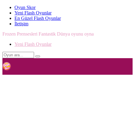
Oyun Skor
Yeni Flash Oyunlar
En Güzel Flash Oyunlar
İletişim
Frozen Prensesleri Fantastik Dünya oyunu oyna
Yeni Flash Oyunlar