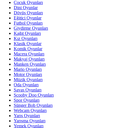
Çocuk Oyunları
Dini Oyunlar
Dövüş Oyunları
Eğitici Oyunlar
Futbol Oyunları
Giydirme Oyunları
Kağıt Oyunları
Kız Oyunları
Klasik Oyunlar
Komik Oyunlar
Macera Oyunları
Makyaj Oyunları
Manken Oyunları
Mario Oyunları
Motor Oyunları
Müzik Oyunları
Oda Oyunları
Savas Oyunları
Scooby Doo Oyunları
Spor Oyunları
Sünger Bob Oyunları
Webcam Oyunları
Yarış Oyunları
Yarışma Oyunları
Yemek Oyunları