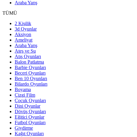
Araba Yarış
TÜMÜ
2 Kişilik
3d Oyunlar
Aksiyon
Ameliyat
Araba Yarış
Ateş ve Su
Atış Oyunları
Balon Patlatma
Barbie Oyunları
Beceri Oyunları
Ben 10 Oyunları
Bilardo Oyunları
Boyama
Çizgi Film
Çocuk Oyunları
Dini Oyunlar
Dövüş Oyunları
Eğitici Oyunlar
Futbol Oyunları
Giydirme
Kağıt Oyunları