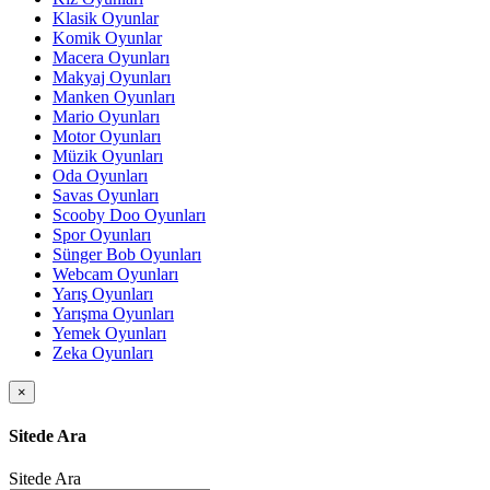
Klasik Oyunlar
Komik Oyunlar
Macera Oyunları
Makyaj Oyunları
Manken Oyunları
Mario Oyunları
Motor Oyunları
Müzik Oyunları
Oda Oyunları
Savas Oyunları
Scooby Doo Oyunları
Spor Oyunları
Sünger Bob Oyunları
Webcam Oyunları
Yarış Oyunları
Yarışma Oyunları
Yemek Oyunları
Zeka Oyunları
×
Sitede Ara
Sitede Ara