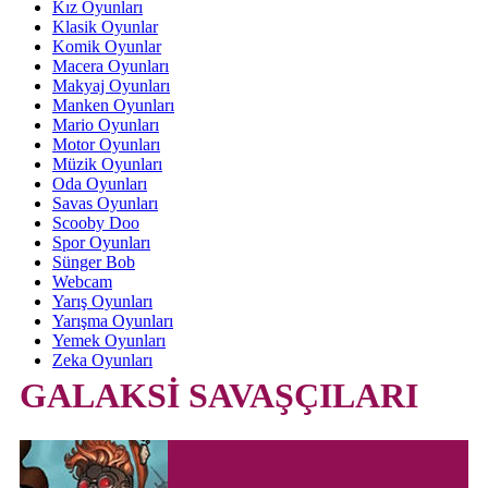
Kız Oyunları
Klasik Oyunlar
Komik Oyunlar
Macera Oyunları
Makyaj Oyunları
Manken Oyunları
Mario Oyunları
Motor Oyunları
Müzik Oyunları
Oda Oyunları
Savas Oyunları
Scooby Doo
Spor Oyunları
Sünger Bob
Webcam
Yarış Oyunları
Yarışma Oyunları
Yemek Oyunları
Zeka Oyunları
GALAKSİ SAVAŞÇILARI