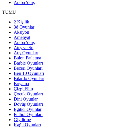
Araba Yarış
TÜMÜ
2 Kişilik
3d Oyunlar
Aksiyon
Ameliyat
Araba Yarış
Ateş ve Su
Atış Oyunları
Balon Patlatma
Barbie Oyunları
Beceri Oyunları
Ben 10 Oyunları
Bilardo Oyunları
Boyama
Çizgi Film
Çocuk Oyunları
Dini Oyunlar
Dövüş Oyunları
Eğitici Oyunlar
Futbol Oyunları
Giydirme
Kağıt Oyunları