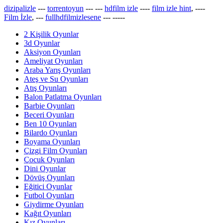
dizipalizle
---
torrentoyun
---
---
hdfilm izle
----
film izle hint
, ----
Film İzle
, ---
fullhdfilmizlesene
---
-----
2 Kişilik Oyunlar
3d Oyunlar
Aksiyon Oyunları
Ameliyat Oyunları
Araba Yarış Oyunları
Ateş ve Su Oyunları
Atış Oyunları
Balon Patlatma Oyunları
Barbie Oyunları
Beceri Oyunları
Ben 10 Oyunları
Bilardo Oyunları
Boyama Oyunları
Çizgi Film Oyunları
Çocuk Oyunları
Dini Oyunlar
Dövüş Oyunları
Eğitici Oyunlar
Futbol Oyunları
Giydirme Oyunları
Kağıt Oyunları
Kız Oyunları