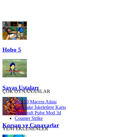
Hobo 5
Savaş Ustaları
ÇOK OYNANANLAR
Ben 10 Macera Adası
Finn Jake İskeletlere Karşı
Minecraft Pubg Mod 3d
Counter Strike
Korsan ve Canavarlar
YENİ EKLENENLER