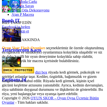
Elsa Moda Çarkı
Metroda Savaş
Gwen Oda Dekorasyonu
Ajan P Macera
Bomb IT
BİZİ TAKİP EDİN
Facebook'ta beğen
Twitter'da takip et
Sitemap
OyunSkor HAKKINDA
Oyun Skor Flash Oyunları
seçeneklerimiz ile özenle oluşturulmuş
Teröristlerden Kaçış
en eğlenceli ve sürükleyici oyunlarımıza kolaylıkla ulaşabilir ve siz
de daha keyifli bir oyun deneyimine kolaylıkla sahip olabilir,
kendinizi büyük bir macera içerisinde bulabilirsiniz.
dizi box
rüyada kedi görmek​, psikolojik ve
spiritüel anlamlar taşır. Kediler, özgürlük, bağımsızlık ve gizem
Partisans 3d
simgesi olarak kabul edilir. Rüyada kedi görmek, kişinin içsel
gücünü keşfetme arzusunu yansıtabilir. Ayrıca, kedinin davranışları,
rüya sahibinin duygusal durumunu ve ilişkilerini de gösterebilir. Bu
rüya, yeni başlangıçlar veya uyanışa işaret edebilir.
Copyright © 2026
OYUN SKOR – Oyun Oyna Ücretsiz Bütün
Oyunlar
- Tüm hakları saklıdır.