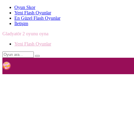
Oyun Skor
Yeni Flash Oyunlar
En Güzel Flash Oyunlar
İletişim
Gladyatör 2 oyunu oyna
Yeni Flash Oyunlar