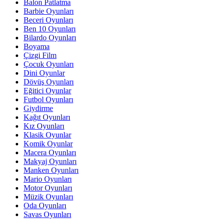
Balon Patlatma
Barbie Oyunları
Beceri Oyunları
Ben 10 Oyunları
Bilardo Oyunları
Boyama
Çizgi Film
Çocuk Oyunları
Dini Oyunlar
Dövüş Oyunları
Eğitici Oyunlar
Futbol Oyunları
Giydirme
Kağıt Oyunları
Kız Oyunları
Klasik Oyunlar
Komik Oyunlar
Macera Oyunları
Makyaj Oyunları
Manken Oyunları
Mario Oyunları
Motor Oyunları
Müzik Oyunları
Oda Oyunları
Savas Oyunları