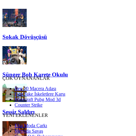
Sokak Dövüşçüsü
Sünger Bob Karete Okulu
ÇOK OYNANANLAR
Ben 10 Macera Adası
Finn Jake İskeletlere Karşı
Minecraft Pubg Mod 3d
Counter Strike
Sessiz Saldırı
YENİ EKLENENLER
Elsa Moda Çarkı
Metroda Savaş