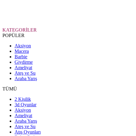
KATEGORİLER
POPÜLER
Aksiyon
Macera
Barbie
Giydirme
Ameliyat
Ateş ve Su
Araba Yarış
TÜMÜ
2 Kişilik
3d Oyunlar
Aksiyon
Ameliyat
Araba Yarış
Ateş ve Su
Atış Oyunları