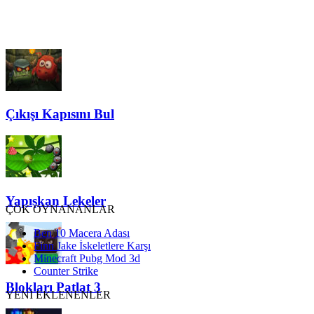
Çıkışı Kapısını Bul
Yapışkan Lekeler
ÇOK OYNANANLAR
Ben 10 Macera Adası
Finn Jake İskeletlere Karşı
Minecraft Pubg Mod 3d
Counter Strike
Blokları Patlat 3
YENİ EKLENENLER