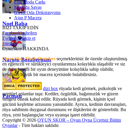
Elsa Moda Çarkı
Metroda Savaş
Gwen Oda Dekorasyonu
Ajan P Macera
Noel Baba
BİZİ TAKİP EDİN
Facebook'ta beğen
Twitter'da takip et
Sitemap
OyunSkor HAKKINDA
Oyun Skor Flash Oyunları
seçeneklerimiz ile özenle oluşturulmuş
Naruto Bomberman
en eğlenceli ve sürükleyici oyunlarımıza kolaylıkla ulaşabilir ve siz
de daha keyifli bir oyun deneyimine kolaylıkla sahip olabilir,
kendinizi büyük bir macera içerisinde bulabilirsiniz.
dizi box
rüyada kedi görmek​, psikolojik ve
spiritüel anlamlar taşır. Kediler, özgürlük, bağımsızlık ve gizem
Pacman
simgesi olarak kabul edilir. Rüyada kedi görmek, kişinin içsel
gücünü keşfetme arzusunu yansıtabilir. Ayrıca, kedinin davranışları,
rüya sahibinin duygusal durumunu ve ilişkilerini de gösterebilir. Bu
rüya, yeni başlangıçlar veya uyanışa işaret edebilir.
Copyright © 2026
OYUN SKOR – Oyun Oyna Ücretsiz Bütün
Oyunlar
- Tüm hakları saklıdır.