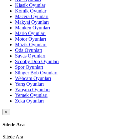
Klasik Oyunlar
Komik Oyunlar
Macera Oyunları
Makyaj Oyunları
Manken Oyunları
Mario Oyunları
Motor Oyunları
Müzik Oyunları
Oda Oyunları
Savas Oyunları
Scooby Doo Oyunları
Spor Oyunları
Sünger Bob Oyunları
Webcam Oyunları
Yarış Oyunları
Yarışma Oyunları
Yemek Oyunları
Zeka Oyunları
×
Sitede Ara
Sitede Ara