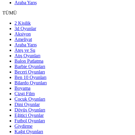
Araba Yarış
TÜMÜ
2 Kişilik
3d Oyunlar
Aksiyon
Ameliyat
Araba Yarış
Ateş ve Su
Atış Oyunları
Balon Patlatma
Barbie Oyunları
Beceri Oyunları
Ben 10 Oyunları
Bilardo Oyunları
Boyama
Çizgi Film
Çocuk Oyunları
Dini Oyunlar
Dövüş Oyunları
Eğitici Oyunlar
Futbol Oyunları
Giydirme
Kağıt Oyunları