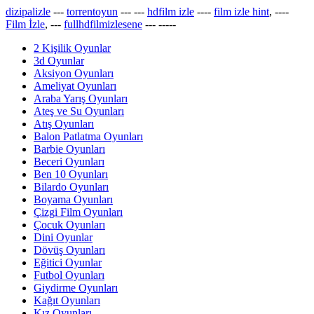
dizipalizle
---
torrentoyun
---
---
hdfilm izle
----
film izle hint
, ----
Film İzle
, ---
fullhdfilmizlesene
---
-----
2 Kişilik Oyunlar
3d Oyunlar
Aksiyon Oyunları
Ameliyat Oyunları
Araba Yarış Oyunları
Ateş ve Su Oyunları
Atış Oyunları
Balon Patlatma Oyunları
Barbie Oyunları
Beceri Oyunları
Ben 10 Oyunları
Bilardo Oyunları
Boyama Oyunları
Çizgi Film Oyunları
Çocuk Oyunları
Dini Oyunlar
Dövüş Oyunları
Eğitici Oyunlar
Futbol Oyunları
Giydirme Oyunları
Kağıt Oyunları
Kız Oyunları