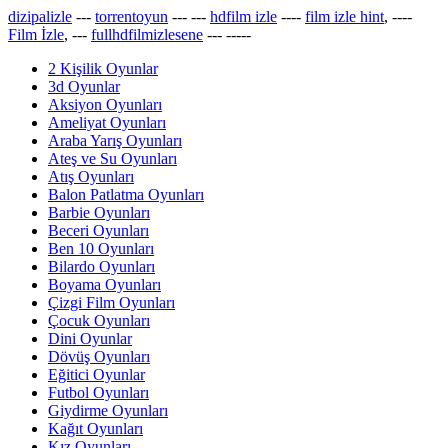
dizipalizle
---
torrentoyun
---
---
hdfilm izle
----
film izle hint
, ----
Film İzle
, ---
fullhdfilmizlesene
---
-----
2 Kişilik Oyunlar
3d Oyunlar
Aksiyon Oyunları
Ameliyat Oyunları
Araba Yarış Oyunları
Ateş ve Su Oyunları
Atış Oyunları
Balon Patlatma Oyunları
Barbie Oyunları
Beceri Oyunları
Ben 10 Oyunları
Bilardo Oyunları
Boyama Oyunları
Çizgi Film Oyunları
Çocuk Oyunları
Dini Oyunlar
Dövüş Oyunları
Eğitici Oyunlar
Futbol Oyunları
Giydirme Oyunları
Kağıt Oyunları
Kız Oyunları