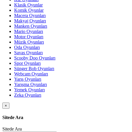
Klasik Oyunlar
Komik Oyunlar
Macera Oyunları
Makyaj Oyunları
Manken Oyunları
Mario Oyunları
Motor Oyunları
Müzik Oyunları
Oda Oyunları
Savas Oyunları
Scooby Doo Oyunları
Spor Oyunları
Sünger Bob Oyunları
Webcam Oyunları
Yarış Oyunları
Yarışma Oyunları
Yemek Oyunları
Zeka Oyunları
×
Sitede Ara
Sitede Ara