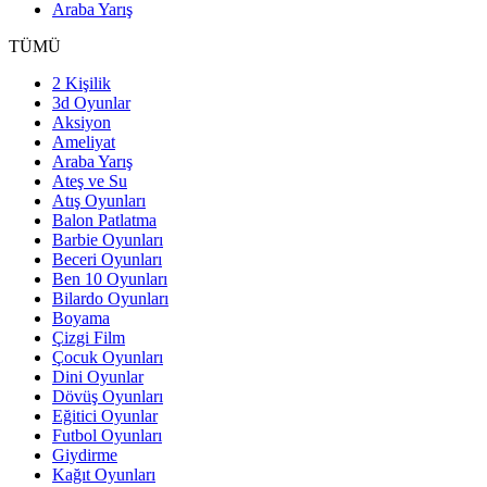
Araba Yarış
TÜMÜ
2 Kişilik
3d Oyunlar
Aksiyon
Ameliyat
Araba Yarış
Ateş ve Su
Atış Oyunları
Balon Patlatma
Barbie Oyunları
Beceri Oyunları
Ben 10 Oyunları
Bilardo Oyunları
Boyama
Çizgi Film
Çocuk Oyunları
Dini Oyunlar
Dövüş Oyunları
Eğitici Oyunlar
Futbol Oyunları
Giydirme
Kağıt Oyunları