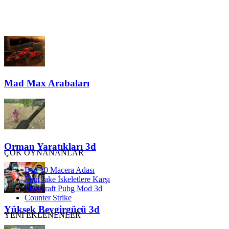
Mad Max Arabaları
Orman Yaratıkları 3d
ÇOK OYNANANLAR
Ben 10 Macera Adası
Finn Jake İskeletlere Karşı
Minecraft Pubg Mod 3d
Counter Strike
Yüksek Beygirgücü 3d
YENİ EKLENENLER