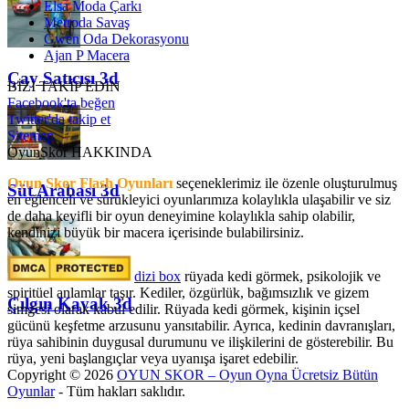
Elsa Moda Çarkı
Metroda Savaş
Gwen Oda Dekorasyonu
Ajan P Macera
Çay Satıcısı 3d
BİZİ TAKİP EDİN
Facebook'ta beğen
Twitter'da takip et
Sitemap
OyunSkor HAKKINDA
Oyun Skor Flash Oyunları
seçeneklerimiz ile özenle oluşturulmuş
Süt Arabası 3d
en eğlenceli ve sürükleyici oyunlarımıza kolaylıkla ulaşabilir ve siz
de daha keyifli bir oyun deneyimine kolaylıkla sahip olabilir,
kendinizi büyük bir macera içerisinde bulabilirsiniz.
dizi box
rüyada kedi görmek​, psikolojik ve
spiritüel anlamlar taşır. Kediler, özgürlük, bağımsızlık ve gizem
Çılgın Kayak 3d
simgesi olarak kabul edilir. Rüyada kedi görmek, kişinin içsel
gücünü keşfetme arzusunu yansıtabilir. Ayrıca, kedinin davranışları,
rüya sahibinin duygusal durumunu ve ilişkilerini de gösterebilir. Bu
rüya, yeni başlangıçlar veya uyanışa işaret edebilir.
Copyright © 2026
OYUN SKOR – Oyun Oyna Ücretsiz Bütün
Oyunlar
- Tüm hakları saklıdır.