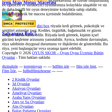
Oyun Skor Flash Oyunları
seçeneklerimiz ile özenle oluşturulmuş
Iron Man Motor Macerası
en eğlenceli ve sürükleyici oyunlarımıza kolaylıkla ulaşabilir ve siz
de daha keyifli bir oyun deneyimine kolaylıkla sahip olabilir,
kendinizi büyük bir macera içerisinde bulabilirsiniz.
dizi box
rüyada kedi görmek​, psikolojik ve
spiritüel anlamlar taşır. Kediler, özgürlük, bağımsızlık ve gizem
Salyangoz Bob 5
simgesi olarak kabul edilir. Rüyada kedi görmek, kişinin içsel
gücünü keşfetme arzusunu yansıtabilir. Ayrıca, kedinin davranışları,
rüya sahibinin duygusal durumunu ve ilişkilerini de gösterebilir. Bu
rüya, yeni başlangıçlar veya uyanışa işaret edebilir.
Copyright © 2026
OYUN SKOR – Oyun Oyna Ücretsiz Bütün
Oyunlar
- Tüm hakları saklıdır.
dizipalizle
---
torrentoyun
---
---
hdfilm izle
----
film izle hint
, ----
Film İzle
, ---
fullhdfilmizlesene
---
-----
2 Kişilik Oyunlar
3d Oyunlar
Aksiyon Oyunları
Ameliyat Oyunları
Araba Yarış Oyunları
Ateş ve Su Oyunları
Atış Oyunları
Balon Patlatma Oyunları