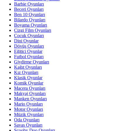
Barbie Oyunları
Beceri Oyunları
Ben 10 Oyunları
Bilardo Oyunları
Boyama Oyunları
Çizgi Film Oyunları
Çocuk Oyunları
Dini Oyunlar
Dövüş Oyunları
Eğitici Oyunlar
Futbol Oyunları
Giydirme Oyunları
Kağıt Oyunları
Kız Oyunları
Klasik Oyunlar
Komik Oyunlar
Macera Oyunları
Makyaj Oyunları
Manken Oyunları
Mario Oyunları
Motor Oyunları
Müzik Oyunları
Oda Oyunları
Savas Oyunları
Scooby Doo Oyunları