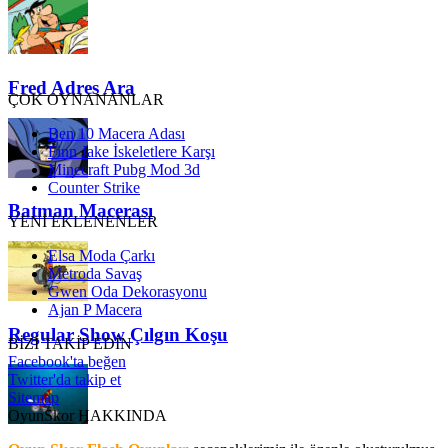
Fred Adres Ara
ÇOK OYNANANLAR
Ben 10 Macera Adası
Finn Jake İskeletlere Karşı
Minecraft Pubg Mod 3d
Counter Strike
Batman Macerası
YENİ EKLENENLER
Elsa Moda Çarkı
Metroda Savaş
Gwen Oda Dekorasyonu
Ajan P Macera
Regular Show Çılgın Koşu
BİZİ TAKİP EDİN
Facebook'ta beğen
Twitter'da takip et
Sitemap
OyunSkor HAKKINDA