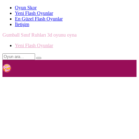
Oyun Skor
Yeni Flash Oyunlar
En Güzel Flash Oyunlar
İletişim
Gumball Sınıf Ruhları 3d oyunu oyna
Yeni Flash Oyunlar