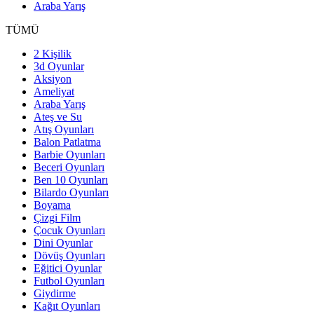
Araba Yarış
TÜMÜ
2 Kişilik
3d Oyunlar
Aksiyon
Ameliyat
Araba Yarış
Ateş ve Su
Atış Oyunları
Balon Patlatma
Barbie Oyunları
Beceri Oyunları
Ben 10 Oyunları
Bilardo Oyunları
Boyama
Çizgi Film
Çocuk Oyunları
Dini Oyunlar
Dövüş Oyunları
Eğitici Oyunlar
Futbol Oyunları
Giydirme
Kağıt Oyunları