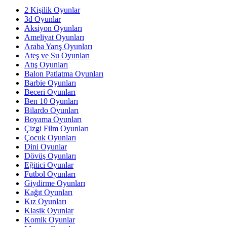
2 Kişilik Oyunlar
3d Oyunlar
Aksiyon Oyunları
Ameliyat Oyunları
Araba Yarış Oyunları
Ateş ve Su Oyunları
Atış Oyunları
Balon Patlatma Oyunları
Barbie Oyunları
Beceri Oyunları
Ben 10 Oyunları
Bilardo Oyunları
Boyama Oyunları
Çizgi Film Oyunları
Çocuk Oyunları
Dini Oyunlar
Dövüş Oyunları
Eğitici Oyunlar
Futbol Oyunları
Giydirme Oyunları
Kağıt Oyunları
Kız Oyunları
Klasik Oyunlar
Komik Oyunlar