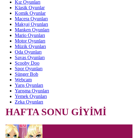
Kız Oyunları
Klasik Oyunlar
Komik Oyunlar
Macera Oyunları
Makyaj Oyunları
Manken Oyunları
Mario Oyunları
Motor Oyunları
Müzik Oyunları
Oda Oyunları
Savas Oyunları
Scooby Doo
Spor Oyunları
Sünger Bob
Webcam
Yarış Oyunları
Yarışma Oyunları
Yemek Oyunları
Zeka Oyunları
HAFTA SONU GİYİMİ