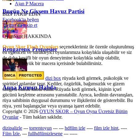
Ajan P Macera
Bugün Ne Giysem Havuz Partisi
BİZİ TAKİP EDİN
Facebook'ta beğen
Twitter'da takip et
Sitemap
OyunSkor HAKKINDA
Oyun Skor Flash Oyunları
seçeneklerimiz ile özenle oluşturulmuş
Rengarenk Prensesler
en eğlenceli ve sürükleyici oyunlarımıza kolaylıkla ulaşabilir ve siz
de daha keyifli bir oyun deneyimine kolaylıkla sahip olabilir,
kendinizi büyük bir macera içerisinde bulabilirsiniz.
dizi box
rüyada kedi görmek​, psikolojik ve
spiritüel anlamlar taşır. Kediler, özgürlük, bağımsızlık ve gizem
Anna Kırmızı Halıda
simgesi olarak kabul edilir. Rüyada kedi görmek, kişinin içsel
gücünü keşfetme arzusunu yansıtabilir. Ayrıca, kedinin davranışları,
rüya sahibinin duygusal durumunu ve ilişkilerini de gösterebilir. Bu
rüya, yeni başlangıçlar veya uyanışa işaret edebilir.
Copyright © 2026
OYUN SKOR – Oyun Oyna Ücretsiz Bütün
Oyunlar
- Tüm hakları saklıdır.
dizipalizle
---
torrentoyun
---
---
hdfilm izle
----
film izle hint
, ----
Film İzle
, ---
fullhdfilmizlesene
---
-----