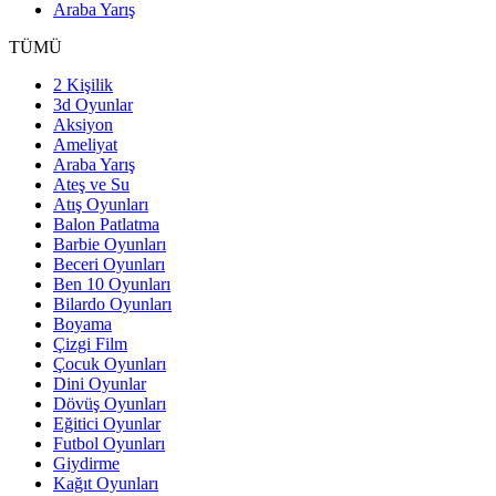
Araba Yarış
TÜMÜ
2 Kişilik
3d Oyunlar
Aksiyon
Ameliyat
Araba Yarış
Ateş ve Su
Atış Oyunları
Balon Patlatma
Barbie Oyunları
Beceri Oyunları
Ben 10 Oyunları
Bilardo Oyunları
Boyama
Çizgi Film
Çocuk Oyunları
Dini Oyunlar
Dövüş Oyunları
Eğitici Oyunlar
Futbol Oyunları
Giydirme
Kağıt Oyunları