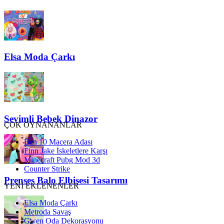
Elsa Moda Çarkı
Sevimli Bebek Dinazor
ÇOK OYNANANLAR
Ben 10 Macera Adası
Finn Jake İskeletlere Karşı
Minecraft Pubg Mod 3d
Counter Strike
Prenses Balo Elbisesi Tasarımı
YENİ EKLENENLER
Elsa Moda Çarkı
Metroda Savaş
Gwen Oda Dekorasyonu