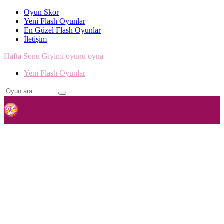
Oyun Skor
Yeni Flash Oyunlar
En Güzel Flash Oyunlar
İletişim
Hafta Sonu Giyimi oyunu oyna
Yeni Flash Oyunlar