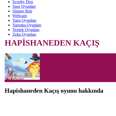
Scooby Doo
Spor Oyunları
Sünger Bob
Webcam
Yarış Oyunları
Yarışma Oyunları
Yemek Oyunları
Zeka Oyunları
HAPİSHANEDEN KAÇIŞ
Hapishaneden Kaçış oyunu hakkında