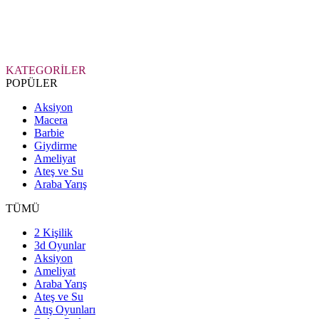
KATEGORİLER
POPÜLER
Aksiyon
Macera
Barbie
Giydirme
Ameliyat
Ateş ve Su
Araba Yarış
TÜMÜ
2 Kişilik
3d Oyunlar
Aksiyon
Ameliyat
Araba Yarış
Ateş ve Su
Atış Oyunları