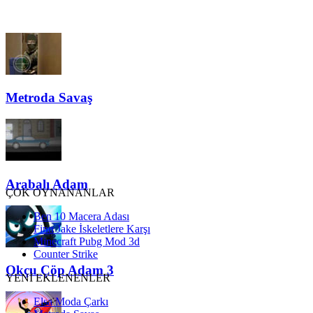
Metroda Savaş
Arabalı Adam
ÇOK OYNANANLAR
Ben 10 Macera Adası
Finn Jake İskeletlere Karşı
Minecraft Pubg Mod 3d
Counter Strike
Okçu Çöp Adam 3
YENİ EKLENENLER
Elsa Moda Çarkı