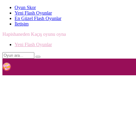
Oyun Skor
Yeni Flash Oyunlar
En Güzel Flash Oyunlar
İletişim
Hapishaneden Kaçış oyunu oyna
Yeni Flash Oyunlar