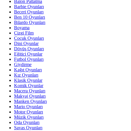
Balon Patlatma
Barbie Oyunları
Beceri Oyunları
Ben 10 Oyunları
Bilardo Oyunları
Boyama
Çizgi Film
Çocuk Oyunları
Dini Oyunlar
Dövüş Oyunları
Eğitici Oyunlar
Futbol Oyunları
Giydirme
Kağıt Oyunları
Kız Oyunları
Klasik Oyunlar
Komik Oyunlar
Macera Oyunları
Makyaj Oyunları
Manken Oyunları
Mario Oyunları
Motor Oyunları
Müzik Oyunları
Oda Oyunları
Savas Oyunları