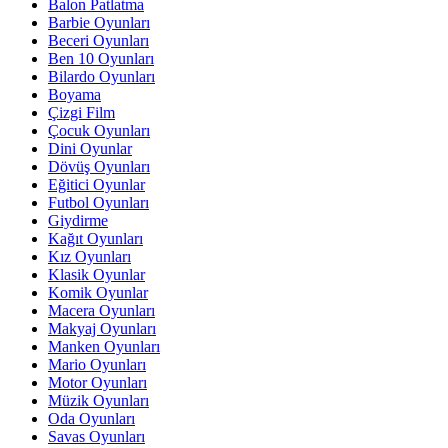
Balon Patlatma
Barbie Oyunları
Beceri Oyunları
Ben 10 Oyunları
Bilardo Oyunları
Boyama
Çizgi Film
Çocuk Oyunları
Dini Oyunlar
Dövüş Oyunları
Eğitici Oyunlar
Futbol Oyunları
Giydirme
Kağıt Oyunları
Kız Oyunları
Klasik Oyunlar
Komik Oyunlar
Macera Oyunları
Makyaj Oyunları
Manken Oyunları
Mario Oyunları
Motor Oyunları
Müzik Oyunları
Oda Oyunları
Savas Oyunları