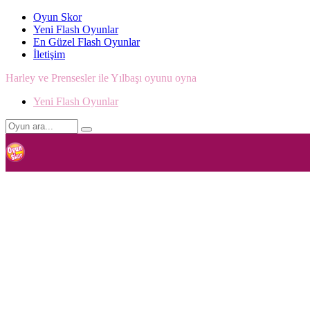
Oyun Skor
Yeni Flash Oyunlar
En Güzel Flash Oyunlar
İletişim
Harley ve Prensesler ile Yılbaşı oyunu oyna
Yeni Flash Oyunlar