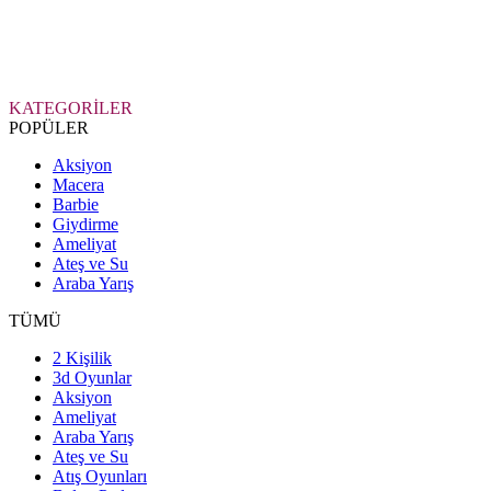
KATEGORİLER
POPÜLER
Aksiyon
Macera
Barbie
Giydirme
Ameliyat
Ateş ve Su
Araba Yarış
TÜMÜ
2 Kişilik
3d Oyunlar
Aksiyon
Ameliyat
Araba Yarış
Ateş ve Su
Atış Oyunları