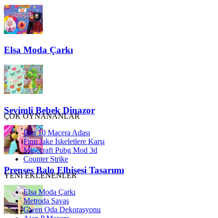
Elsa Moda Çarkı
Sevimli Bebek Dinazor
ÇOK OYNANANLAR
Ben 10 Macera Adası
Finn Jake İskeletlere Karşı
Minecraft Pubg Mod 3d
Counter Strike
Prenses Balo Elbisesi Tasarımı
YENİ EKLENENLER
Elsa Moda Çarkı
Metroda Savaş
Gwen Oda Dekorasyonu