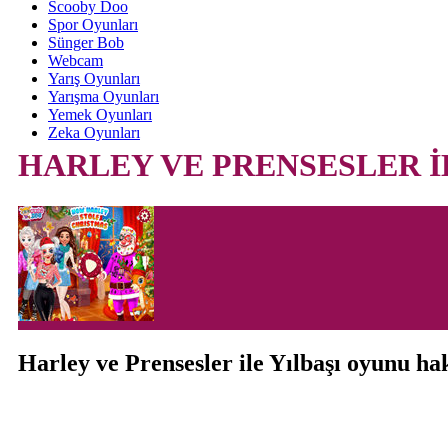
Scooby Doo
Spor Oyunları
Sünger Bob
Webcam
Yarış Oyunları
Yarışma Oyunları
Yemek Oyunları
Zeka Oyunları
HARLEY VE PRENSESLER İ
Harley ve Prensesler ile Yılbaşı oyunu h