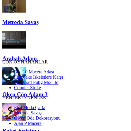
Metroda Savaş
Arabalı Adam
ÇOK OYNANANLAR
Ben 10 Macera Adası
Finn Jake İskeletlere Karşı
Minecraft Pubg Mod 3d
Counter Strike
Okçu Çöp Adam 3
YENİ EKLENENLER
Elsa Moda Çarkı
Metroda Savaş
Gwen Oda Dekorasyonu
Ajan P Macera
Roket Fırlatma