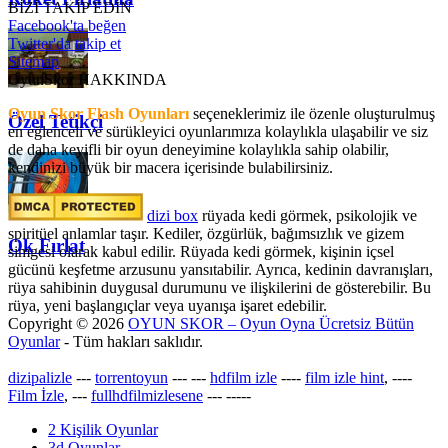
BİZİ TAKİP EDİN
Facebook'ta beğen
Twitter'da takip et
Sitemap
OyunSkor HAKKINDA
Oyun Skor Flash Oyunları
seçeneklerimiz ile özenle oluşturulmuş
Özel Tetikçi
en eğlenceli ve sürükleyici oyunlarımıza kolaylıkla ulaşabilir ve siz
de daha keyifli bir oyun deneyimine kolaylıkla sahip olabilir,
kendinizi büyük bir macera içerisinde bulabilirsiniz.
dizi box
rüyada kedi görmek​, psikolojik ve
spiritüel anlamlar taşır. Kediler, özgürlük, bağımsızlık ve gizem
Ok Fırlat
simgesi olarak kabul edilir. Rüyada kedi görmek, kişinin içsel
gücünü keşfetme arzusunu yansıtabilir. Ayrıca, kedinin davranışları,
rüya sahibinin duygusal durumunu ve ilişkilerini de gösterebilir. Bu
rüya, yeni başlangıçlar veya uyanışa işaret edebilir.
Copyright © 2026
OYUN SKOR – Oyun Oyna Ücretsiz Bütün
Oyunlar
- Tüm hakları saklıdır.
dizipalizle
---
torrentoyun
---
---
hdfilm izle
----
film izle hint
, ----
Film İzle
, ---
fullhdfilmizlesene
---
-----
2 Kişilik Oyunlar
3d Oyunlar