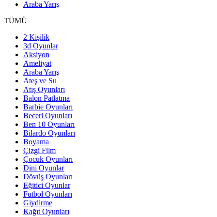
Araba Yarış
TÜMÜ
2 Kişilik
3d Oyunlar
Aksiyon
Ameliyat
Araba Yarış
Ateş ve Su
Atış Oyunları
Balon Patlatma
Barbie Oyunları
Beceri Oyunları
Ben 10 Oyunları
Bilardo Oyunları
Boyama
Çizgi Film
Çocuk Oyunları
Dini Oyunlar
Dövüş Oyunları
Eğitici Oyunlar
Futbol Oyunları
Giydirme
Kağıt Oyunları