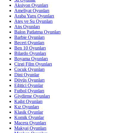
Aksiyon Oyunları
Ameliyat Oyunları
Araba Yarış Oyunları
Ateş ve Su Oyunları
Atış Oyunları
Balon Patlatma Oyunları
Barbie Oyunları
Beceri Oyunları
Ben 10 Oyunları
Bilardo Oyunları
Boyama Oyunları
Çizgi Film Oyunları
Çocuk Oyunları
Dini Oyunlar
Dövüş Oyunları
Eğitici Oyunlar
Futbol Oyunları
Giydirme Oyunları
Kağıt Oyunları
Kız Oyunları
Klasik Oyunlar
Komik Oyunlar
Macera Oyunları
Makyaj Oyunları