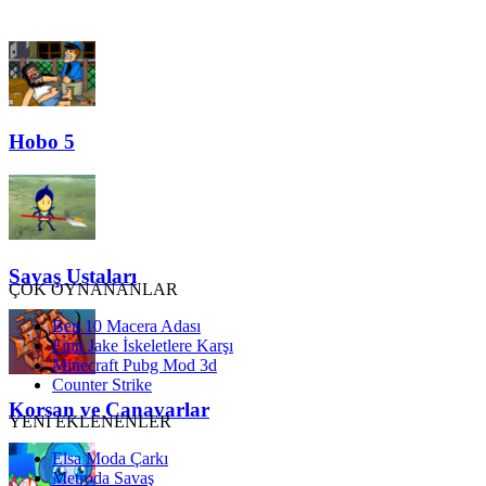
Hobo 5
Savaş Ustaları
ÇOK OYNANANLAR
Ben 10 Macera Adası
Finn Jake İskeletlere Karşı
Minecraft Pubg Mod 3d
Counter Strike
Korsan ve Canavarlar
YENİ EKLENENLER
Elsa Moda Çarkı
Metroda Savaş