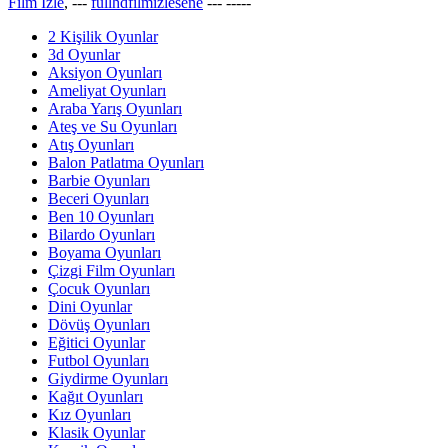
Film İzle
, ---
fullhdfilmizlesene
---
-----
2 Kişilik Oyunlar
3d Oyunlar
Aksiyon Oyunları
Ameliyat Oyunları
Araba Yarış Oyunları
Ateş ve Su Oyunları
Atış Oyunları
Balon Patlatma Oyunları
Barbie Oyunları
Beceri Oyunları
Ben 10 Oyunları
Bilardo Oyunları
Boyama Oyunları
Çizgi Film Oyunları
Çocuk Oyunları
Dini Oyunlar
Dövüş Oyunları
Eğitici Oyunlar
Futbol Oyunları
Giydirme Oyunları
Kağıt Oyunları
Kız Oyunları
Klasik Oyunlar