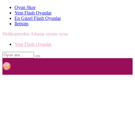
Oyun Skor
Yeni Flash Oyunlar
En Güzel Flash Oyunlar
İletişim
Helikopterden Atlama oyunu oyna
Yeni Flash Oyunlar