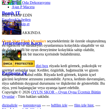
Gwen Oda Dekorasyonu
Ajan P Macera
Bomb IT
BİZİ TAKİP EDİN
Facebook'ta beğen
Twitter'da takip et
Sitemap
OyunSkor HAKKINDA
Oyun Skor Flash Oyunları
seçeneklerimiz ile özenle oluşturulmuş
Teröristlerden Kaçış
en eğlenceli ve sürükleyici oyunlarımıza kolaylıkla ulaşabilir ve siz
de daha keyifli bir oyun deneyimine kolaylıkla sahip olabilir,
kendinizi büyük bir macera içerisinde bulabilirsiniz.
dizi box
rüyada kedi görmek​, psikolojik ve
spiritüel anlamlar taşır. Kediler, özgürlük, bağımsızlık ve gizem
Partisans 3d
simgesi olarak kabul edilir. Rüyada kedi görmek, kişinin içsel
gücünü keşfetme arzusunu yansıtabilir. Ayrıca, kedinin davranışları,
rüya sahibinin duygusal durumunu ve ilişkilerini de gösterebilir. Bu
rüya, yeni başlangıçlar veya uyanışa işaret edebilir.
Copyright © 2026
OYUN SKOR – Oyun Oyna Ücretsiz Bütün
Oyunlar
- Tüm hakları saklıdır.
dizipalizle
---
torrentoyun
---
---
hdfilm izle
----
film izle hint
, ----