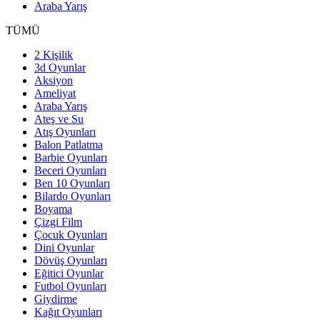
Araba Yarış
TÜMÜ
2 Kişilik
3d Oyunlar
Aksiyon
Ameliyat
Araba Yarış
Ateş ve Su
Atış Oyunları
Balon Patlatma
Barbie Oyunları
Beceri Oyunları
Ben 10 Oyunları
Bilardo Oyunları
Boyama
Çizgi Film
Çocuk Oyunları
Dini Oyunlar
Dövüş Oyunları
Eğitici Oyunlar
Futbol Oyunları
Giydirme
Kağıt Oyunları