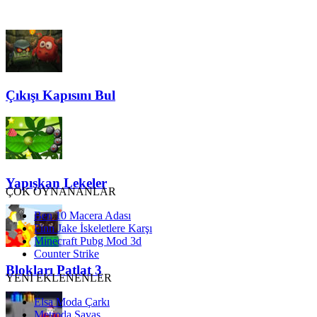
Çıkışı Kapısını Bul
Yapışkan Lekeler
ÇOK OYNANANLAR
Ben 10 Macera Adası
Finn Jake İskeletlere Karşı
Minecraft Pubg Mod 3d
Counter Strike
Blokları Patlat 3
YENİ EKLENENLER
Elsa Moda Çarkı
Metroda Savaş