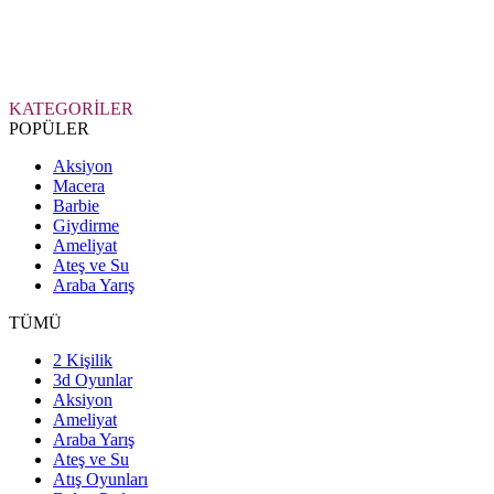
KATEGORİLER
POPÜLER
Aksiyon
Macera
Barbie
Giydirme
Ameliyat
Ateş ve Su
Araba Yarış
TÜMÜ
2 Kişilik
3d Oyunlar
Aksiyon
Ameliyat
Araba Yarış
Ateş ve Su
Atış Oyunları