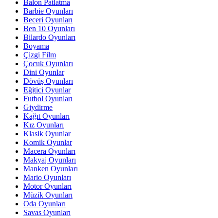
Balon Patlatma
Barbie Oyunları
Beceri Oyunları
Ben 10 Oyunları
Bilardo Oyunları
Boyama
Çizgi Film
Çocuk Oyunları
Dini Oyunlar
Dövüş Oyunları
Eğitici Oyunlar
Futbol Oyunları
Giydirme
Kağıt Oyunları
Kız Oyunları
Klasik Oyunlar
Komik Oyunlar
Macera Oyunları
Makyaj Oyunları
Manken Oyunları
Mario Oyunları
Motor Oyunları
Müzik Oyunları
Oda Oyunları
Savas Oyunları