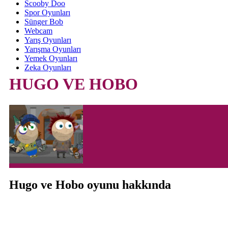
Scooby Doo
Spor Oyunları
Sünger Bob
Webcam
Yarış Oyunları
Yarışma Oyunları
Yemek Oyunları
Zeka Oyunları
HUGO VE HOBO
Hugo ve Hobo oyunu hakkında