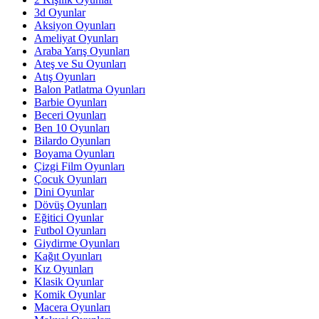
3d Oyunlar
Aksiyon Oyunları
Ameliyat Oyunları
Araba Yarış Oyunları
Ateş ve Su Oyunları
Atış Oyunları
Balon Patlatma Oyunları
Barbie Oyunları
Beceri Oyunları
Ben 10 Oyunları
Bilardo Oyunları
Boyama Oyunları
Çizgi Film Oyunları
Çocuk Oyunları
Dini Oyunlar
Dövüş Oyunları
Eğitici Oyunlar
Futbol Oyunları
Giydirme Oyunları
Kağıt Oyunları
Kız Oyunları
Klasik Oyunlar
Komik Oyunlar
Macera Oyunları