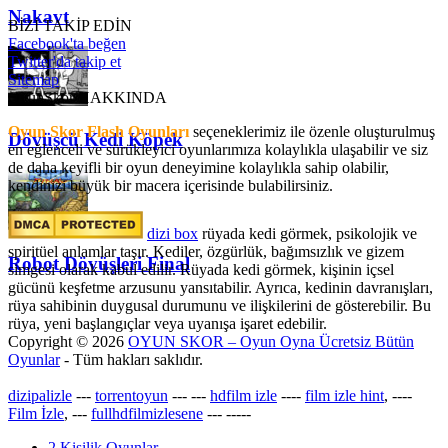
Nakavt
BİZİ TAKİP EDİN
Facebook'ta beğen
Twitter'da takip et
Sitemap
OyunSkor HAKKINDA
Oyun Skor Flash Oyunları
seçeneklerimiz ile özenle oluşturulmuş
Dövüşcü Kedi Köpek
en eğlenceli ve sürükleyici oyunlarımıza kolaylıkla ulaşabilir ve siz
de daha keyifli bir oyun deneyimine kolaylıkla sahip olabilir,
kendinizi büyük bir macera içerisinde bulabilirsiniz.
dizi box
rüyada kedi görmek​, psikolojik ve
spiritüel anlamlar taşır. Kediler, özgürlük, bağımsızlık ve gizem
Robot Dövüşleri Final
simgesi olarak kabul edilir. Rüyada kedi görmek, kişinin içsel
gücünü keşfetme arzusunu yansıtabilir. Ayrıca, kedinin davranışları,
rüya sahibinin duygusal durumunu ve ilişkilerini de gösterebilir. Bu
rüya, yeni başlangıçlar veya uyanışa işaret edebilir.
Copyright © 2026
OYUN SKOR – Oyun Oyna Ücretsiz Bütün
Oyunlar
- Tüm hakları saklıdır.
dizipalizle
---
torrentoyun
---
---
hdfilm izle
----
film izle hint
, ----
Film İzle
, ---
fullhdfilmizlesene
---
-----
2 Kişilik Oyunlar