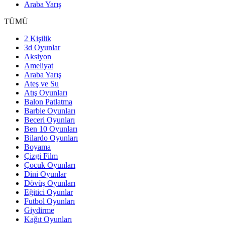
Araba Yarış
TÜMÜ
2 Kişilik
3d Oyunlar
Aksiyon
Ameliyat
Araba Yarış
Ateş ve Su
Atış Oyunları
Balon Patlatma
Barbie Oyunları
Beceri Oyunları
Ben 10 Oyunları
Bilardo Oyunları
Boyama
Çizgi Film
Çocuk Oyunları
Dini Oyunlar
Dövüş Oyunları
Eğitici Oyunlar
Futbol Oyunları
Giydirme
Kağıt Oyunları