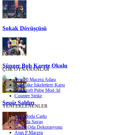
Sokak Dövüşçüsü
Sünger Bob Karete Okulu
ÇOK OYNANANLAR
Ben 10 Macera Adası
Finn Jake İskeletlere Karşı
Minecraft Pubg Mod 3d
Counter Strike
Sessiz Saldırı
YENİ EKLENENLER
Elsa Moda Çarkı
Metroda Savaş
Gwen Oda Dekorasyonu
Ajan P Macera