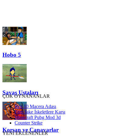
Hobo 5
Savaş Ustaları
ÇOK OYNANANLAR
Ben 10 Macera Adası
Finn Jake İskeletlere Karşı
Minecraft Pubg Mod 3d
Counter Strike
Korsan ve Canavarlar
YENİ EKLENENLER