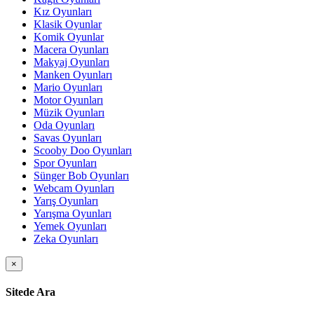
Kız Oyunları
Klasik Oyunlar
Komik Oyunlar
Macera Oyunları
Makyaj Oyunları
Manken Oyunları
Mario Oyunları
Motor Oyunları
Müzik Oyunları
Oda Oyunları
Savas Oyunları
Scooby Doo Oyunları
Spor Oyunları
Sünger Bob Oyunları
Webcam Oyunları
Yarış Oyunları
Yarışma Oyunları
Yemek Oyunları
Zeka Oyunları
×
Sitede Ara