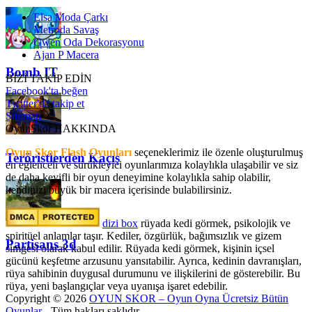
Elsa Moda Çarkı
Metroda Savaş
Gwen Oda Dekorasyonu
Ajan P Macera
Bomb IT
BİZİ TAKİP EDİN
Facebook'ta beğen
Twitter'da takip et
Sitemap
OyunSkor HAKKINDA
Oyun Skor Flash Oyunları
seçeneklerimiz ile özenle oluşturulmuş
Teröristlerden Kaçış
en eğlenceli ve sürükleyici oyunlarımıza kolaylıkla ulaşabilir ve siz
de daha keyifli bir oyun deneyimine kolaylıkla sahip olabilir,
kendinizi büyük bir macera içerisinde bulabilirsiniz.
dizi box
rüyada kedi görmek​, psikolojik ve
spiritüel anlamlar taşır. Kediler, özgürlük, bağımsızlık ve gizem
Partisans 3d
simgesi olarak kabul edilir. Rüyada kedi görmek, kişinin içsel
gücünü keşfetme arzusunu yansıtabilir. Ayrıca, kedinin davranışları,
rüya sahibinin duygusal durumunu ve ilişkilerini de gösterebilir. Bu
rüya, yeni başlangıçlar veya uyanışa işaret edebilir.
Copyright © 2026
OYUN SKOR – Oyun Oyna Ücretsiz Bütün
Oyunlar
- Tüm hakları saklıdır.