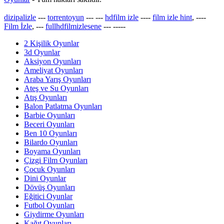
dizipalizle
---
torrentoyun
---
---
hdfilm izle
----
film izle hint
, ----
Film İzle
, ---
fullhdfilmizlesene
---
-----
2 Kişilik Oyunlar
3d Oyunlar
Aksiyon Oyunları
Ameliyat Oyunları
Araba Yarış Oyunları
Ateş ve Su Oyunları
Atış Oyunları
Balon Patlatma Oyunları
Barbie Oyunları
Beceri Oyunları
Ben 10 Oyunları
Bilardo Oyunları
Boyama Oyunları
Çizgi Film Oyunları
Çocuk Oyunları
Dini Oyunlar
Dövüş Oyunları
Eğitici Oyunlar
Futbol Oyunları
Giydirme Oyunları
Kağıt Oyunları