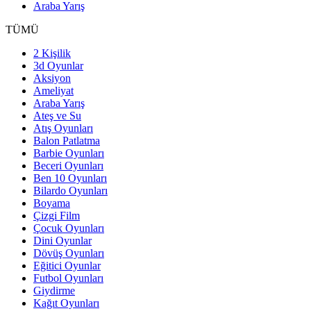
Araba Yarış
TÜMÜ
2 Kişilik
3d Oyunlar
Aksiyon
Ameliyat
Araba Yarış
Ateş ve Su
Atış Oyunları
Balon Patlatma
Barbie Oyunları
Beceri Oyunları
Ben 10 Oyunları
Bilardo Oyunları
Boyama
Çizgi Film
Çocuk Oyunları
Dini Oyunlar
Dövüş Oyunları
Eğitici Oyunlar
Futbol Oyunları
Giydirme
Kağıt Oyunları