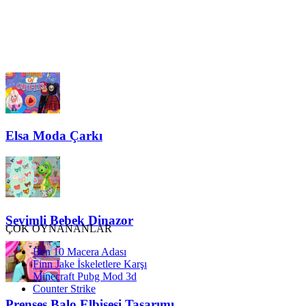
Elsa Moda Çarkı
Sevimli Bebek Dinazor
ÇOK OYNANANLAR
Ben 10 Macera Adası
Finn Jake İskeletlere Karşı
Minecraft Pubg Mod 3d
Counter Strike
Prenses Balo Elbisesi Tasarımı