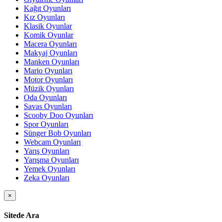
Kağıt Oyunları
Kız Oyunları
Klasik Oyunlar
Komik Oyunlar
Macera Oyunları
Makyaj Oyunları
Manken Oyunları
Mario Oyunları
Motor Oyunları
Müzik Oyunları
Oda Oyunları
Savas Oyunları
Scooby Doo Oyunları
Spor Oyunları
Sünger Bob Oyunları
Webcam Oyunları
Yarış Oyunları
Yarışma Oyunları
Yemek Oyunları
Zeka Oyunları
×
Sitede Ara