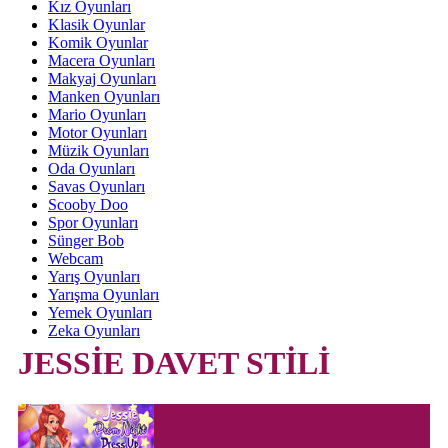
Kız Oyunları
Klasik Oyunlar
Komik Oyunlar
Macera Oyunları
Makyaj Oyunları
Manken Oyunları
Mario Oyunları
Motor Oyunları
Müzik Oyunları
Oda Oyunları
Savas Oyunları
Scooby Doo
Spor Oyunları
Sünger Bob
Webcam
Yarış Oyunları
Yarışma Oyunları
Yemek Oyunları
Zeka Oyunları
JESSİE DAVET STİLİ