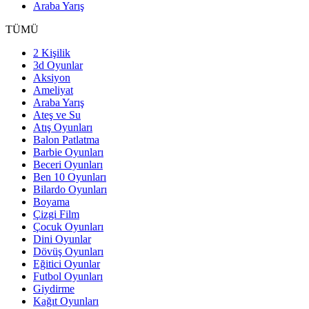
Araba Yarış
TÜMÜ
2 Kişilik
3d Oyunlar
Aksiyon
Ameliyat
Araba Yarış
Ateş ve Su
Atış Oyunları
Balon Patlatma
Barbie Oyunları
Beceri Oyunları
Ben 10 Oyunları
Bilardo Oyunları
Boyama
Çizgi Film
Çocuk Oyunları
Dini Oyunlar
Dövüş Oyunları
Eğitici Oyunlar
Futbol Oyunları
Giydirme
Kağıt Oyunları