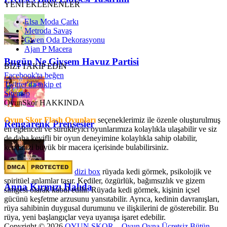
YENİ EKLENENLER
Elsa Moda Çarkı
Metroda Savaş
Gwen Oda Dekorasyonu
Ajan P Macera
Bugün Ne Giysem Havuz Partisi
BİZİ TAKİP EDİN
Facebook'ta beğen
Twitter'da takip et
Sitemap
OyunSkor HAKKINDA
Oyun Skor Flash Oyunları
seçeneklerimiz ile özenle oluşturulmuş
Rengarenk Prensesler
en eğlenceli ve sürükleyici oyunlarımıza kolaylıkla ulaşabilir ve siz
de daha keyifli bir oyun deneyimine kolaylıkla sahip olabilir,
kendinizi büyük bir macera içerisinde bulabilirsiniz.
dizi box
rüyada kedi görmek​, psikolojik ve
spiritüel anlamlar taşır. Kediler, özgürlük, bağımsızlık ve gizem
Anna Kırmızı Halıda
simgesi olarak kabul edilir. Rüyada kedi görmek, kişinin içsel
gücünü keşfetme arzusunu yansıtabilir. Ayrıca, kedinin davranışları,
rüya sahibinin duygusal durumunu ve ilişkilerini de gösterebilir. Bu
rüya, yeni başlangıçlar veya uyanışa işaret edebilir.
Copyright © 2026
OYUN SKOR – Oyun Oyna Ücretsiz Bütün