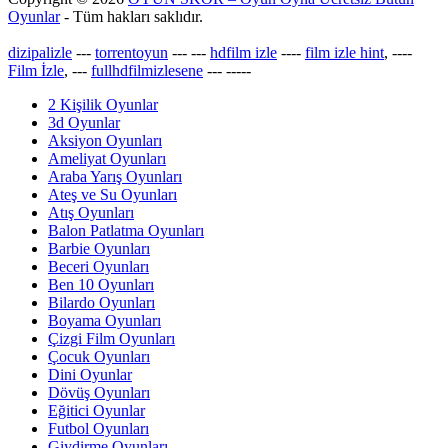
Oyunlar
- Tüm hakları saklıdır.
dizipalizle
---
torrentoyun
---
---
hdfilm izle
----
film izle hint
, ----
Film İzle
, ---
fullhdfilmizlesene
---
-----
2 Kişilik Oyunlar
3d Oyunlar
Aksiyon Oyunları
Ameliyat Oyunları
Araba Yarış Oyunları
Ateş ve Su Oyunları
Atış Oyunları
Balon Patlatma Oyunları
Barbie Oyunları
Beceri Oyunları
Ben 10 Oyunları
Bilardo Oyunları
Boyama Oyunları
Çizgi Film Oyunları
Çocuk Oyunları
Dini Oyunlar
Dövüş Oyunları
Eğitici Oyunlar
Futbol Oyunları
Giydirme Oyunları