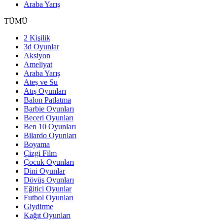
Araba Yarış
TÜMÜ
2 Kişilik
3d Oyunlar
Aksiyon
Ameliyat
Araba Yarış
Ateş ve Su
Atış Oyunları
Balon Patlatma
Barbie Oyunları
Beceri Oyunları
Ben 10 Oyunları
Bilardo Oyunları
Boyama
Çizgi Film
Çocuk Oyunları
Dini Oyunlar
Dövüş Oyunları
Eğitici Oyunlar
Futbol Oyunları
Giydirme
Kağıt Oyunları