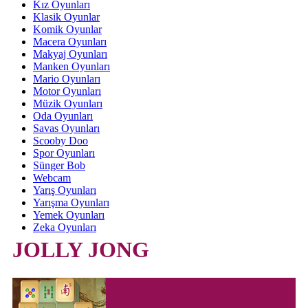
Kız Oyunları
Klasik Oyunlar
Komik Oyunlar
Macera Oyunları
Makyaj Oyunları
Manken Oyunları
Mario Oyunları
Motor Oyunları
Müzik Oyunları
Oda Oyunları
Savas Oyunları
Scooby Doo
Spor Oyunları
Sünger Bob
Webcam
Yarış Oyunları
Yarışma Oyunları
Yemek Oyunları
Zeka Oyunları
JOLLY JONG