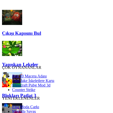
Çıkışı Kapısını Bul
Yapışkan Lekeler
ÇOK OYNANANLAR
Ben 10 Macera Adası
Finn Jake İskeletlere Karşı
Minecraft Pubg Mod 3d
Counter Strike
Blokları Patlat 3
YENİ EKLENENLER
Elsa Moda Çarkı
Metroda Savaş