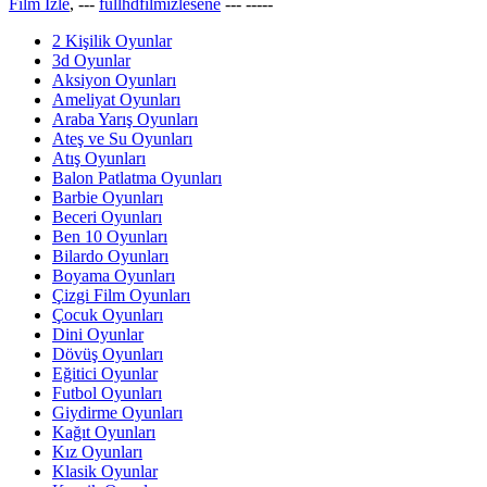
Film İzle
, ---
fullhdfilmizlesene
---
-----
2 Kişilik Oyunlar
3d Oyunlar
Aksiyon Oyunları
Ameliyat Oyunları
Araba Yarış Oyunları
Ateş ve Su Oyunları
Atış Oyunları
Balon Patlatma Oyunları
Barbie Oyunları
Beceri Oyunları
Ben 10 Oyunları
Bilardo Oyunları
Boyama Oyunları
Çizgi Film Oyunları
Çocuk Oyunları
Dini Oyunlar
Dövüş Oyunları
Eğitici Oyunlar
Futbol Oyunları
Giydirme Oyunları
Kağıt Oyunları
Kız Oyunları
Klasik Oyunlar