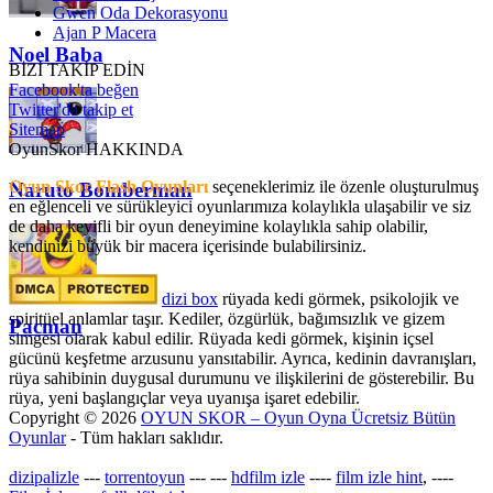
Gwen Oda Dekorasyonu
Ajan P Macera
Noel Baba
BİZİ TAKİP EDİN
Facebook'ta beğen
Twitter'da takip et
Sitemap
OyunSkor HAKKINDA
Oyun Skor Flash Oyunları
seçeneklerimiz ile özenle oluşturulmuş
Naruto Bomberman
en eğlenceli ve sürükleyici oyunlarımıza kolaylıkla ulaşabilir ve siz
de daha keyifli bir oyun deneyimine kolaylıkla sahip olabilir,
kendinizi büyük bir macera içerisinde bulabilirsiniz.
dizi box
rüyada kedi görmek​, psikolojik ve
spiritüel anlamlar taşır. Kediler, özgürlük, bağımsızlık ve gizem
Pacman
simgesi olarak kabul edilir. Rüyada kedi görmek, kişinin içsel
gücünü keşfetme arzusunu yansıtabilir. Ayrıca, kedinin davranışları,
rüya sahibinin duygusal durumunu ve ilişkilerini de gösterebilir. Bu
rüya, yeni başlangıçlar veya uyanışa işaret edebilir.
Copyright © 2026
OYUN SKOR – Oyun Oyna Ücretsiz Bütün
Oyunlar
- Tüm hakları saklıdır.
dizipalizle
---
torrentoyun
---
---
hdfilm izle
----
film izle hint
, ----