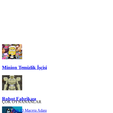
Minion Temizlik İşçisi
Robot Fabrikası
ÇOK OYNANANLAR
Ben 10 Macera Adası