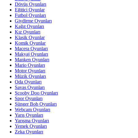
Dövüş Oyunları
Eğitici Oyunlar
Futbol Oyunları
Giydirme Oyunları
Kağıt Oyunları
Kız Oyunları
Klasik Oyunlar
Komik Oyunlar
Macera Oyunları
Makyaj Oyunları
Manken Oyunları
Mario Oyunları
Motor Oyunları
Müzik Oyunları
Oda Oyunları
Savas Oyunları
Scooby Doo Oyunları
Spor Oyunları
Sünger Bob Oyunları
Webcam Oyunları
Yarış Oyunları
Yarışma Oyunları
Yemek Oyunları
Zeka Oyunları