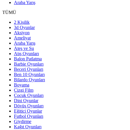
Araba Yarış
TÜMÜ
2 Kişilik
3d Oyunlar
Aksiyon
Ameliyat
Araba Yarış
Ateş ve Su
Atış Oyunları
Balon Patlatma
Barbie Oyunları
Beceri Oyunları
Ben 10 Oyunları
Bilardo Oyunları
Boyama
Çizgi Film
Çocuk Oyunları
Dini Oyunlar
Dövüş Oyunları
Eğitici Oyunlar
Futbol Oyunları
Giydirme
Kağıt Oyunları