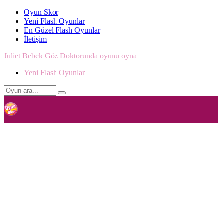
Oyun Skor
Yeni Flash Oyunlar
En Güzel Flash Oyunlar
İletişim
Juliet Bebek Göz Doktorunda oyunu oyna
Yeni Flash Oyunlar