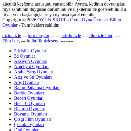
gücünü keşfetme arzusunu yansıtabilir. Ayrıca, kedinin davranışları,
rüya sahibinin duygusal durumunu ve ilişkilerini de gösterebilir. Bu
rüya, yeni başlangıçlar veya uyanışa işaret edebilir.
Copyright © 2026
OYUN SKOR – Oyun Oyna Ücretsiz Bütün
Oyunlar
- Tüm hakları saklıdır.
dizipalizle
---
torrentoyun
---
---
hdfilm izle
----
film izle hint
, ----
Film İzle
, ---
fullhdfilmizlesene
---
-----
2 Kişilik Oyunlar
3d Oyunlar
Aksiyon Oyunları
Ameliyat Oyunları
Araba Yarış Oyunları
Ateş ve Su Oyunları
Atış Oyunları
Balon Patlatma Oyunları
Barbie Oyunları
Beceri Oyunları
Ben 10 Oyunları
Bilardo Oyunları
Boyama Oyunları
Çizgi Film Oyunları
Çocuk Oyunları
Dini Oyunlar