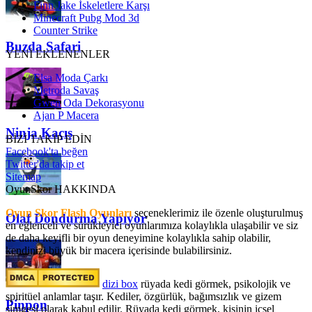
Finn Jake İskeletlere Karşı
Minecraft Pubg Mod 3d
Counter Strike
Buzda Safari
YENİ EKLENENLER
Elsa Moda Çarkı
Metroda Savaş
Gwen Oda Dekorasyonu
Ajan P Macera
Ninja Kaçış
BİZİ TAKİP EDİN
Facebook'ta beğen
Twitter'da takip et
Sitemap
OyunSkor HAKKINDA
Oyun Skor Flash Oyunları
seçeneklerimiz ile özenle oluşturulmuş
Olaf Dondurma Yapıyor
en eğlenceli ve sürükleyici oyunlarımıza kolaylıkla ulaşabilir ve siz
de daha keyifli bir oyun deneyimine kolaylıkla sahip olabilir,
kendinizi büyük bir macera içerisinde bulabilirsiniz.
dizi box
rüyada kedi görmek​, psikolojik ve
spiritüel anlamlar taşır. Kediler, özgürlük, bağımsızlık ve gizem
Pinpon
simgesi olarak kabul edilir. Rüyada kedi görmek, kişinin içsel