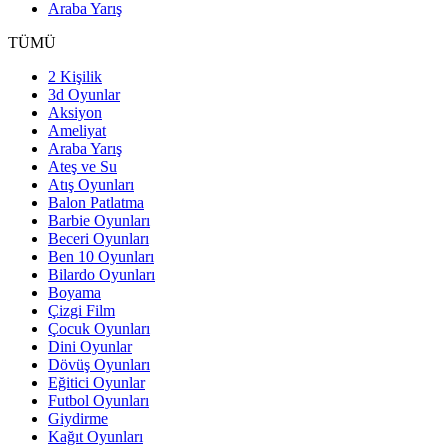
Araba Yarış
TÜMÜ
2 Kişilik
3d Oyunlar
Aksiyon
Ameliyat
Araba Yarış
Ateş ve Su
Atış Oyunları
Balon Patlatma
Barbie Oyunları
Beceri Oyunları
Ben 10 Oyunları
Bilardo Oyunları
Boyama
Çizgi Film
Çocuk Oyunları
Dini Oyunlar
Dövüş Oyunları
Eğitici Oyunlar
Futbol Oyunları
Giydirme
Kağıt Oyunları