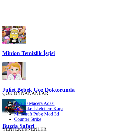
Minion Temizlik İşçisi
Juliet Bebek Göz Doktorunda
ÇOK OYNANANLAR
Ben 10 Macera Adası
Finn Jake İskeletlere Karşı
Minecraft Pubg Mod 3d
Counter Strike
Buzda Safari
YENİ EKLENENLER