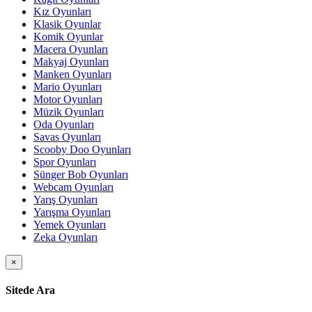
Kız Oyunları
Klasik Oyunlar
Komik Oyunlar
Macera Oyunları
Makyaj Oyunları
Manken Oyunları
Mario Oyunları
Motor Oyunları
Müzik Oyunları
Oda Oyunları
Savas Oyunları
Scooby Doo Oyunları
Spor Oyunları
Sünger Bob Oyunları
Webcam Oyunları
Yarış Oyunları
Yarışma Oyunları
Yemek Oyunları
Zeka Oyunları
×
Sitede Ara