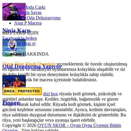
Elsa Moda Çarkı
Metroda Savaş
Gwen Oda Dekorasyonu
Ajan P Macera
Ninja Kaçış
BİZİ TAKİP EDİN
Facebook'ta beğen
Twitter'da takip et
Sitemap
OyunSkor HAKKINDA
Oyun Skor Flash Oyunları
seçeneklerimiz ile özenle oluşturulmuş
Olaf Dondurma Yapıyor
en eğlenceli ve sürükleyici oyunlarımıza kolaylıkla ulaşabilir ve siz
de daha keyifli bir oyun deneyimine kolaylıkla sahip olabilir,
kendinizi büyük bir macera içerisinde bulabilirsiniz.
dizi box
rüyada kedi görmek​, psikolojik ve
spiritüel anlamlar taşır. Kediler, özgürlük, bağımsızlık ve gizem
Pinpon
simgesi olarak kabul edilir. Rüyada kedi görmek, kişinin içsel
gücünü keşfetme arzusunu yansıtabilir. Ayrıca, kedinin davranışları,
rüya sahibinin duygusal durumunu ve ilişkilerini de gösterebilir. Bu
rüya, yeni başlangıçlar veya uyanışa işaret edebilir.
Copyright © 2026
OYUN SKOR – Oyun Oyna Ücretsiz Bütün
Oyunlar
- Tüm hakları saklıdır.