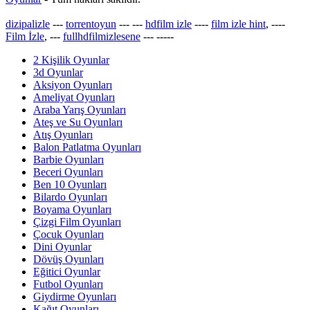
dizipalizle
---
torrentoyun
---
---
hdfilm izle
----
film izle hint
, ----
Film İzle
, ---
fullhdfilmizlesene
---
-----
2 Kişilik Oyunlar
3d Oyunlar
Aksiyon Oyunları
Ameliyat Oyunları
Araba Yarış Oyunları
Ateş ve Su Oyunları
Atış Oyunları
Balon Patlatma Oyunları
Barbie Oyunları
Beceri Oyunları
Ben 10 Oyunları
Bilardo Oyunları
Boyama Oyunları
Çizgi Film Oyunları
Çocuk Oyunları
Dini Oyunlar
Dövüş Oyunları
Eğitici Oyunlar
Futbol Oyunları
Giydirme Oyunları
Kağıt Oyunları