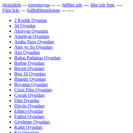
dizipalizle
---
torrentoyun
---
---
hdfilm izle
----
film izle hint
, ----
Film İzle
, ---
fullhdfilmizlesene
---
-----
2 Kişilik Oyunlar
3d Oyunlar
Aksiyon Oyunları
Ameliyat Oyunları
Araba Yarış Oyunları
Ateş ve Su Oyunları
Atış Oyunları
Balon Patlatma Oyunları
Barbie Oyunları
Beceri Oyunları
Ben 10 Oyunları
Bilardo Oyunları
Boyama Oyunları
Çizgi Film Oyunları
Çocuk Oyunları
Dini Oyunlar
Dövüş Oyunları
Eğitici Oyunlar
Futbol Oyunları
Giydirme Oyunları
Kağıt Oyunları
Kız Oyunları