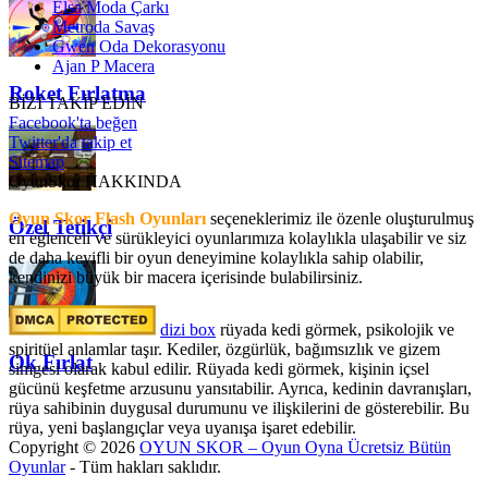
Elsa Moda Çarkı
Metroda Savaş
Gwen Oda Dekorasyonu
Ajan P Macera
Roket Fırlatma
BİZİ TAKİP EDİN
Facebook'ta beğen
Twitter'da takip et
Sitemap
OyunSkor HAKKINDA
Oyun Skor Flash Oyunları
seçeneklerimiz ile özenle oluşturulmuş
Özel Tetikçi
en eğlenceli ve sürükleyici oyunlarımıza kolaylıkla ulaşabilir ve siz
de daha keyifli bir oyun deneyimine kolaylıkla sahip olabilir,
kendinizi büyük bir macera içerisinde bulabilirsiniz.
dizi box
rüyada kedi görmek​, psikolojik ve
spiritüel anlamlar taşır. Kediler, özgürlük, bağımsızlık ve gizem
Ok Fırlat
simgesi olarak kabul edilir. Rüyada kedi görmek, kişinin içsel
gücünü keşfetme arzusunu yansıtabilir. Ayrıca, kedinin davranışları,
rüya sahibinin duygusal durumunu ve ilişkilerini de gösterebilir. Bu
rüya, yeni başlangıçlar veya uyanışa işaret edebilir.
Copyright © 2026
OYUN SKOR – Oyun Oyna Ücretsiz Bütün
Oyunlar
- Tüm hakları saklıdır.