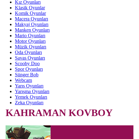
Kız Oyunları
Klasik Oyunlar
Komik Oyunlar
Macera Oyunları
Makyaj Oyunları
Manken Oyunları
Mario Oyunları
Motor Oyunları
Müzik Oyunları
Oda Oyunları
Savas Oyunları
Scooby Doo
Spor Oyunları
Sünger Bob
Webcam
Yarış Oyunları
Yarışma Oyunları
Yemek Oyunları
Zeka Oyunları
KAHRAMAN KOVBOY