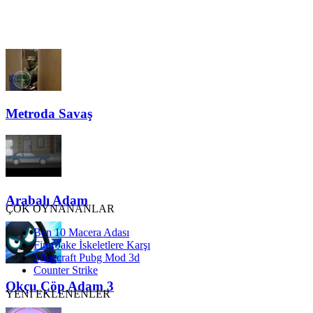
Metroda Savaş
Arabalı Adam
ÇOK OYNANANLAR
Ben 10 Macera Adası
Finn Jake İskeletlere Karşı
Minecraft Pubg Mod 3d
Counter Strike
Okçu Çöp Adam 3
YENİ EKLENENLER