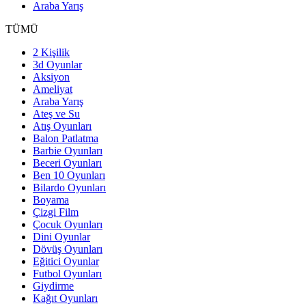
Araba Yarış
TÜMÜ
2 Kişilik
3d Oyunlar
Aksiyon
Ameliyat
Araba Yarış
Ateş ve Su
Atış Oyunları
Balon Patlatma
Barbie Oyunları
Beceri Oyunları
Ben 10 Oyunları
Bilardo Oyunları
Boyama
Çizgi Film
Çocuk Oyunları
Dini Oyunlar
Dövüş Oyunları
Eğitici Oyunlar
Futbol Oyunları
Giydirme
Kağıt Oyunları