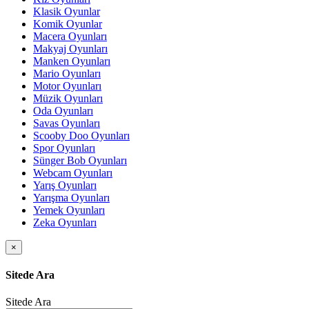
Klasik Oyunlar
Komik Oyunlar
Macera Oyunları
Makyaj Oyunları
Manken Oyunları
Mario Oyunları
Motor Oyunları
Müzik Oyunları
Oda Oyunları
Savas Oyunları
Scooby Doo Oyunları
Spor Oyunları
Sünger Bob Oyunları
Webcam Oyunları
Yarış Oyunları
Yarışma Oyunları
Yemek Oyunları
Zeka Oyunları
×
Sitede Ara
Sitede Ara