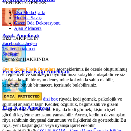
YENİ EKLENENLER
Elsa Moda Çarkı
Metroda Savaş
Gwen Oda Dekorasyonu
Ajan P Macera
Ayak Ameliyatı
BİZİ TAKİP EDİN
Facebook'ta beğen
Twitter'da takip et
Sitemap
OyunSkor HAKKINDA
Oyun Skor Flash Oyunları
seçeneklerimiz ile özenle oluşturulmuş
Prenses Elsa Kalp Ameliyatı
en eğlenceli ve sürükleyici oyunlarımıza kolaylıkla ulaşabilir ve siz
de daha keyifli bir oyun deneyimine kolaylıkla sahip olabilir,
kendinizi büyük bir macera içerisinde bulabilirsiniz.
dizi box
rüyada kedi görmek​, psikolojik ve
spiritüel anlamlar taşır. Kediler, özgürlük, bağımsızlık ve gizem
Elsa Kalp Ameliyatı
simgesi olarak kabul edilir. Rüyada kedi görmek, kişinin içsel
gücünü keşfetme arzusunu yansıtabilir. Ayrıca, kedinin davranışları,
rüya sahibinin duygusal durumunu ve ilişkilerini de gösterebilir. Bu
rüya, yeni başlangıçlar veya uyanışa işaret edebilir.
Copyright © 2026
OYUN SKOR – Oyun Oyna Ücretsiz Bütün