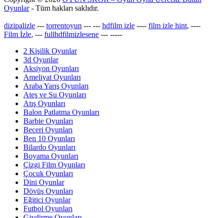
Oyunlar
- Tüm hakları saklıdır.
dizipalizle
---
torrentoyun
---
---
hdfilm izle
----
film izle hint
, ----
Film İzle
, ---
fullhdfilmizlesene
---
-----
2 Kişilik Oyunlar
3d Oyunlar
Aksiyon Oyunları
Ameliyat Oyunları
Araba Yarış Oyunları
Ateş ve Su Oyunları
Atış Oyunları
Balon Patlatma Oyunları
Barbie Oyunları
Beceri Oyunları
Ben 10 Oyunları
Bilardo Oyunları
Boyama Oyunları
Çizgi Film Oyunları
Çocuk Oyunları
Dini Oyunlar
Dövüş Oyunları
Eğitici Oyunlar
Futbol Oyunları
Giydirme Oyunları