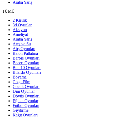
Araba Yarış
TÜMÜ
2 Kişilik
3d Oyunlar
Aksiyon
Ameliyat
Araba Yarış
Ateş ve Su
Atış Oyunları
Balon Patlatma
Barbie Oyunları
Beceri Oyunları
Ben 10 Oyunları
Bilardo Oyunları
Boyama
Çizgi Film
Çocuk Oyunları
Dini Oyunlar
Dövüş Oyunları
Eğitici Oyunlar
Futbol Oyunları
Giydirme
Kağıt Oyunları