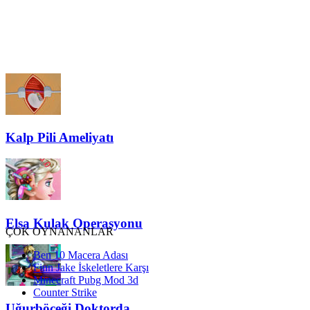
Kalp Pili Ameliyatı
Elsa Kulak Operasyonu
ÇOK OYNANANLAR
Ben 10 Macera Adası
Finn Jake İskeletlere Karşı
Minecraft Pubg Mod 3d
Counter Strike
Uğurböceği Doktorda