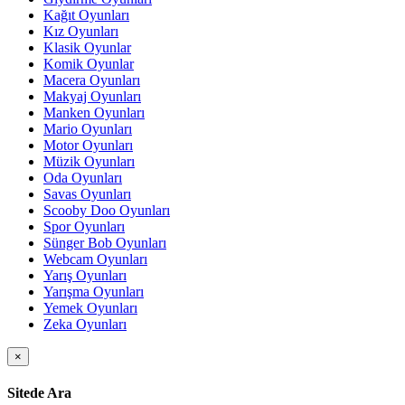
Kağıt Oyunları
Kız Oyunları
Klasik Oyunlar
Komik Oyunlar
Macera Oyunları
Makyaj Oyunları
Manken Oyunları
Mario Oyunları
Motor Oyunları
Müzik Oyunları
Oda Oyunları
Savas Oyunları
Scooby Doo Oyunları
Spor Oyunları
Sünger Bob Oyunları
Webcam Oyunları
Yarış Oyunları
Yarışma Oyunları
Yemek Oyunları
Zeka Oyunları
×
Sitede Ara