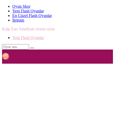
Oyun Skor
Yeni Flash Oyunlar
En Güzel Flash Oyunlar
İletişim
Kalp Zarı Ameliyatı oyunu oyna
Yeni Flash Oyunlar