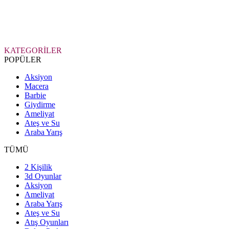
KATEGORİLER
POPÜLER
Aksiyon
Macera
Barbie
Giydirme
Ameliyat
Ateş ve Su
Araba Yarış
TÜMÜ
2 Kişilik
3d Oyunlar
Aksiyon
Ameliyat
Araba Yarış
Ateş ve Su
Atış Oyunları