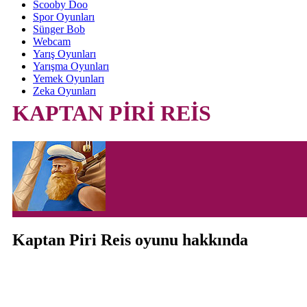
Scooby Doo
Spor Oyunları
Sünger Bob
Webcam
Yarış Oyunları
Yarışma Oyunları
Yemek Oyunları
Zeka Oyunları
KAPTAN PİRİ REİS
Kaptan Piri Reis oyunu hakkında