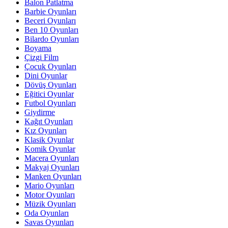
Balon Patlatma
Barbie Oyunları
Beceri Oyunları
Ben 10 Oyunları
Bilardo Oyunları
Boyama
Çizgi Film
Çocuk Oyunları
Dini Oyunlar
Dövüş Oyunları
Eğitici Oyunlar
Futbol Oyunları
Giydirme
Kağıt Oyunları
Kız Oyunları
Klasik Oyunlar
Komik Oyunlar
Macera Oyunları
Makyaj Oyunları
Manken Oyunları
Mario Oyunları
Motor Oyunları
Müzik Oyunları
Oda Oyunları
Savas Oyunları