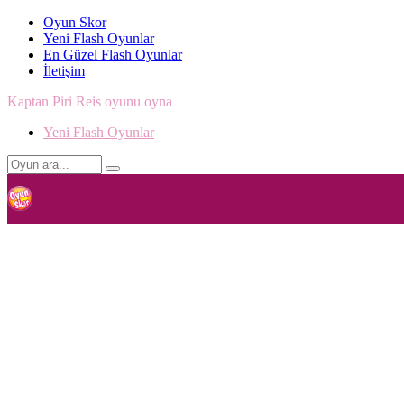
Oyun Skor
Yeni Flash Oyunlar
En Güzel Flash Oyunlar
İletişim
Kaptan Piri Reis oyunu oyna
Yeni Flash Oyunlar