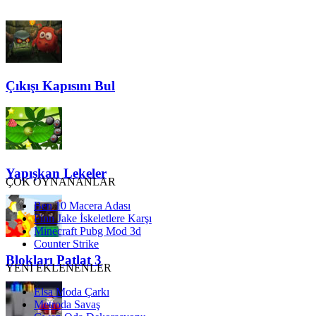
Çıkışı Kapısını Bul
Yapışkan Lekeler
ÇOK OYNANANLAR
Ben 10 Macera Adası
Finn Jake İskeletlere Karşı
Minecraft Pubg Mod 3d
Counter Strike
Blokları Patlat 3
YENİ EKLENENLER
Elsa Moda Çarkı
Metroda Savaş