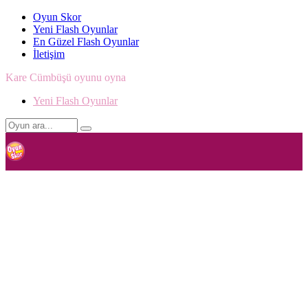
Oyun Skor
Yeni Flash Oyunlar
En Güzel Flash Oyunlar
İletişim
Kare Cümbüşü oyunu oyna
Yeni Flash Oyunlar