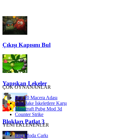
Çıkışı Kapısını Bul
Yapışkan Lekeler
ÇOK OYNANANLAR
Ben 10 Macera Adası
Finn Jake İskeletlere Karşı
Minecraft Pubg Mod 3d
Counter Strike
Blokları Patlat 3
YENİ EKLENENLER
Elsa Moda Çarkı