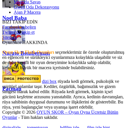
Metroda Savaş
Gwen Oda Dekorasyonu
Ajan P Macera
Noel Baba
BİZİ TAKİP EDİN
Facebook'ta beğen
Twitter'da takip et
Sitemap
OyunSkor HAKKINDA
Oyun Skor Flash Oyunları
seçeneklerimiz ile özenle oluşturulmuş
Naruto Bomberman
en eğlenceli ve sürükleyici oyunlarımıza kolaylıkla ulaşabilir ve siz
de daha keyifli bir oyun deneyimine kolaylıkla sahip olabilir,
kendinizi büyük bir macera içerisinde bulabilirsiniz.
dizi box
rüyada kedi görmek​, psikolojik ve
spiritüel anlamlar taşır. Kediler, özgürlük, bağımsızlık ve gizem
Pacman
simgesi olarak kabul edilir. Rüyada kedi görmek, kişinin içsel
gücünü keşfetme arzusunu yansıtabilir. Ayrıca, kedinin davranışları,
rüya sahibinin duygusal durumunu ve ilişkilerini de gösterebilir. Bu
rüya, yeni başlangıçlar veya uyanışa işaret edebilir.
Copyright © 2026
OYUN SKOR – Oyun Oyna Ücretsiz Bütün
Oyunlar
- Tüm hakları saklıdır.
dizipalizle
---
torrentoyun
---
---
hdfilm izle
----
film izle hint
, ----