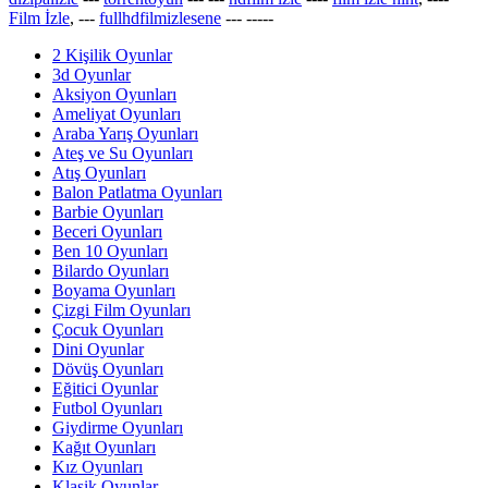
Film İzle
, ---
fullhdfilmizlesene
---
-----
2 Kişilik Oyunlar
3d Oyunlar
Aksiyon Oyunları
Ameliyat Oyunları
Araba Yarış Oyunları
Ateş ve Su Oyunları
Atış Oyunları
Balon Patlatma Oyunları
Barbie Oyunları
Beceri Oyunları
Ben 10 Oyunları
Bilardo Oyunları
Boyama Oyunları
Çizgi Film Oyunları
Çocuk Oyunları
Dini Oyunlar
Dövüş Oyunları
Eğitici Oyunlar
Futbol Oyunları
Giydirme Oyunları
Kağıt Oyunları
Kız Oyunları
Klasik Oyunlar