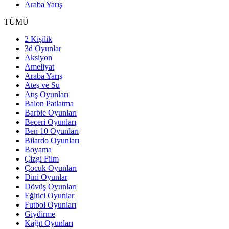
Araba Yarış
TÜMÜ
2 Kişilik
3d Oyunlar
Aksiyon
Ameliyat
Araba Yarış
Ateş ve Su
Atış Oyunları
Balon Patlatma
Barbie Oyunları
Beceri Oyunları
Ben 10 Oyunları
Bilardo Oyunları
Boyama
Çizgi Film
Çocuk Oyunları
Dini Oyunlar
Dövüş Oyunları
Eğitici Oyunlar
Futbol Oyunları
Giydirme
Kağıt Oyunları