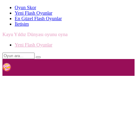
Oyun Skor
Yeni Flash Oyunlar
En Güzel Flash Oyunlar
İletişim
Kayu Yıldız Dünyası oyunu oyna
Yeni Flash Oyunlar