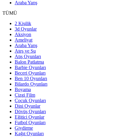
Araba Yarış
TÜMÜ
2 Kişilik
3d Oyunlar
Aksiyon
Ameliyat
Araba Yarış
Ateş ve Su
Atış Oyunları
Balon Patlatma
Barbie Oyunları
Beceri Oyunları
Ben 10 Oyunları
Bilardo Oyunları
Boyama
Çizgi Film
Çocuk Oyunları
Dini Oyunlar
Dövüş Oyunları
Eğitici Oyunlar
Futbol Oyunları
Giydirme
Kağıt Oyunları