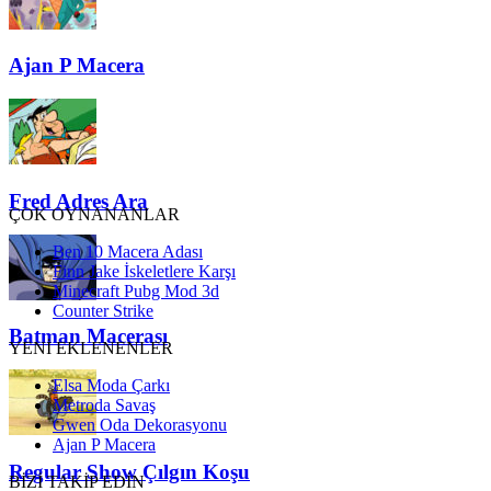
Ajan P Macera
Fred Adres Ara
ÇOK OYNANANLAR
Ben 10 Macera Adası
Finn Jake İskeletlere Karşı
Minecraft Pubg Mod 3d
Counter Strike
Batman Macerası
YENİ EKLENENLER
Elsa Moda Çarkı
Metroda Savaş
Gwen Oda Dekorasyonu
Ajan P Macera
Regular Show Çılgın Koşu
BİZİ TAKİP EDİN