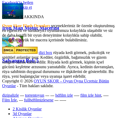
Facebook'ta beğen
Twitter'da takip et
Sitemap
OyunSkor HAKKINDA
Oyun Skor Flash Oyunları
seçeneklerimiz ile özenle oluşturulmuş
Iron Man Motor Macerası
en eğlenceli ve sürükleyici oyunlarımıza kolaylıkla ulaşabilir ve siz
de daha keyifli bir oyun deneyimine kolaylıkla sahip olabilir,
kendinizi büyük bir macera içerisinde bulabilirsiniz.
dizi box
rüyada kedi görmek​, psikolojik ve
spiritüel anlamlar taşır. Kediler, özgürlük, bağımsızlık ve gizem
Salyangoz Bob 5
simgesi olarak kabul edilir. Rüyada kedi görmek, kişinin içsel
gücünü keşfetme arzusunu yansıtabilir. Ayrıca, kedinin davranışları,
rüya sahibinin duygusal durumunu ve ilişkilerini de gösterebilir. Bu
rüya, yeni başlangıçlar veya uyanışa işaret edebilir.
Copyright © 2026
OYUN SKOR – Oyun Oyna Ücretsiz Bütün
Oyunlar
- Tüm hakları saklıdır.
dizipalizle
---
torrentoyun
---
---
hdfilm izle
----
film izle hint
, ----
Film İzle
, ---
fullhdfilmizlesene
---
-----
2 Kişilik Oyunlar
3d Oyunlar