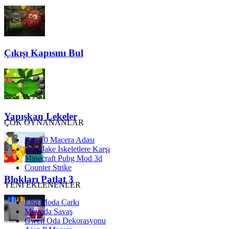
Çıkışı Kapısını Bul
Yapışkan Lekeler
ÇOK OYNANANLAR
Ben 10 Macera Adası
Finn Jake İskeletlere Karşı
Minecraft Pubg Mod 3d
Counter Strike
Blokları Patlat 3
YENİ EKLENENLER
Elsa Moda Çarkı
Metroda Savaş
Gwen Oda Dekorasyonu