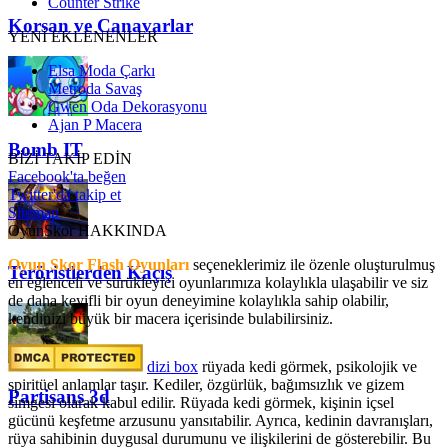
Counter Strike
Korsan ve Canavarlar
YENİ EKLENENLER
Elsa Moda Çarkı
Metroda Savaş
Gwen Oda Dekorasyonu
Ajan P Macera
Bomb IT
BİZİ TAKİP EDİN
Facebook'ta beğen
Twitter'da takip et
Sitemap
OyunSkor HAKKINDA
Oyun Skor Flash Oyunları
seçeneklerimiz ile özenle oluşturulmuş
Teröristlerden Kaçış
en eğlenceli ve sürükleyici oyunlarımıza kolaylıkla ulaşabilir ve siz
de daha keyifli bir oyun deneyimine kolaylıkla sahip olabilir,
kendinizi büyük bir macera içerisinde bulabilirsiniz.
dizi box
rüyada kedi görmek​, psikolojik ve
spiritüel anlamlar taşır. Kediler, özgürlük, bağımsızlık ve gizem
Partisans 3d
simgesi olarak kabul edilir. Rüyada kedi görmek, kişinin içsel
gücünü keşfetme arzusunu yansıtabilir. Ayrıca, kedinin davranışları,
rüya sahibinin duygusal durumunu ve ilişkilerini de gösterebilir. Bu