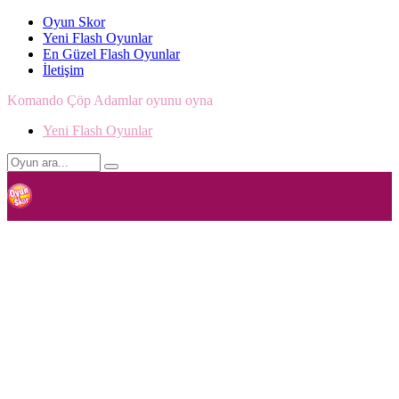
Oyun Skor
Yeni Flash Oyunlar
En Güzel Flash Oyunlar
İletişim
Komando Çöp Adamlar oyunu oyna
Yeni Flash Oyunlar