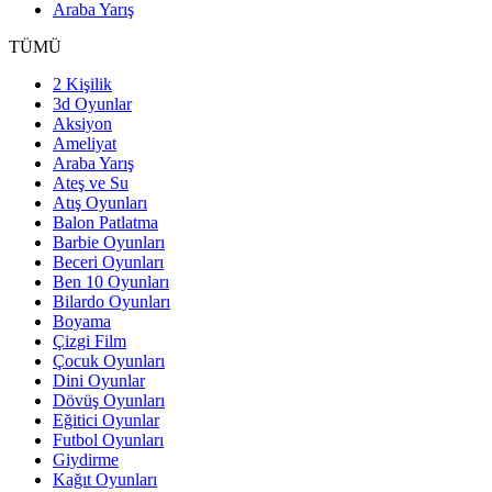
Araba Yarış
TÜMÜ
2 Kişilik
3d Oyunlar
Aksiyon
Ameliyat
Araba Yarış
Ateş ve Su
Atış Oyunları
Balon Patlatma
Barbie Oyunları
Beceri Oyunları
Ben 10 Oyunları
Bilardo Oyunları
Boyama
Çizgi Film
Çocuk Oyunları
Dini Oyunlar
Dövüş Oyunları
Eğitici Oyunlar
Futbol Oyunları
Giydirme
Kağıt Oyunları