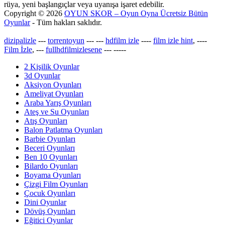
rüya, yeni başlangıçlar veya uyanışa işaret edebilir.
Copyright © 2026
OYUN SKOR – Oyun Oyna Ücretsiz Bütün
Oyunlar
- Tüm hakları saklıdır.
dizipalizle
---
torrentoyun
---
---
hdfilm izle
----
film izle hint
, ----
Film İzle
, ---
fullhdfilmizlesene
---
-----
2 Kişilik Oyunlar
3d Oyunlar
Aksiyon Oyunları
Ameliyat Oyunları
Araba Yarış Oyunları
Ateş ve Su Oyunları
Atış Oyunları
Balon Patlatma Oyunları
Barbie Oyunları
Beceri Oyunları
Ben 10 Oyunları
Bilardo Oyunları
Boyama Oyunları
Çizgi Film Oyunları
Çocuk Oyunları
Dini Oyunlar
Dövüş Oyunları
Eğitici Oyunlar