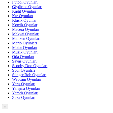
Futbol Oyunları
Giydirme Oyunları
Kağıt Oyunları
Kız Oyunları
Klasik Oyunlar
Komik Oyunlar
Macera Oyunları
Makyaj Oyunları
Manken Oyunları
Mario Oyunları
Motor Oyunları
Müzik Oyunları
Oda Oyunları
Savas Oyunları
Scooby Doo Oyunları
Spor Oyunları
Sünger Bob Oyunları
Webcam Oyunları
Yarış Oyunları
Yarışma Oyunları
Yemek Oyunları
Zeka Oyunları
×