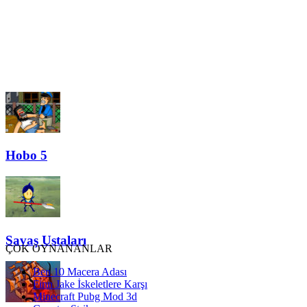
Hobo 5
Savaş Ustaları
ÇOK OYNANANLAR
Ben 10 Macera Adası
Finn Jake İskeletlere Karşı
Minecraft Pubg Mod 3d