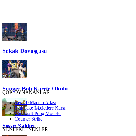
Sokak Dövüşçüsü
Sünger Bob Karete Okulu
ÇOK OYNANANLAR
Ben 10 Macera Adası
Finn Jake İskeletlere Karşı
Minecraft Pubg Mod 3d
Counter Strike
Sessiz Saldırı
YENİ EKLENENLER