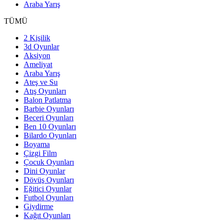
Araba Yarış
TÜMÜ
2 Kişilik
3d Oyunlar
Aksiyon
Ameliyat
Araba Yarış
Ateş ve Su
Atış Oyunları
Balon Patlatma
Barbie Oyunları
Beceri Oyunları
Ben 10 Oyunları
Bilardo Oyunları
Boyama
Çizgi Film
Çocuk Oyunları
Dini Oyunlar
Dövüş Oyunları
Eğitici Oyunlar
Futbol Oyunları
Giydirme
Kağıt Oyunları