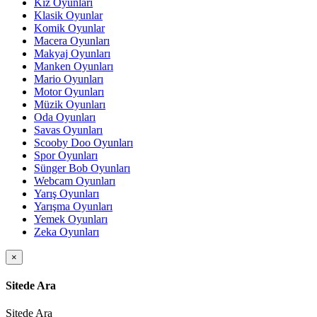
Kız Oyunları
Klasik Oyunlar
Komik Oyunlar
Macera Oyunları
Makyaj Oyunları
Manken Oyunları
Mario Oyunları
Motor Oyunları
Müzik Oyunları
Oda Oyunları
Savas Oyunları
Scooby Doo Oyunları
Spor Oyunları
Sünger Bob Oyunları
Webcam Oyunları
Yarış Oyunları
Yarışma Oyunları
Yemek Oyunları
Zeka Oyunları
×
Sitede Ara
Sitede Ara