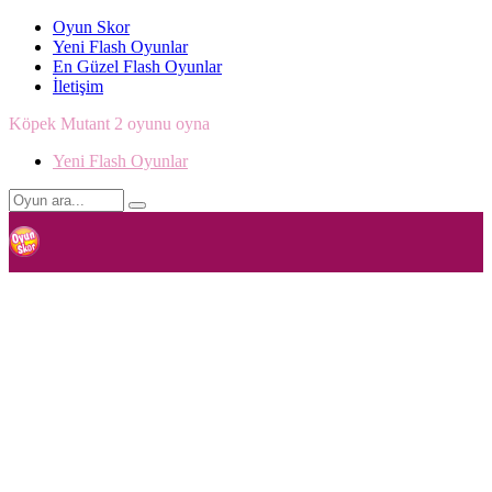
Oyun Skor
Yeni Flash Oyunlar
En Güzel Flash Oyunlar
İletişim
Köpek Mutant 2 oyunu oyna
Yeni Flash Oyunlar