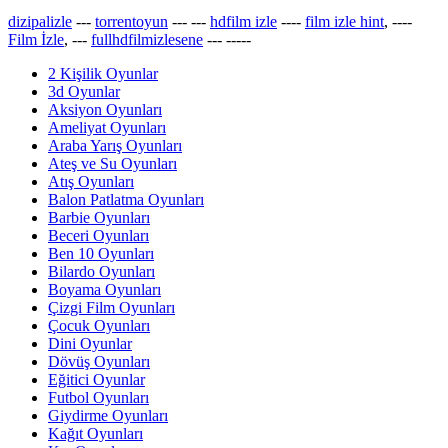
dizipalizle
---
torrentoyun
---
---
hdfilm izle
----
film izle hint
, ----
Film İzle
, ---
fullhdfilmizlesene
---
-----
2 Kişilik Oyunlar
3d Oyunlar
Aksiyon Oyunları
Ameliyat Oyunları
Araba Yarış Oyunları
Ateş ve Su Oyunları
Atış Oyunları
Balon Patlatma Oyunları
Barbie Oyunları
Beceri Oyunları
Ben 10 Oyunları
Bilardo Oyunları
Boyama Oyunları
Çizgi Film Oyunları
Çocuk Oyunları
Dini Oyunlar
Dövüş Oyunları
Eğitici Oyunlar
Futbol Oyunları
Giydirme Oyunları
Kağıt Oyunları