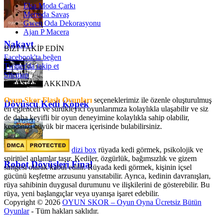
Elsa Moda Çarkı
Metroda Savaş
Gwen Oda Dekorasyonu
Ajan P Macera
Nakavt
BİZİ TAKİP EDİN
Facebook'ta beğen
Twitter'da takip et
Sitemap
OyunSkor HAKKINDA
Oyun Skor Flash Oyunları
seçeneklerimiz ile özenle oluşturulmuş
Dövüşcü Kedi Köpek
en eğlenceli ve sürükleyici oyunlarımıza kolaylıkla ulaşabilir ve siz
de daha keyifli bir oyun deneyimine kolaylıkla sahip olabilir,
kendinizi büyük bir macera içerisinde bulabilirsiniz.
dizi box
rüyada kedi görmek​, psikolojik ve
spiritüel anlamlar taşır. Kediler, özgürlük, bağımsızlık ve gizem
Robot Dövüşleri Final
simgesi olarak kabul edilir. Rüyada kedi görmek, kişinin içsel
gücünü keşfetme arzusunu yansıtabilir. Ayrıca, kedinin davranışları,
rüya sahibinin duygusal durumunu ve ilişkilerini de gösterebilir. Bu
rüya, yeni başlangıçlar veya uyanışa işaret edebilir.
Copyright © 2026
OYUN SKOR – Oyun Oyna Ücretsiz Bütün
Oyunlar
- Tüm hakları saklıdır.