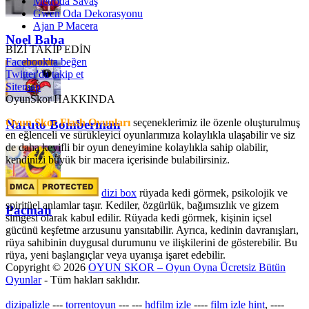
Metroda Savaş
Gwen Oda Dekorasyonu
Ajan P Macera
Noel Baba
BİZİ TAKİP EDİN
Facebook'ta beğen
Twitter'da takip et
Sitemap
OyunSkor HAKKINDA
Oyun Skor Flash Oyunları
seçeneklerimiz ile özenle oluşturulmuş
Naruto Bomberman
en eğlenceli ve sürükleyici oyunlarımıza kolaylıkla ulaşabilir ve siz
de daha keyifli bir oyun deneyimine kolaylıkla sahip olabilir,
kendinizi büyük bir macera içerisinde bulabilirsiniz.
dizi box
rüyada kedi görmek​, psikolojik ve
spiritüel anlamlar taşır. Kediler, özgürlük, bağımsızlık ve gizem
Pacman
simgesi olarak kabul edilir. Rüyada kedi görmek, kişinin içsel
gücünü keşfetme arzusunu yansıtabilir. Ayrıca, kedinin davranışları,
rüya sahibinin duygusal durumunu ve ilişkilerini de gösterebilir. Bu
rüya, yeni başlangıçlar veya uyanışa işaret edebilir.
Copyright © 2026
OYUN SKOR – Oyun Oyna Ücretsiz Bütün
Oyunlar
- Tüm hakları saklıdır.
dizipalizle
---
torrentoyun
---
---
hdfilm izle
----
film izle hint
, ----