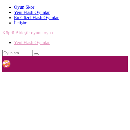
Oyun Skor
Yeni Flash Oyunlar
En Güzel Flash Oyunlar
İletişim
Köprü Birleştir oyunu oyna
Yeni Flash Oyunlar