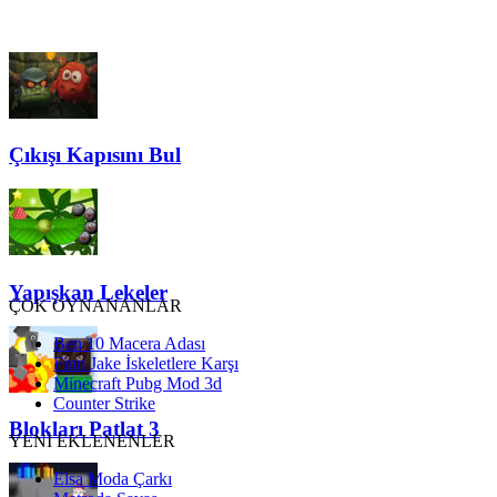
Çıkışı Kapısını Bul
Yapışkan Lekeler
ÇOK OYNANANLAR
Ben 10 Macera Adası
Finn Jake İskeletlere Karşı
Minecraft Pubg Mod 3d
Counter Strike
Blokları Patlat 3
YENİ EKLENENLER
Elsa Moda Çarkı