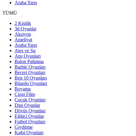
Araba Yarış
TÜMÜ
2 Kişilik
3d Oyunlar
Aksiyon
Ameliyat
Araba Yarış
Ateş ve Su
Atış Oyunları
Balon Patlatma
Barbie Oyunları
Beceri Oyunları
Ben 10 Oyunları
Bilardo Oyunları
Boyama
Çizgi Film
Çocuk Oyunları
Dini Oyunlar
Dövüş Oyunları
Eğitici Oyunlar
Futbol Oyunları
Giydirme
Kağıt Oyunları