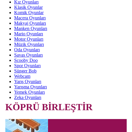
Kız Oyunları
Klasik Oyunlar
Komik Oyunlar
Macera Oyunları
Makyaj Oyunları
Manken Oyunları
Mario Oyunları
Motor Oyunları
Müzik Oyunları
Oda Oyunları
Savas Oyunları
Scooby Doo
Spor Oyunları
Sünger Bob
Webcam
Yarış Oyunları
Yarışma Oyunları
Yemek Oyunları
Zeka Oyunları
KÖPRÜ BİRLEŞTİR