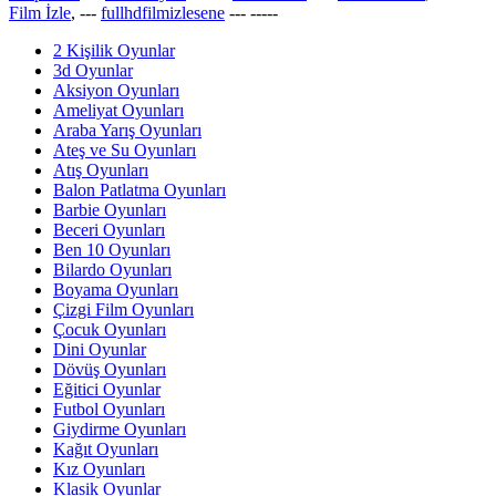
Film İzle
, ---
fullhdfilmizlesene
---
-----
2 Kişilik Oyunlar
3d Oyunlar
Aksiyon Oyunları
Ameliyat Oyunları
Araba Yarış Oyunları
Ateş ve Su Oyunları
Atış Oyunları
Balon Patlatma Oyunları
Barbie Oyunları
Beceri Oyunları
Ben 10 Oyunları
Bilardo Oyunları
Boyama Oyunları
Çizgi Film Oyunları
Çocuk Oyunları
Dini Oyunlar
Dövüş Oyunları
Eğitici Oyunlar
Futbol Oyunları
Giydirme Oyunları
Kağıt Oyunları
Kız Oyunları
Klasik Oyunlar