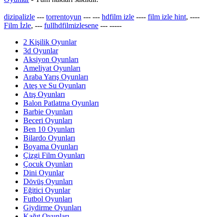
dizipalizle
---
torrentoyun
---
---
hdfilm izle
----
film izle hint
, ----
Film İzle
, ---
fullhdfilmizlesene
---
-----
2 Kişilik Oyunlar
3d Oyunlar
Aksiyon Oyunları
Ameliyat Oyunları
Araba Yarış Oyunları
Ateş ve Su Oyunları
Atış Oyunları
Balon Patlatma Oyunları
Barbie Oyunları
Beceri Oyunları
Ben 10 Oyunları
Bilardo Oyunları
Boyama Oyunları
Çizgi Film Oyunları
Çocuk Oyunları
Dini Oyunlar
Dövüş Oyunları
Eğitici Oyunlar
Futbol Oyunları
Giydirme Oyunları
Kağıt Oyunları