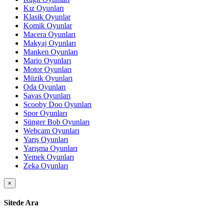
Kız Oyunları
Klasik Oyunlar
Komik Oyunlar
Macera Oyunları
Makyaj Oyunları
Manken Oyunları
Mario Oyunları
Motor Oyunları
Müzik Oyunları
Oda Oyunları
Savas Oyunları
Scooby Doo Oyunları
Spor Oyunları
Sünger Bob Oyunları
Webcam Oyunları
Yarış Oyunları
Yarışma Oyunları
Yemek Oyunları
Zeka Oyunları
×
Sitede Ara