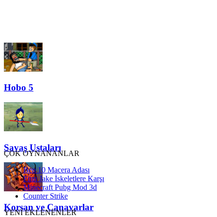
Hobo 5
Savaş Ustaları
ÇOK OYNANANLAR
Ben 10 Macera Adası
Finn Jake İskeletlere Karşı
Minecraft Pubg Mod 3d
Counter Strike
Korsan ve Canavarlar
YENİ EKLENENLER