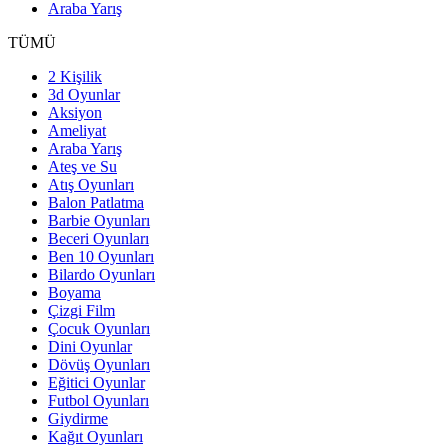
Araba Yarış
TÜMÜ
2 Kişilik
3d Oyunlar
Aksiyon
Ameliyat
Araba Yarış
Ateş ve Su
Atış Oyunları
Balon Patlatma
Barbie Oyunları
Beceri Oyunları
Ben 10 Oyunları
Bilardo Oyunları
Boyama
Çizgi Film
Çocuk Oyunları
Dini Oyunlar
Dövüş Oyunları
Eğitici Oyunlar
Futbol Oyunları
Giydirme
Kağıt Oyunları