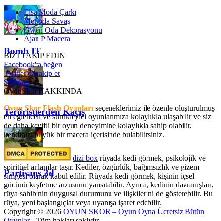
Elsa Moda Çarkı
Metroda Savaş
Gwen Oda Dekorasyonu
Ajan P Macera
Bomb IT
BİZİ TAKİP EDİN
Facebook'ta beğen
Twitter'da takip et
Sitemap
OyunSkor HAKKINDA
Oyun Skor Flash Oyunları
seçeneklerimiz ile özenle oluşturulmuş
Teröristlerden Kaçış
en eğlenceli ve sürükleyici oyunlarımıza kolaylıkla ulaşabilir ve siz
de daha keyifli bir oyun deneyimine kolaylıkla sahip olabilir,
kendinizi büyük bir macera içerisinde bulabilirsiniz.
dizi box
rüyada kedi görmek​, psikolojik ve
spiritüel anlamlar taşır. Kediler, özgürlük, bağımsızlık ve gizem
Partisans 3d
simgesi olarak kabul edilir. Rüyada kedi görmek, kişinin içsel
gücünü keşfetme arzusunu yansıtabilir. Ayrıca, kedinin davranışları,
rüya sahibinin duygusal durumunu ve ilişkilerini de gösterebilir. Bu
rüya, yeni başlangıçlar veya uyanışa işaret edebilir.
Copyright © 2026
OYUN SKOR – Oyun Oyna Ücretsiz Bütün
Oyunlar
- Tüm hakları saklıdır.