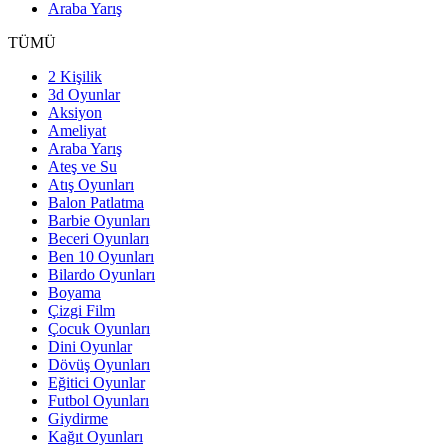
Araba Yarış
TÜMÜ
2 Kişilik
3d Oyunlar
Aksiyon
Ameliyat
Araba Yarış
Ateş ve Su
Atış Oyunları
Balon Patlatma
Barbie Oyunları
Beceri Oyunları
Ben 10 Oyunları
Bilardo Oyunları
Boyama
Çizgi Film
Çocuk Oyunları
Dini Oyunlar
Dövüş Oyunları
Eğitici Oyunlar
Futbol Oyunları
Giydirme
Kağıt Oyunları