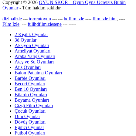
Copyright © 2026
OYUN SKOR – Oyun Oyna Ücretsiz Bütün
Oyunlar
- Tüm hakları saklıdır.
dizipalizle
---
torrentoyun
---
---
hdfilm izle
----
film izle hint
, ----
Film İzle
, ---
fullhdfilmizlesene
---
-----
2 Kişilik Oyunlar
3d Oyunlar
Aksiyon Oyunları
Ameliyat Oyunları
Araba Yarış Oyunları
Ateş ve Su Oyunları
Atış Oyunları
Balon Patlatma Oyunları
Barbie Oyunları
Beceri Oyunları
Ben 10 Oyunları
Bilardo Oyunları
Boyama Oyunları
Çizgi Film Oyunları
Çocuk Oyunları
Dini Oyunlar
Dövüş Oyunları
Eğitici Oyunlar
Futbol Oyunları