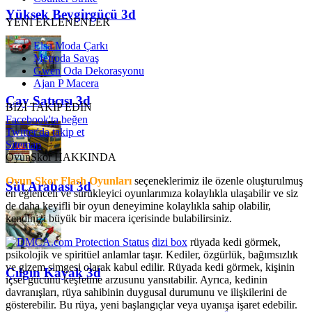
Yüksek Beygirgücü 3d
YENİ EKLENENLER
Elsa Moda Çarkı
Metroda Savaş
Gwen Oda Dekorasyonu
Ajan P Macera
Çay Satıcısı 3d
BİZİ TAKİP EDİN
Facebook'ta beğen
Twitter'da takip et
Sitemap
OyunSkor HAKKINDA
Oyun Skor Flash Oyunları
seçeneklerimiz ile özenle oluşturulmuş
Süt Arabası 3d
en eğlenceli ve sürükleyici oyunlarımıza kolaylıkla ulaşabilir ve siz
de daha keyifli bir oyun deneyimine kolaylıkla sahip olabilir,
kendinizi büyük bir macera içerisinde bulabilirsiniz.
dizi box
rüyada kedi görmek​,
psikolojik ve spiritüel anlamlar taşır. Kediler, özgürlük, bağımsızlık
ve gizem simgesi olarak kabul edilir. Rüyada kedi görmek, kişinin
Çılgın Kayak 3d
içsel gücünü keşfetme arzusunu yansıtabilir. Ayrıca, kedinin
davranışları, rüya sahibinin duygusal durumunu ve ilişkilerini de
gösterebilir. Bu rüya, yeni başlangıçlar veya uyanışa işaret edebilir.