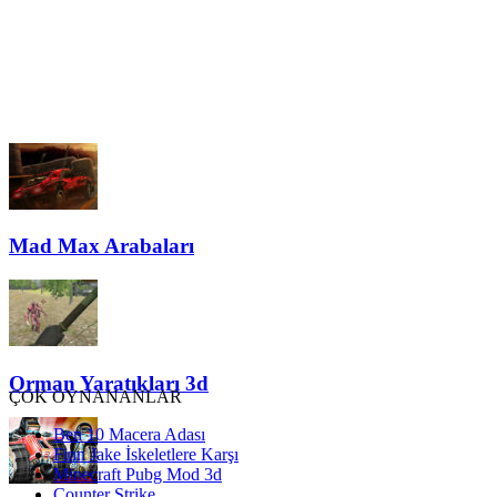
Mad Max Arabaları
Orman Yaratıkları 3d
ÇOK OYNANANLAR
Ben 10 Macera Adası
Finn Jake İskeletlere Karşı
Minecraft Pubg Mod 3d
Counter Strike