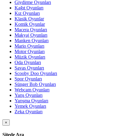
Giydirme Oyunları
Kağıt Oyunları
Kız Oyunları
Klasik Oyunlar
Komik Oyunlar
Macera Oyunları
Makyaj Oyunları
Manken Oyunları
Mario Oyunları
Motor Oyunları
Müzik Oyunları
Oda Oyunları
Savas Oyunları
Scooby Doo Oyunları
Spor Oyunları
Sünger Bob Oyunları
Webcam Oyunları
Yarış Oyunları
Yarışma Oyunları
Yemek Oyunları
Zeka Oyunları
×
Sitede Ara