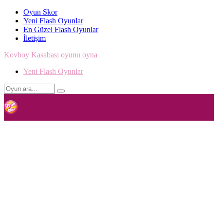
Oyun Skor
Yeni Flash Oyunlar
En Güzel Flash Oyunlar
İletişim
Kovboy Kasabası oyunu oyna
Yeni Flash Oyunlar