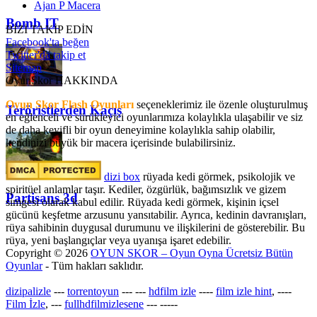
Ajan P Macera
Bomb IT
BİZİ TAKİP EDİN
Facebook'ta beğen
Twitter'da takip et
Sitemap
OyunSkor HAKKINDA
Oyun Skor Flash Oyunları
seçeneklerimiz ile özenle oluşturulmuş
Teröristlerden Kaçış
en eğlenceli ve sürükleyici oyunlarımıza kolaylıkla ulaşabilir ve siz
de daha keyifli bir oyun deneyimine kolaylıkla sahip olabilir,
kendinizi büyük bir macera içerisinde bulabilirsiniz.
dizi box
rüyada kedi görmek​, psikolojik ve
spiritüel anlamlar taşır. Kediler, özgürlük, bağımsızlık ve gizem
Partisans 3d
simgesi olarak kabul edilir. Rüyada kedi görmek, kişinin içsel
gücünü keşfetme arzusunu yansıtabilir. Ayrıca, kedinin davranışları,
rüya sahibinin duygusal durumunu ve ilişkilerini de gösterebilir. Bu
rüya, yeni başlangıçlar veya uyanışa işaret edebilir.
Copyright © 2026
OYUN SKOR – Oyun Oyna Ücretsiz Bütün
Oyunlar
- Tüm hakları saklıdır.
dizipalizle
---
torrentoyun
---
---
hdfilm izle
----
film izle hint
, ----
Film İzle
, ---
fullhdfilmizlesene
---
-----