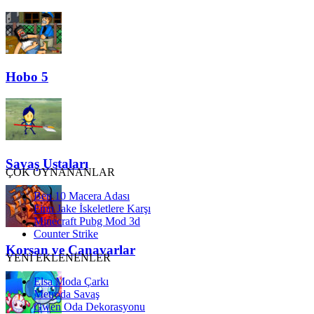
Hobo 5
Savaş Ustaları
ÇOK OYNANANLAR
Ben 10 Macera Adası
Finn Jake İskeletlere Karşı
Minecraft Pubg Mod 3d
Counter Strike
Korsan ve Canavarlar
YENİ EKLENENLER
Elsa Moda Çarkı
Metroda Savaş
Gwen Oda Dekorasyonu