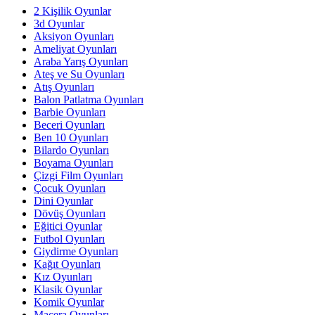
2 Kişilik Oyunlar
3d Oyunlar
Aksiyon Oyunları
Ameliyat Oyunları
Araba Yarış Oyunları
Ateş ve Su Oyunları
Atış Oyunları
Balon Patlatma Oyunları
Barbie Oyunları
Beceri Oyunları
Ben 10 Oyunları
Bilardo Oyunları
Boyama Oyunları
Çizgi Film Oyunları
Çocuk Oyunları
Dini Oyunlar
Dövüş Oyunları
Eğitici Oyunlar
Futbol Oyunları
Giydirme Oyunları
Kağıt Oyunları
Kız Oyunları
Klasik Oyunlar
Komik Oyunlar
Macera Oyunları