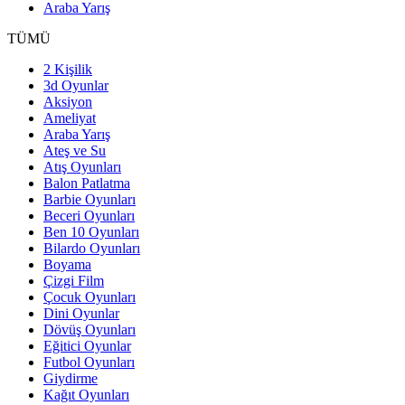
Araba Yarış
TÜMÜ
2 Kişilik
3d Oyunlar
Aksiyon
Ameliyat
Araba Yarış
Ateş ve Su
Atış Oyunları
Balon Patlatma
Barbie Oyunları
Beceri Oyunları
Ben 10 Oyunları
Bilardo Oyunları
Boyama
Çizgi Film
Çocuk Oyunları
Dini Oyunlar
Dövüş Oyunları
Eğitici Oyunlar
Futbol Oyunları
Giydirme
Kağıt Oyunları