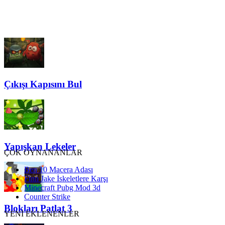
Çıkışı Kapısını Bul
Yapışkan Lekeler
ÇOK OYNANANLAR
Ben 10 Macera Adası
Finn Jake İskeletlere Karşı
Minecraft Pubg Mod 3d
Counter Strike
Blokları Patlat 3
YENİ EKLENENLER