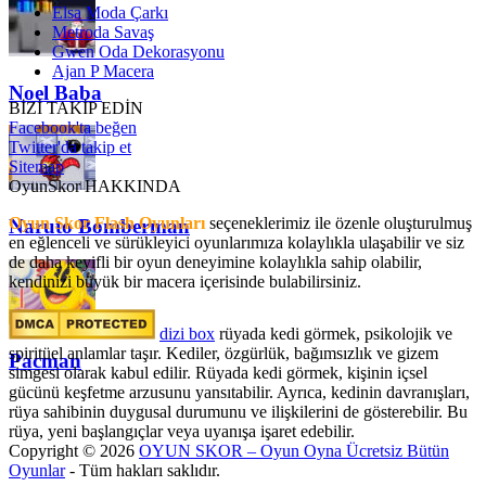
Elsa Moda Çarkı
Metroda Savaş
Gwen Oda Dekorasyonu
Ajan P Macera
Noel Baba
BİZİ TAKİP EDİN
Facebook'ta beğen
Twitter'da takip et
Sitemap
OyunSkor HAKKINDA
Oyun Skor Flash Oyunları
seçeneklerimiz ile özenle oluşturulmuş
Naruto Bomberman
en eğlenceli ve sürükleyici oyunlarımıza kolaylıkla ulaşabilir ve siz
de daha keyifli bir oyun deneyimine kolaylıkla sahip olabilir,
kendinizi büyük bir macera içerisinde bulabilirsiniz.
dizi box
rüyada kedi görmek​, psikolojik ve
spiritüel anlamlar taşır. Kediler, özgürlük, bağımsızlık ve gizem
Pacman
simgesi olarak kabul edilir. Rüyada kedi görmek, kişinin içsel
gücünü keşfetme arzusunu yansıtabilir. Ayrıca, kedinin davranışları,
rüya sahibinin duygusal durumunu ve ilişkilerini de gösterebilir. Bu
rüya, yeni başlangıçlar veya uyanışa işaret edebilir.
Copyright © 2026
OYUN SKOR – Oyun Oyna Ücretsiz Bütün
Oyunlar
- Tüm hakları saklıdır.