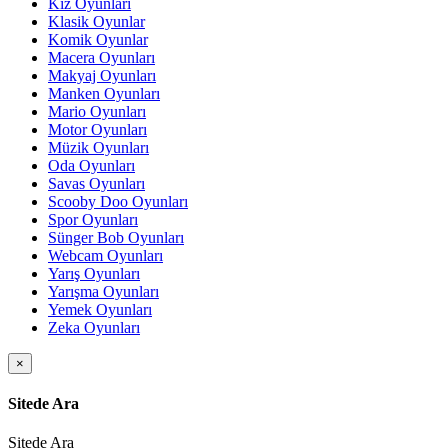
Kız Oyunları
Klasik Oyunlar
Komik Oyunlar
Macera Oyunları
Makyaj Oyunları
Manken Oyunları
Mario Oyunları
Motor Oyunları
Müzik Oyunları
Oda Oyunları
Savas Oyunları
Scooby Doo Oyunları
Spor Oyunları
Sünger Bob Oyunları
Webcam Oyunları
Yarış Oyunları
Yarışma Oyunları
Yemek Oyunları
Zeka Oyunları
×
Sitede Ara
Sitede Ara