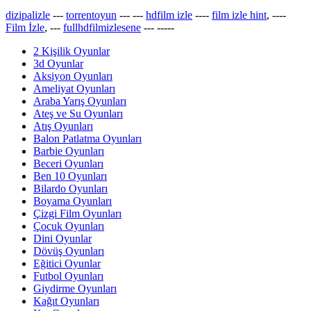
dizipalizle
---
torrentoyun
---
---
hdfilm izle
----
film izle hint
, ----
Film İzle
, ---
fullhdfilmizlesene
---
-----
2 Kişilik Oyunlar
3d Oyunlar
Aksiyon Oyunları
Ameliyat Oyunları
Araba Yarış Oyunları
Ateş ve Su Oyunları
Atış Oyunları
Balon Patlatma Oyunları
Barbie Oyunları
Beceri Oyunları
Ben 10 Oyunları
Bilardo Oyunları
Boyama Oyunları
Çizgi Film Oyunları
Çocuk Oyunları
Dini Oyunlar
Dövüş Oyunları
Eğitici Oyunlar
Futbol Oyunları
Giydirme Oyunları
Kağıt Oyunları