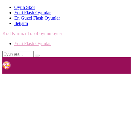
Oyun Skor
Yeni Flash Oyunlar
En Güzel Flash Oyunlar
İletişim
Kral Kırmızı Top 4 oyunu oyna
Yeni Flash Oyunlar