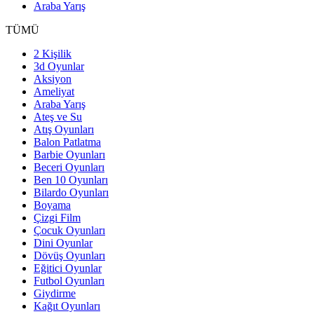
Araba Yarış
TÜMÜ
2 Kişilik
3d Oyunlar
Aksiyon
Ameliyat
Araba Yarış
Ateş ve Su
Atış Oyunları
Balon Patlatma
Barbie Oyunları
Beceri Oyunları
Ben 10 Oyunları
Bilardo Oyunları
Boyama
Çizgi Film
Çocuk Oyunları
Dini Oyunlar
Dövüş Oyunları
Eğitici Oyunlar
Futbol Oyunları
Giydirme
Kağıt Oyunları