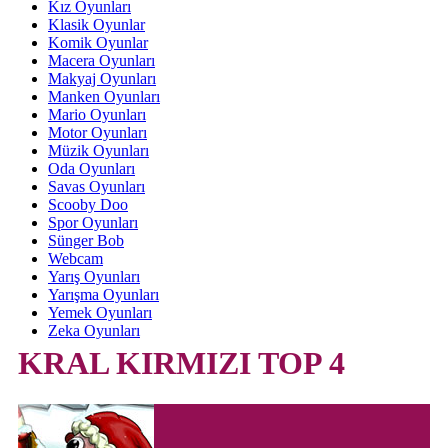
Kız Oyunları
Klasik Oyunlar
Komik Oyunlar
Macera Oyunları
Makyaj Oyunları
Manken Oyunları
Mario Oyunları
Motor Oyunları
Müzik Oyunları
Oda Oyunları
Savas Oyunları
Scooby Doo
Spor Oyunları
Sünger Bob
Webcam
Yarış Oyunları
Yarışma Oyunları
Yemek Oyunları
Zeka Oyunları
KRAL KIRMIZI TOP 4