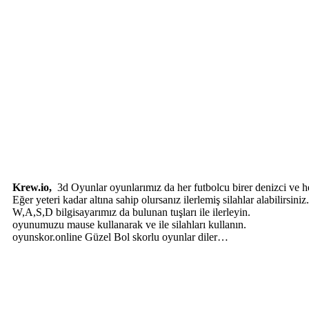
Krew.io,
3d Oyunlar oyunlarımız da her futbolcu birer denizci ve he
Eğer yeteri kadar altına sahip olursanız ilerlemiş silahlar alabilirsiniz.
W,A,S,D bilgisayarımız da bulunan tuşları ile ilerleyin.
oyunumuzu mause kullanarak ve ile silahları kullanın.
oyunskor.online Güzel Bol skorlu oyunlar diler…