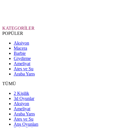
KATEGORİLER
POPÜLER
Aksiyon
Macera
Barbie
Giydirme
Ameliyat
Ateş ve Su
Araba Yarış
TÜMÜ
2 Kişilik
3d Oyunlar
Aksiyon
Ameliyat
Araba Yarış
Ateş ve Su
Atış Oyunları