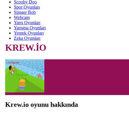
Scooby Doo
Spor Oyunları
Sünger Bob
Webcam
Yarış Oyunları
Yarışma Oyunları
Yemek Oyunları
Zeka Oyunları
KREW.İO
Krew.io oyunu hakkında