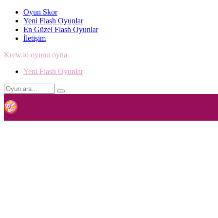
Oyun Skor
Yeni Flash Oyunlar
En Güzel Flash Oyunlar
İletişim
Krew.io oyunu oyna
Yeni Flash Oyunlar