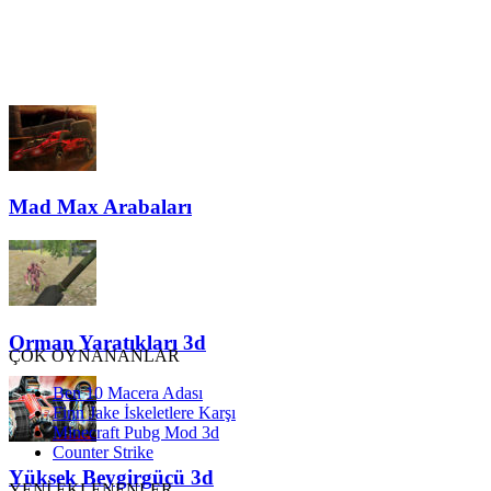
Mad Max Arabaları
Orman Yaratıkları 3d
ÇOK OYNANANLAR
Ben 10 Macera Adası
Finn Jake İskeletlere Karşı
Minecraft Pubg Mod 3d
Counter Strike
Yüksek Beygirgücü 3d
YENİ EKLENENLER