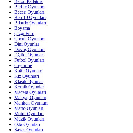
Balon Patlatma
Barbie Oyunları
Beceri Oyunları
Ben 10 Oyunları
Bilardo Oyunları
Boyama
Çizgi Film
Çocuk Oyunları
Dini Oyunlar
Dövüş Oyunları
Eğitici Oyunlar
Futbol Oyunları
Giydirme
Kağıt Oyunları
Kız Oyunları
Klasik Oyunlar
Komik Oyunlar
Macera Oyunları
Makyaj Oyunları
Manken Oyunları
Mario Oyunları
Motor Oyunları
Müzik Oyunları
Oda Oyunları
Savas Oyunları