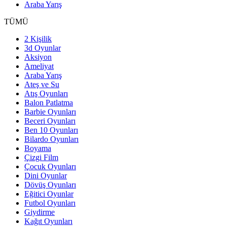
Araba Yarış
TÜMÜ
2 Kişilik
3d Oyunlar
Aksiyon
Ameliyat
Araba Yarış
Ateş ve Su
Atış Oyunları
Balon Patlatma
Barbie Oyunları
Beceri Oyunları
Ben 10 Oyunları
Bilardo Oyunları
Boyama
Çizgi Film
Çocuk Oyunları
Dini Oyunlar
Dövüş Oyunları
Eğitici Oyunlar
Futbol Oyunları
Giydirme
Kağıt Oyunları