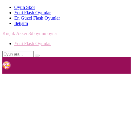
Oyun Skor
Yeni Flash Oyunlar
En Güzel Flash Oyunlar
İletişim
Küçük Asker 3d oyunu oyna
Yeni Flash Oyunlar