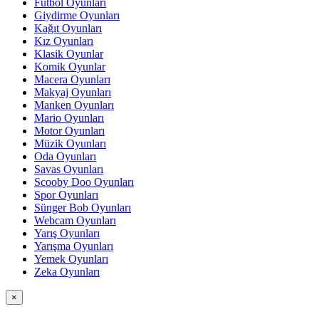
Futbol Oyunları
Giydirme Oyunları
Kağıt Oyunları
Kız Oyunları
Klasik Oyunlar
Komik Oyunlar
Macera Oyunları
Makyaj Oyunları
Manken Oyunları
Mario Oyunları
Motor Oyunları
Müzik Oyunları
Oda Oyunları
Savas Oyunları
Scooby Doo Oyunları
Spor Oyunları
Sünger Bob Oyunları
Webcam Oyunları
Yarış Oyunları
Yarışma Oyunları
Yemek Oyunları
Zeka Oyunları
×