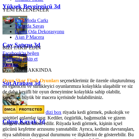
Yüksek Beygirgücü 3d
YENİ EKLENENLER
Elsa Moda Çarkı
Metroda Savaş
Gwen Oda Dekorasyonu
Ajan P Macera
Çay Satıcısı 3d
BİZİ TAKİP EDİN
Facebook'ta beğen
Twitter'da takip et
Sitemap
OyunSkor HAKKINDA
Oyun Skor Flash Oyunları
seçeneklerimiz ile özenle oluşturulmuş
Süt Arabası 3d
en eğlenceli ve sürükleyici oyunlarımıza kolaylıkla ulaşabilir ve siz
de daha keyifli bir oyun deneyimine kolaylıkla sahip olabilir,
kendinizi büyük bir macera içerisinde bulabilirsiniz.
dizi box
rüyada kedi görmek​, psikolojik ve
spiritüel anlamlar taşır. Kediler, özgürlük, bağımsızlık ve gizem
Çılgın Kayak 3d
simgesi olarak kabul edilir. Rüyada kedi görmek, kişinin içsel
gücünü keşfetme arzusunu yansıtabilir. Ayrıca, kedinin davranışları,
rüya sahibinin duygusal durumunu ve ilişkilerini de gösterebilir. Bu