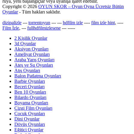
rüya, yeni başlangıçlar veya uyanışa işaret edebilir.
Copyright © 2026
OYUN SKOR – Oyun Oyna Ücretsiz Bütün
Oyunlar
- Tüm hakları saklıdır.
dizipalizle
---
torrentoyun
---
---
hdfilm izle
----
film izle hint
, ----
Film İzle
, ---
fullhdfilmizlesene
---
-----
2 Kişilik Oyunlar
3d Oyunlar
Aksiyon Oyunları
Ameliyat Oyunları
Araba Yarış Oyunları
Ateş ve Su Oyunları
Atış Oyunları
Balon Patlatma Oyunları
Barbie Oyunları
Beceri Oyunları
Ben 10 Oyunları
Bilardo Oyunları
Boyama Oyunları
Çizgi Film Oyunları
Çocuk Oyunları
Dini Oyunlar
Dövüş Oyunları
Eğitici Oyunlar