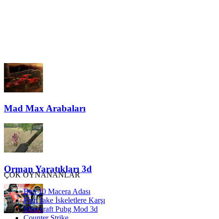
Mad Max Arabaları
Orman Yaratıkları 3d
ÇOK OYNANANLAR
Ben 10 Macera Adası
Finn Jake İskeletlere Karşı
Minecraft Pubg Mod 3d
Counter Strike