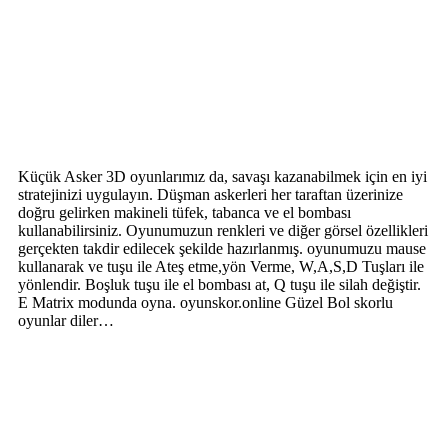
Küçük Asker 3D oyunlarımız da, savaşı kazanabilmek için en iyi
stratejinizi uygulayın. Düşman askerleri her taraftan üzerinize
doğru gelirken makineli tüfek, tabanca ve el bombası
kullanabilirsiniz. Oyunumuzun renkleri ve diğer görsel özellikleri
gerçekten takdir edilecek şekilde hazırlanmış. oyunumuzu mause
kullanarak ve tuşu ile Ateş etme,yön Verme, W,A,S,D Tuşları ile
yönlendir. Boşluk tuşu ile el bombası at, Q tuşu ile silah değiştir.
E Matrix modunda oyna. oyunskor.online Güzel Bol skorlu
oyunlar diler…