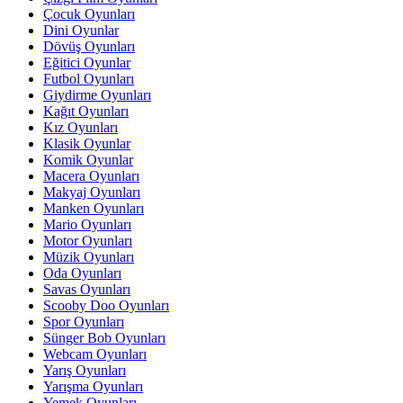
Çocuk Oyunları
Dini Oyunlar
Dövüş Oyunları
Eğitici Oyunlar
Futbol Oyunları
Giydirme Oyunları
Kağıt Oyunları
Kız Oyunları
Klasik Oyunlar
Komik Oyunlar
Macera Oyunları
Makyaj Oyunları
Manken Oyunları
Mario Oyunları
Motor Oyunları
Müzik Oyunları
Oda Oyunları
Savas Oyunları
Scooby Doo Oyunları
Spor Oyunları
Sünger Bob Oyunları
Webcam Oyunları
Yarış Oyunları
Yarışma Oyunları
Yemek Oyunları