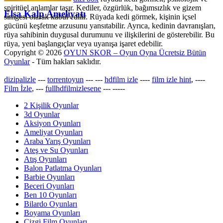
spiritüel anlamlar taşır. Kediler, özgürlük, bağımsızlık ve gizem
Elsa Kalp Ameliyatı
simgesi olarak kabul edilir. Rüyada kedi görmek, kişinin içsel
gücünü keşfetme arzusunu yansıtabilir. Ayrıca, kedinin davranışları,
rüya sahibinin duygusal durumunu ve ilişkilerini de gösterebilir. Bu
rüya, yeni başlangıçlar veya uyanışa işaret edebilir.
Copyright © 2026
OYUN SKOR – Oyun Oyna Ücretsiz Bütün
Oyunlar
- Tüm hakları saklıdır.
dizipalizle
---
torrentoyun
---
---
hdfilm izle
----
film izle hint
, ----
Film İzle
, ---
fullhdfilmizlesene
---
-----
2 Kişilik Oyunlar
3d Oyunlar
Aksiyon Oyunları
Ameliyat Oyunları
Araba Yarış Oyunları
Ateş ve Su Oyunları
Atış Oyunları
Balon Patlatma Oyunları
Barbie Oyunları
Beceri Oyunları
Ben 10 Oyunları
Bilardo Oyunları
Boyama Oyunları
Çizgi Film Oyunları