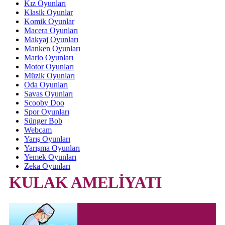
Kız Oyunları
Klasik Oyunlar
Komik Oyunlar
Macera Oyunları
Makyaj Oyunları
Manken Oyunları
Mario Oyunları
Motor Oyunları
Müzik Oyunları
Oda Oyunları
Savas Oyunları
Scooby Doo
Spor Oyunları
Sünger Bob
Webcam
Yarış Oyunları
Yarışma Oyunları
Yemek Oyunları
Zeka Oyunları
KULAK AMELİYATI