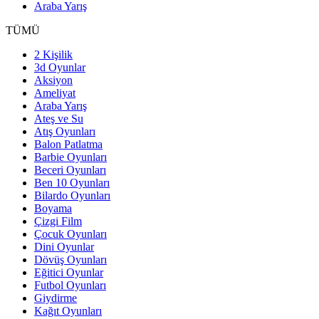
Araba Yarış
TÜMÜ
2 Kişilik
3d Oyunlar
Aksiyon
Ameliyat
Araba Yarış
Ateş ve Su
Atış Oyunları
Balon Patlatma
Barbie Oyunları
Beceri Oyunları
Ben 10 Oyunları
Bilardo Oyunları
Boyama
Çizgi Film
Çocuk Oyunları
Dini Oyunlar
Dövüş Oyunları
Eğitici Oyunlar
Futbol Oyunları
Giydirme
Kağıt Oyunları