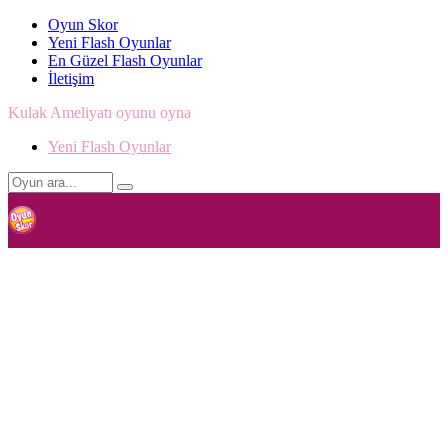
Oyun Skor
Yeni Flash Oyunlar
En Güzel Flash Oyunlar
İletişim
Kulak Ameliyatı oyunu oyna
Yeni Flash Oyunlar