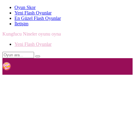
Oyun Skor
Yeni Flash Oyunlar
En Güzel Flash Oyunlar
İletişim
Kungfucu Nineler oyunu oyna
Yeni Flash Oyunlar