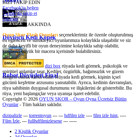
BİZİ TAKİP EDİN
Facebook'ta beğen
Twitter'da takip et
Sitemap
OyunSkor HAKKINDA
Oyun Skor Flash Oyunları
seçeneklerimiz ile özenle oluşturulmuş
Dövüşcü Kedi Köpek
en eğlenceli ve sürükleyici oyunlarımıza kolaylıkla ulaşabilir ve siz
de daha keyifli bir oyun deneyimine kolaylıkla sahip olabilir,
kendinizi büyük bir macera içerisinde bulabilirsiniz.
dizi box
rüyada kedi görmek​, psikolojik ve
spiritüel anlamlar taşır. Kediler, özgürlük, bağımsızlık ve gizem
Robot Dövüşleri Final
simgesi olarak kabul edilir. Rüyada kedi görmek, kişinin içsel
gücünü keşfetme arzusunu yansıtabilir. Ayrıca, kedinin davranışları,
rüya sahibinin duygusal durumunu ve ilişkilerini de gösterebilir. Bu
rüya, yeni başlangıçlar veya uyanışa işaret edebilir.
Copyright © 2026
OYUN SKOR – Oyun Oyna Ücretsiz Bütün
Oyunlar
- Tüm hakları saklıdır.
dizipalizle
---
torrentoyun
---
---
hdfilm izle
----
film izle hint
, ----
Film İzle
, ---
fullhdfilmizlesene
---
-----
2 Kişilik Oyunlar
3d Oyunlar