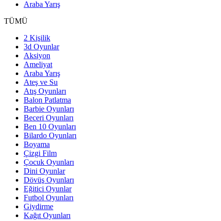
Araba Yarış
TÜMÜ
2 Kişilik
3d Oyunlar
Aksiyon
Ameliyat
Araba Yarış
Ateş ve Su
Atış Oyunları
Balon Patlatma
Barbie Oyunları
Beceri Oyunları
Ben 10 Oyunları
Bilardo Oyunları
Boyama
Çizgi Film
Çocuk Oyunları
Dini Oyunlar
Dövüş Oyunları
Eğitici Oyunlar
Futbol Oyunları
Giydirme
Kağıt Oyunları