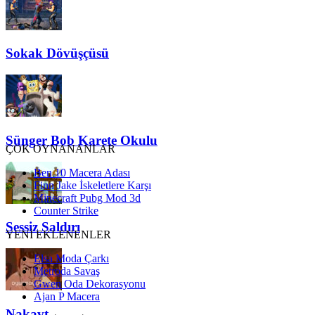
Sokak Dövüşçüsü
Sünger Bob Karete Okulu
ÇOK OYNANANLAR
Ben 10 Macera Adası
Finn Jake İskeletlere Karşı
Minecraft Pubg Mod 3d
Counter Strike
Sessiz Saldırı
YENİ EKLENENLER
Elsa Moda Çarkı
Metroda Savaş
Gwen Oda Dekorasyonu
Ajan P Macera
Nakavt