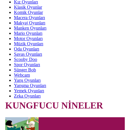
Kız Oyunları
Klasik Oyunlar
Komik Oyunlar
Macera Oyunları
Makyaj Oyunları
Manken Oyunları
Mario Oyunları
Motor Oyunları
Müzik Oyunları
Oda Oyunları
Savas Oyunları
Scooby Doo
Spor Oyunları
Sünger Bob
Webcam
Yarış Oyunları
Yarışma Oyunları
Yemek Oyunları
Zeka Oyunları
KUNGFUCU NİNELER