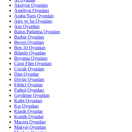
Aksiyon Oyunları
Ameliyat Oyunları
Araba Yarış Oyunları
Ateş ve Su Oyunları
Atış Oyunları
Balon Patlatma Oyunları
Barbie Oyunları
Beceri Oyunları
Ben 10 Oyunları
Bilardo Oyunları
Boyama Oyunları
Çizgi Film Oyunları
Çocuk Oyunları
Dini Oyunlar
Dövüş Oyunları
Eğitici Oyunlar
Futbol Oyunları
Giydirme Oyunları
Kağıt Oyunları
Kız Oyunları
Klasik Oyunlar
Komik Oyunlar
Macera Oyunları
Makyaj Oyunları