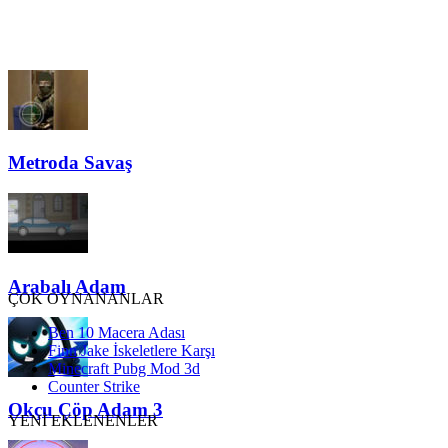
Metroda Savaş
Arabalı Adam
ÇOK OYNANANLAR
Ben 10 Macera Adası
Finn Jake İskeletlere Karşı
Minecraft Pubg Mod 3d
Counter Strike
Okçu Çöp Adam 3
YENİ EKLENENLER