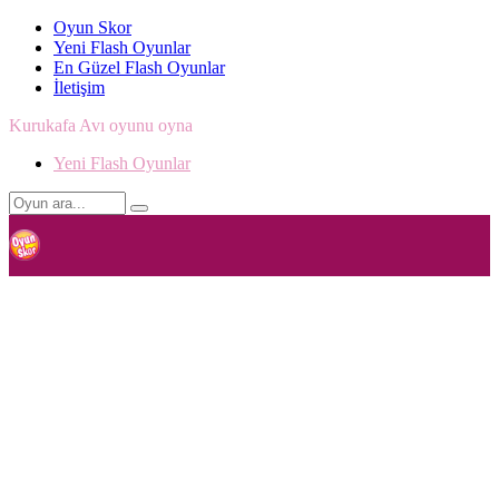
Oyun Skor
Yeni Flash Oyunlar
En Güzel Flash Oyunlar
İletişim
Kurukafa Avı oyunu oyna
Yeni Flash Oyunlar