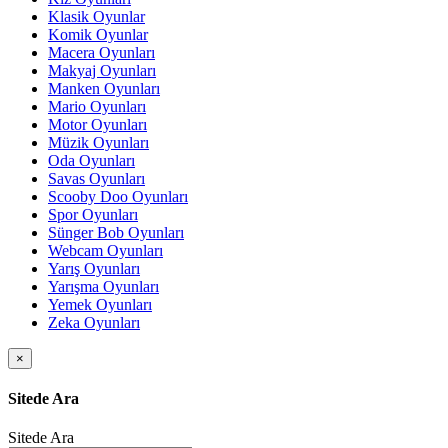
Klasik Oyunlar
Komik Oyunlar
Macera Oyunları
Makyaj Oyunları
Manken Oyunları
Mario Oyunları
Motor Oyunları
Müzik Oyunları
Oda Oyunları
Savas Oyunları
Scooby Doo Oyunları
Spor Oyunları
Sünger Bob Oyunları
Webcam Oyunları
Yarış Oyunları
Yarışma Oyunları
Yemek Oyunları
Zeka Oyunları
×
Sitede Ara
Sitede Ara