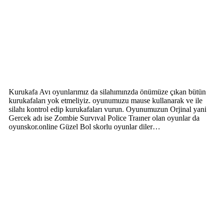
Kurukafa Avı oyunlarımız da silahımınzda önümüze çıkan bütün
kurukafaları yok etmeliyiz. oyunumuzu mause kullanarak ve ile
silahı kontrol edip kurukafaları vurun. Oyunumuzun Orjinal yani
Gercek adı ise Zombie Survıval Police Traıner olan oyunlar da
oyunskor.online Güzel Bol skorlu oyunlar diler…