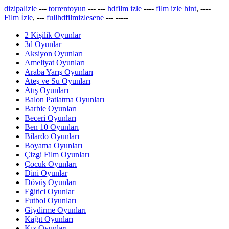
dizipalizle
---
torrentoyun
---
---
hdfilm izle
----
film izle hint
, ----
Film İzle
, ---
fullhdfilmizlesene
---
-----
2 Kişilik Oyunlar
3d Oyunlar
Aksiyon Oyunları
Ameliyat Oyunları
Araba Yarış Oyunları
Ateş ve Su Oyunları
Atış Oyunları
Balon Patlatma Oyunları
Barbie Oyunları
Beceri Oyunları
Ben 10 Oyunları
Bilardo Oyunları
Boyama Oyunları
Çizgi Film Oyunları
Çocuk Oyunları
Dini Oyunlar
Dövüş Oyunları
Eğitici Oyunlar
Futbol Oyunları
Giydirme Oyunları
Kağıt Oyunları
Kız Oyunları