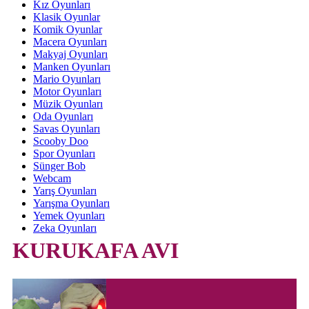
Kız Oyunları
Klasik Oyunlar
Komik Oyunlar
Macera Oyunları
Makyaj Oyunları
Manken Oyunları
Mario Oyunları
Motor Oyunları
Müzik Oyunları
Oda Oyunları
Savas Oyunları
Scooby Doo
Spor Oyunları
Sünger Bob
Webcam
Yarış Oyunları
Yarışma Oyunları
Yemek Oyunları
Zeka Oyunları
KURUKAFA AVI