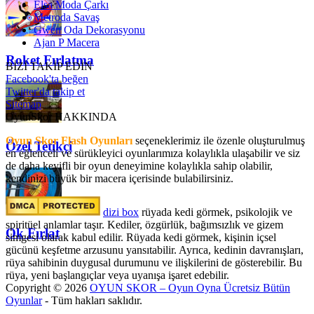
Elsa Moda Çarkı
Metroda Savaş
Gwen Oda Dekorasyonu
Ajan P Macera
Roket Fırlatma
BİZİ TAKİP EDİN
Facebook'ta beğen
Twitter'da takip et
Sitemap
OyunSkor HAKKINDA
Oyun Skor Flash Oyunları
seçeneklerimiz ile özenle oluşturulmuş
Özel Tetikçi
en eğlenceli ve sürükleyici oyunlarımıza kolaylıkla ulaşabilir ve siz
de daha keyifli bir oyun deneyimine kolaylıkla sahip olabilir,
kendinizi büyük bir macera içerisinde bulabilirsiniz.
dizi box
rüyada kedi görmek​, psikolojik ve
spiritüel anlamlar taşır. Kediler, özgürlük, bağımsızlık ve gizem
Ok Fırlat
simgesi olarak kabul edilir. Rüyada kedi görmek, kişinin içsel
gücünü keşfetme arzusunu yansıtabilir. Ayrıca, kedinin davranışları,
rüya sahibinin duygusal durumunu ve ilişkilerini de gösterebilir. Bu
rüya, yeni başlangıçlar veya uyanışa işaret edebilir.
Copyright © 2026
OYUN SKOR – Oyun Oyna Ücretsiz Bütün
Oyunlar
- Tüm hakları saklıdır.