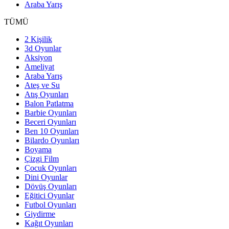
Araba Yarış
TÜMÜ
2 Kişilik
3d Oyunlar
Aksiyon
Ameliyat
Araba Yarış
Ateş ve Su
Atış Oyunları
Balon Patlatma
Barbie Oyunları
Beceri Oyunları
Ben 10 Oyunları
Bilardo Oyunları
Boyama
Çizgi Film
Çocuk Oyunları
Dini Oyunlar
Dövüş Oyunları
Eğitici Oyunlar
Futbol Oyunları
Giydirme
Kağıt Oyunları