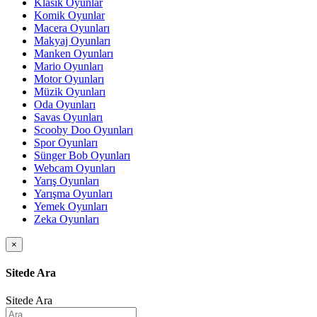
Klasik Oyunlar
Komik Oyunlar
Macera Oyunları
Makyaj Oyunları
Manken Oyunları
Mario Oyunları
Motor Oyunları
Müzik Oyunları
Oda Oyunları
Savas Oyunları
Scooby Doo Oyunları
Spor Oyunları
Sünger Bob Oyunları
Webcam Oyunları
Yarış Oyunları
Yarışma Oyunları
Yemek Oyunları
Zeka Oyunları
×
Sitede Ara
Sitede Ara