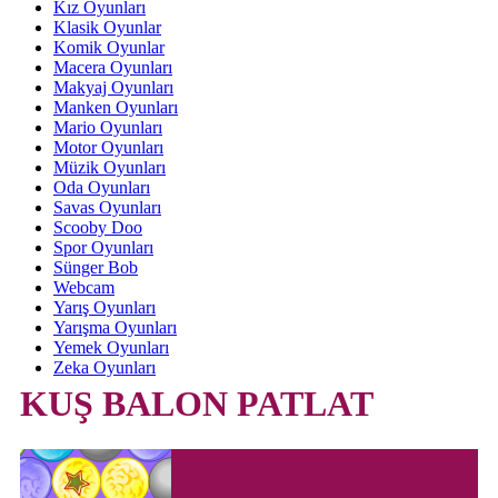
Kız Oyunları
Klasik Oyunlar
Komik Oyunlar
Macera Oyunları
Makyaj Oyunları
Manken Oyunları
Mario Oyunları
Motor Oyunları
Müzik Oyunları
Oda Oyunları
Savas Oyunları
Scooby Doo
Spor Oyunları
Sünger Bob
Webcam
Yarış Oyunları
Yarışma Oyunları
Yemek Oyunları
Zeka Oyunları
KUŞ BALON PATLAT