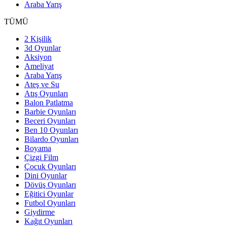
Araba Yarış
TÜMÜ
2 Kişilik
3d Oyunlar
Aksiyon
Ameliyat
Araba Yarış
Ateş ve Su
Atış Oyunları
Balon Patlatma
Barbie Oyunları
Beceri Oyunları
Ben 10 Oyunları
Bilardo Oyunları
Boyama
Çizgi Film
Çocuk Oyunları
Dini Oyunlar
Dövüş Oyunları
Eğitici Oyunlar
Futbol Oyunları
Giydirme
Kağıt Oyunları