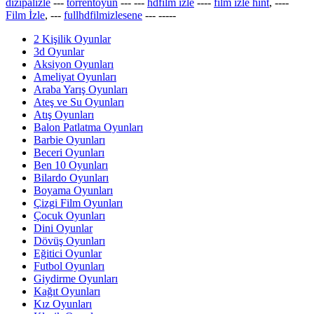
dizipalizle
---
torrentoyun
---
---
hdfilm izle
----
film izle hint
, ----
Film İzle
, ---
fullhdfilmizlesene
---
-----
2 Kişilik Oyunlar
3d Oyunlar
Aksiyon Oyunları
Ameliyat Oyunları
Araba Yarış Oyunları
Ateş ve Su Oyunları
Atış Oyunları
Balon Patlatma Oyunları
Barbie Oyunları
Beceri Oyunları
Ben 10 Oyunları
Bilardo Oyunları
Boyama Oyunları
Çizgi Film Oyunları
Çocuk Oyunları
Dini Oyunlar
Dövüş Oyunları
Eğitici Oyunlar
Futbol Oyunları
Giydirme Oyunları
Kağıt Oyunları
Kız Oyunları