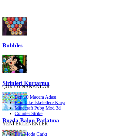
Bubbles
Şirinleri Kurtarma
ÇOK OYNANANLAR
Ben 10 Macera Adası
Finn Jake İskeletlere Karşı
Minecraft Pubg Mod 3d
Counter Strike
Buzda Balon Patlatma
YENİ EKLENENLER
Elsa Moda Çarkı