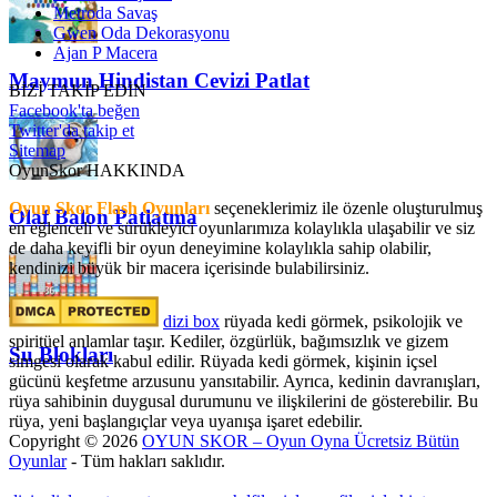
Metroda Savaş
Gwen Oda Dekorasyonu
Ajan P Macera
Maymun Hindistan Cevizi Patlat
BİZİ TAKİP EDİN
Facebook'ta beğen
Twitter'da takip et
Sitemap
OyunSkor HAKKINDA
Oyun Skor Flash Oyunları
seçeneklerimiz ile özenle oluşturulmuş
Olaf Balon Patlatma
en eğlenceli ve sürükleyici oyunlarımıza kolaylıkla ulaşabilir ve siz
de daha keyifli bir oyun deneyimine kolaylıkla sahip olabilir,
kendinizi büyük bir macera içerisinde bulabilirsiniz.
dizi box
rüyada kedi görmek​, psikolojik ve
spiritüel anlamlar taşır. Kediler, özgürlük, bağımsızlık ve gizem
Su Blokları
simgesi olarak kabul edilir. Rüyada kedi görmek, kişinin içsel
gücünü keşfetme arzusunu yansıtabilir. Ayrıca, kedinin davranışları,
rüya sahibinin duygusal durumunu ve ilişkilerini de gösterebilir. Bu
rüya, yeni başlangıçlar veya uyanışa işaret edebilir.
Copyright © 2026
OYUN SKOR – Oyun Oyna Ücretsiz Bütün
Oyunlar
- Tüm hakları saklıdır.