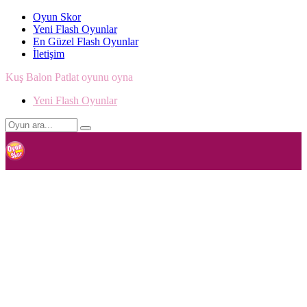
Oyun Skor
Yeni Flash Oyunlar
En Güzel Flash Oyunlar
İletişim
Kuş Balon Patlat oyunu oyna
Yeni Flash Oyunlar