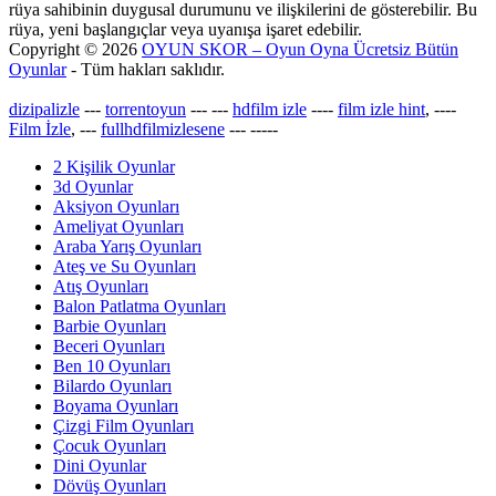
rüya sahibinin duygusal durumunu ve ilişkilerini de gösterebilir. Bu
rüya, yeni başlangıçlar veya uyanışa işaret edebilir.
Copyright © 2026
OYUN SKOR – Oyun Oyna Ücretsiz Bütün
Oyunlar
- Tüm hakları saklıdır.
dizipalizle
---
torrentoyun
---
---
hdfilm izle
----
film izle hint
, ----
Film İzle
, ---
fullhdfilmizlesene
---
-----
2 Kişilik Oyunlar
3d Oyunlar
Aksiyon Oyunları
Ameliyat Oyunları
Araba Yarış Oyunları
Ateş ve Su Oyunları
Atış Oyunları
Balon Patlatma Oyunları
Barbie Oyunları
Beceri Oyunları
Ben 10 Oyunları
Bilardo Oyunları
Boyama Oyunları
Çizgi Film Oyunları
Çocuk Oyunları
Dini Oyunlar
Dövüş Oyunları