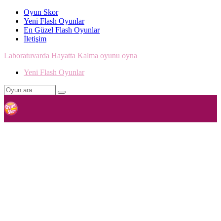
Oyun Skor
Yeni Flash Oyunlar
En Güzel Flash Oyunlar
İletişim
Laboratuvarda Hayatta Kalma oyunu oyna
Yeni Flash Oyunlar