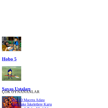
Hobo 5
Savaş Ustaları
ÇOK OYNANANLAR
Ben 10 Macera Adası
Finn Jake İskeletlere Karşı