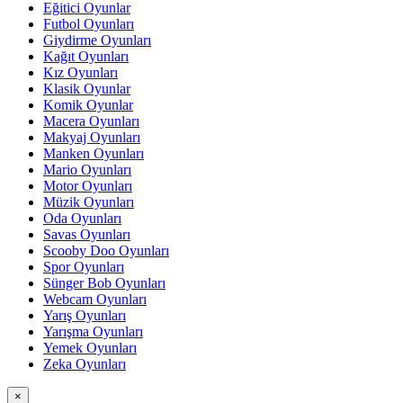
Eğitici Oyunlar
Futbol Oyunları
Giydirme Oyunları
Kağıt Oyunları
Kız Oyunları
Klasik Oyunlar
Komik Oyunlar
Macera Oyunları
Makyaj Oyunları
Manken Oyunları
Mario Oyunları
Motor Oyunları
Müzik Oyunları
Oda Oyunları
Savas Oyunları
Scooby Doo Oyunları
Spor Oyunları
Sünger Bob Oyunları
Webcam Oyunları
Yarış Oyunları
Yarışma Oyunları
Yemek Oyunları
Zeka Oyunları
×