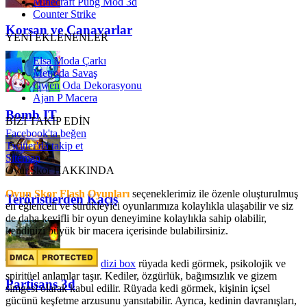
Minecraft Pubg Mod 3d
Counter Strike
Korsan ve Canavarlar
YENİ EKLENENLER
Elsa Moda Çarkı
Metroda Savaş
Gwen Oda Dekorasyonu
Ajan P Macera
Bomb IT
BİZİ TAKİP EDİN
Facebook'ta beğen
Twitter'da takip et
Sitemap
OyunSkor HAKKINDA
Oyun Skor Flash Oyunları
seçeneklerimiz ile özenle oluşturulmuş
Teröristlerden Kaçış
en eğlenceli ve sürükleyici oyunlarımıza kolaylıkla ulaşabilir ve siz
de daha keyifli bir oyun deneyimine kolaylıkla sahip olabilir,
kendinizi büyük bir macera içerisinde bulabilirsiniz.
dizi box
rüyada kedi görmek​, psikolojik ve
spiritüel anlamlar taşır. Kediler, özgürlük, bağımsızlık ve gizem
Partisans 3d
simgesi olarak kabul edilir. Rüyada kedi görmek, kişinin içsel
gücünü keşfetme arzusunu yansıtabilir. Ayrıca, kedinin davranışları,