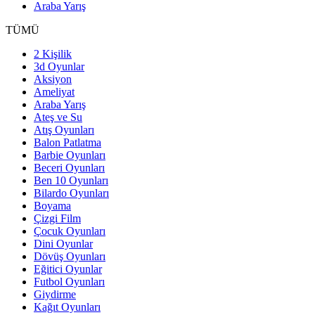
Araba Yarış
TÜMÜ
2 Kişilik
3d Oyunlar
Aksiyon
Ameliyat
Araba Yarış
Ateş ve Su
Atış Oyunları
Balon Patlatma
Barbie Oyunları
Beceri Oyunları
Ben 10 Oyunları
Bilardo Oyunları
Boyama
Çizgi Film
Çocuk Oyunları
Dini Oyunlar
Dövüş Oyunları
Eğitici Oyunlar
Futbol Oyunları
Giydirme
Kağıt Oyunları