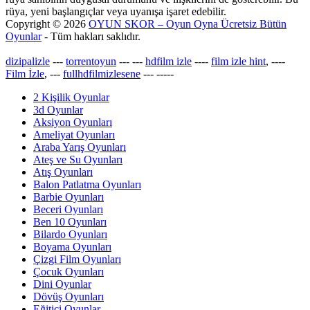
rüya, yeni başlangıçlar veya uyanışa işaret edebilir.
Copyright © 2026
OYUN SKOR – Oyun Oyna Ücretsiz Bütün
Oyunlar
- Tüm hakları saklıdır.
dizipalizle
---
torrentoyun
---
---
hdfilm izle
----
film izle hint
, ----
Film İzle
, ---
fullhdfilmizlesene
---
-----
2 Kişilik Oyunlar
3d Oyunlar
Aksiyon Oyunları
Ameliyat Oyunları
Araba Yarış Oyunları
Ateş ve Su Oyunları
Atış Oyunları
Balon Patlatma Oyunları
Barbie Oyunları
Beceri Oyunları
Ben 10 Oyunları
Bilardo Oyunları
Boyama Oyunları
Çizgi Film Oyunları
Çocuk Oyunları
Dini Oyunlar
Dövüş Oyunları
Eğitici Oyunlar