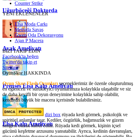
Counter Strike
Uğurböceği Doktorda
YENİ EKLENENLER
Elsa Moda Çarkı
Metroda Savaş
Gwen Oda Dekorasyonu
Ajan P Macera
Ayak Ameliyatı
BİZİ TAKİP EDİN
Facebook'ta beğen
Twitter'da takip et
Sitemap
OyunSkor HAKKINDA
Oyun Skor Flash Oyunları
seçeneklerimiz ile özenle oluşturulmuş
Prenses Elsa Kalp Ameliyatı
en eğlenceli ve sürükleyici oyunlarımıza kolaylıkla ulaşabilir ve siz
de daha keyifli bir oyun deneyimine kolaylıkla sahip olabilir,
kendinizi büyük bir macera içerisinde bulabilirsiniz.
dizi box
rüyada kedi görmek​, psikolojik ve
spiritüel anlamlar taşır. Kediler, özgürlük, bağımsızlık ve gizem
Elsa Kalp Ameliyatı
simgesi olarak kabul edilir. Rüyada kedi görmek, kişinin içsel
gücünü keşfetme arzusunu yansıtabilir. Ayrıca, kedinin davranışları,
rüya sahibinin duygusal durumunu ve ilişkilerini de gösterebilir. Bu