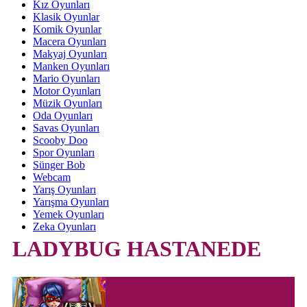
Kız Oyunları
Klasik Oyunlar
Komik Oyunlar
Macera Oyunları
Makyaj Oyunları
Manken Oyunları
Mario Oyunları
Motor Oyunları
Müzik Oyunları
Oda Oyunları
Savas Oyunları
Scooby Doo
Spor Oyunları
Sünger Bob
Webcam
Yarış Oyunları
Yarışma Oyunları
Yemek Oyunları
Zeka Oyunları
LADYBUG HASTANEDE