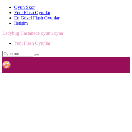
Oyun Skor
Yeni Flash Oyunlar
En Güzel Flash Oyunlar
İletişim
Ladybug Hastanede oyunu oyna
Yeni Flash Oyunlar