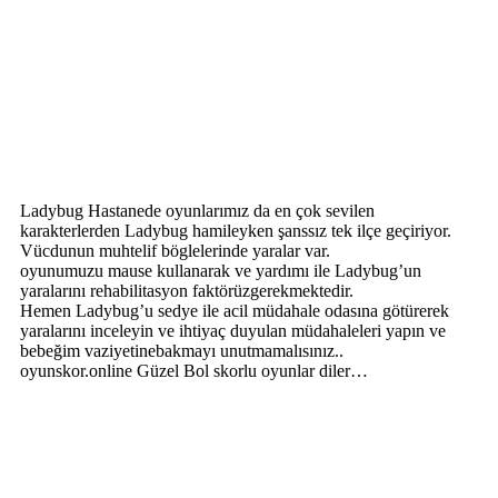
Ladybug Hastanede oyunlarımız da en çok sevilen
karakterlerden Ladybug hamileyken şanssız tek ilçe geçiriyor.
Vücdunun muhtelif böglelerinde yaralar var.
oyunumuzu mause kullanarak ve yardımı ile Ladybug’un
yaralarını rehabilitasyon faktörüzgerekmektedir.
Hemen Ladybug’u sedye ile acil müdahale odasına götürerek
yaralarını inceleyin ve ihtiyaç duyulan müdahaleleri yapın ve
bebeğim vaziyetinebakmayı unutmamalısınız..
oyunskor.online Güzel Bol skorlu oyunlar diler…