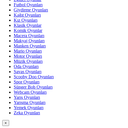
Futbol Oyunları
Giydirme Oyunları
Kağıt Oyunları
Kız Oyunları
Klasik Oyunlar
Komik Oyunlar
Macera Oyunları
Makyaj Oyunları
Manken Oyunları
Mario Oyunları
Motor Oyunları
Müzik Oyunları
Oda Oyunları
Savas Oyunları
Scooby Doo Oyunları
Spor Oyunları
Sünger Bob Oyunları
Webcam Oyunları
Yarış Oyunları
Yarışma Oyunları
Yemek Oyunları
Zeka Oyunları
×