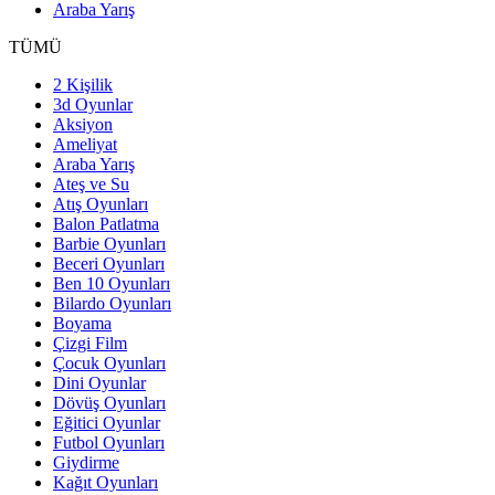
Araba Yarış
TÜMÜ
2 Kişilik
3d Oyunlar
Aksiyon
Ameliyat
Araba Yarış
Ateş ve Su
Atış Oyunları
Balon Patlatma
Barbie Oyunları
Beceri Oyunları
Ben 10 Oyunları
Bilardo Oyunları
Boyama
Çizgi Film
Çocuk Oyunları
Dini Oyunlar
Dövüş Oyunları
Eğitici Oyunlar
Futbol Oyunları
Giydirme
Kağıt Oyunları