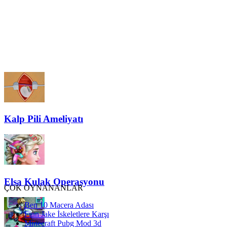
Kalp Pili Ameliyatı
Elsa Kulak Operasyonu
ÇOK OYNANANLAR
Ben 10 Macera Adası
Finn Jake İskeletlere Karşı
Minecraft Pubg Mod 3d