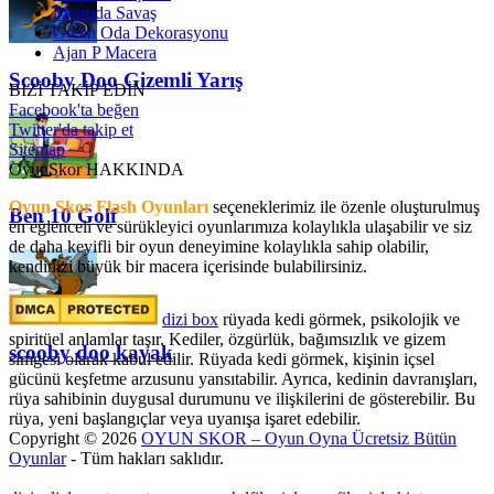
Metroda Savaş
Gwen Oda Dekorasyonu
Ajan P Macera
Scooby Doo Gizemli Yarış
BİZİ TAKİP EDİN
Facebook'ta beğen
Twitter'da takip et
Sitemap
OyunSkor HAKKINDA
Oyun Skor Flash Oyunları
seçeneklerimiz ile özenle oluşturulmuş
Ben 10 Golf
en eğlenceli ve sürükleyici oyunlarımıza kolaylıkla ulaşabilir ve siz
de daha keyifli bir oyun deneyimine kolaylıkla sahip olabilir,
kendinizi büyük bir macera içerisinde bulabilirsiniz.
dizi box
rüyada kedi görmek​, psikolojik ve
spiritüel anlamlar taşır. Kediler, özgürlük, bağımsızlık ve gizem
scooby doo kayak
simgesi olarak kabul edilir. Rüyada kedi görmek, kişinin içsel
gücünü keşfetme arzusunu yansıtabilir. Ayrıca, kedinin davranışları,
rüya sahibinin duygusal durumunu ve ilişkilerini de gösterebilir. Bu
rüya, yeni başlangıçlar veya uyanışa işaret edebilir.
Copyright © 2026
OYUN SKOR – Oyun Oyna Ücretsiz Bütün
Oyunlar
- Tüm hakları saklıdır.