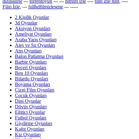
dizipalizle
---
torrentoyun
---
---
hdfilm izle
----
film izle hint
, ----
Film İzle
, ---
fullhdfilmizlesene
---
-----
2 Kişilik Oyunlar
3d Oyunlar
Aksiyon Oyunları
Ameliyat Oyunları
Araba Yarış Oyunları
Ateş ve Su Oyunları
Atış Oyunları
Balon Patlatma Oyunları
Barbie Oyunları
Beceri Oyunları
Ben 10 Oyunları
Bilardo Oyunları
Boyama Oyunları
Çizgi Film Oyunları
Çocuk Oyunları
Dini Oyunlar
Dövüş Oyunları
Eğitici Oyunlar
Futbol Oyunları
Giydirme Oyunları
Kağıt Oyunları
Kız Oyunları