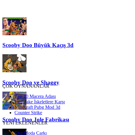
Scooby Doo Büyük Kaçış 3d
Scooby Doo ve Shaggy
ÇOK OYNANANLAR
Ben 10 Macera Adası
Finn Jake İskeletlere Karşı
Minecraft Pubg Mod 3d
Counter Strike
Scooby Doo Jole Fabrikası
YENİ EKLENENLER
Elsa Moda Çarkı