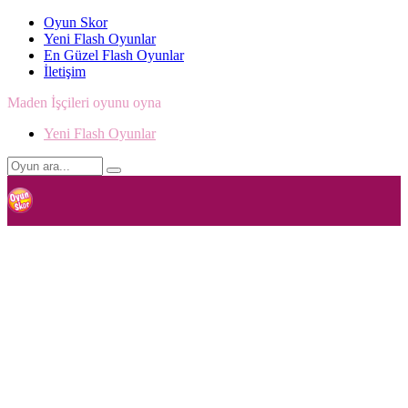
Oyun Skor
Yeni Flash Oyunlar
En Güzel Flash Oyunlar
İletişim
Maden İşçileri oyunu oyna
Yeni Flash Oyunlar