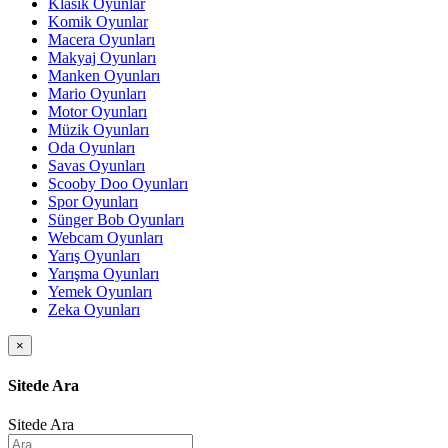
Klasik Oyunlar
Komik Oyunlar
Macera Oyunları
Makyaj Oyunları
Manken Oyunları
Mario Oyunları
Motor Oyunları
Müzik Oyunları
Oda Oyunları
Savas Oyunları
Scooby Doo Oyunları
Spor Oyunları
Sünger Bob Oyunları
Webcam Oyunları
Yarış Oyunları
Yarışma Oyunları
Yemek Oyunları
Zeka Oyunları
×
Sitede Ara
Sitede Ara