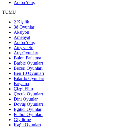
Araba Yarış
TÜMÜ
2 Kişilik
3d Oyunlar
Aksiyon
Ameliyat
Araba Yarış
Ateş ve Su
Atış Oyunları
Balon Patlatma
Barbie Oyunları
Beceri Oyunları
Ben 10 Oyunları
Bilardo Oyunları
Boyama
Çizgi Film
Çocuk Oyunları
Dini Oyunlar
Dövüş Oyunları
Eğitici Oyunlar
Futbol Oyunları
Giydirme
Kağıt Oyunları