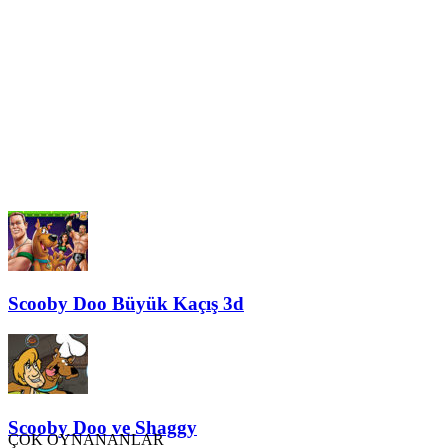
Scooby Doo Büyük Kaçış 3d
Scooby Doo ve Shaggy
ÇOK OYNANANLAR