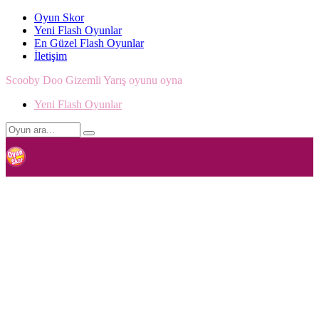
Oyun Skor
Yeni Flash Oyunlar
En Güzel Flash Oyunlar
İletişim
Scooby Doo Gizemli Yarış oyunu oyna
Yeni Flash Oyunlar