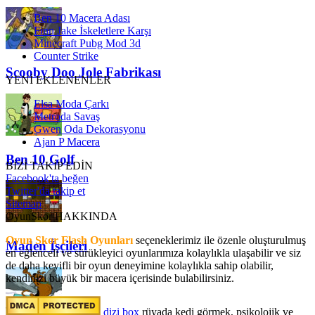
Ben 10 Macera Adası
Finn Jake İskeletlere Karşı
Minecraft Pubg Mod 3d
Counter Strike
Scooby Doo Jole Fabrikası
YENİ EKLENENLER
Elsa Moda Çarkı
Metroda Savaş
Gwen Oda Dekorasyonu
Ajan P Macera
Ben 10 Golf
BİZİ TAKİP EDİN
Facebook'ta beğen
Twitter'da takip et
Sitemap
OyunSkor HAKKINDA
Oyun Skor Flash Oyunları
seçeneklerimiz ile özenle oluşturulmuş
Maden İşçileri
en eğlenceli ve sürükleyici oyunlarımıza kolaylıkla ulaşabilir ve siz
de daha keyifli bir oyun deneyimine kolaylıkla sahip olabilir,
kendinizi büyük bir macera içerisinde bulabilirsiniz.
dizi box
rüyada kedi görmek​, psikolojik ve