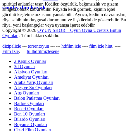
spiritüel anlamlar taşır. Kediler, özgürlük, bağımsızlık ve gizem
scooby doo kayak
simgesi olarak kabul edilir. Rüyada kedi görmek, kişinin içsel
gücünü keşfetme arzusunu yansıtabilir. Ayrıca, kedinin davranışları,
rüya sahibinin duygusal durumunu ve ilişkilerini de gösterebilir. Bu
rüya, yeni başlangıçlar veya uyanışa işaret edebilir.
Copyright © 2026
OYUN SKOR – Oyun Oyna Ücretsiz Bütün
Oyunlar
- Tüm hakları saklıdır.
dizipalizle
---
torrentoyun
---
---
hdfilm izle
----
film izle hint
, ----
Film İzle
, ---
fullhdfilmizlesene
---
-----
2 Kişilik Oyunlar
3d Oyunlar
Aksiyon Oyunları
Ameliyat Oyunları
Araba Yarış Oyunları
Ateş ve Su Oyunları
Atış Oyunları
Balon Patlatma Oyunları
Barbie Oyunları
Beceri Oyunları
Ben 10 Oyunları
Bilardo Oyunları
Boyama Oyunları
Çizgi Film Oyunları