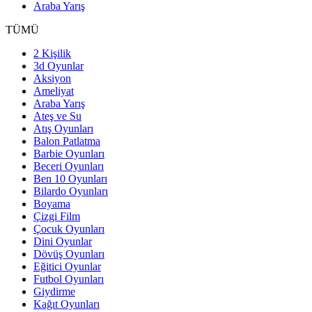
Araba Yarış
TÜMÜ
2 Kişilik
3d Oyunlar
Aksiyon
Ameliyat
Araba Yarış
Ateş ve Su
Atış Oyunları
Balon Patlatma
Barbie Oyunları
Beceri Oyunları
Ben 10 Oyunları
Bilardo Oyunları
Boyama
Çizgi Film
Çocuk Oyunları
Dini Oyunlar
Dövüş Oyunları
Eğitici Oyunlar
Futbol Oyunları
Giydirme
Kağıt Oyunları