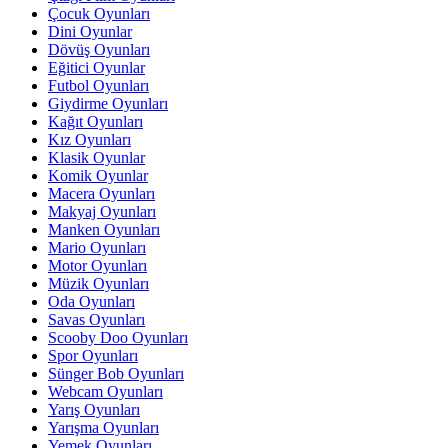
Çocuk Oyunları
Dini Oyunlar
Dövüş Oyunları
Eğitici Oyunlar
Futbol Oyunları
Giydirme Oyunları
Kağıt Oyunları
Kız Oyunları
Klasik Oyunlar
Komik Oyunlar
Macera Oyunları
Makyaj Oyunları
Manken Oyunları
Mario Oyunları
Motor Oyunları
Müzik Oyunları
Oda Oyunları
Savas Oyunları
Scooby Doo Oyunları
Spor Oyunları
Sünger Bob Oyunları
Webcam Oyunları
Yarış Oyunları
Yarışma Oyunları
Yemek Oyunları