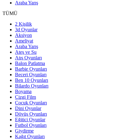
Araba Yarış
TÜMÜ
2 Kişilik
3d Oyunlar
Aksiyon
Ameliyat
Araba Yarış
Ateş ve Su
Atış Oyunları
Balon Patlatma
Barbie Oyunları
Beceri Oyunları
Ben 10 Oyunları
Bilardo Oyunları
Boyama
Çizgi Film
Çocuk Oyunları
Dini Oyunlar
Dövüş Oyunları
Eğitici Oyunlar
Futbol Oyunları
Giydirme
Kağıt Oyunları