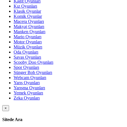
Kağıt Oyunları
Kız Oyunları
Klasik Oyunlar
Komik Oyunlar
Macera Oyunları
Makyaj Oyunları
Manken Oyunları
Mario Oyunları
Motor Oyunları
Müzik Oyunları
Oda Oyunları
Savas Oyunları
Scooby Doo Oyunları
Spor Oyunları
Sünger Bob Oyunları
Webcam Oyunları
Yarış Oyunları
Yarışma Oyunları
Yemek Oyunları
Zeka Oyunları
×
Sitede Ara