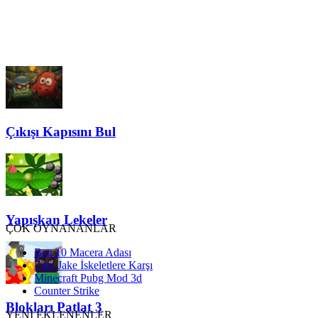
Çıkışı Kapısını Bul
Yapışkan Lekeler
ÇOK OYNANANLAR
Ben 10 Macera Adası
Finn Jake İskeletlere Karşı
Minecraft Pubg Mod 3d
Counter Strike
Blokları Patlat 3
YENİ EKLENENLER