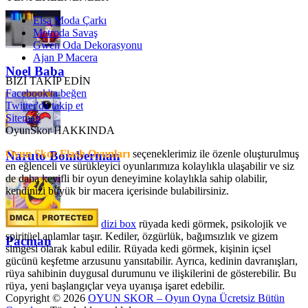
Elsa Moda Çarkı
Metroda Savaş
Gwen Oda Dekorasyonu
Ajan P Macera
Noel Baba
BİZİ TAKİP EDİN
Facebook'ta beğen
Twitter'da takip et
Sitemap
OyunSkor HAKKINDA
Oyun Skor Flash Oyunları
seçeneklerimiz ile özenle oluşturulmuş
Naruto Bomberman
en eğlenceli ve sürükleyici oyunlarımıza kolaylıkla ulaşabilir ve siz
de daha keyifli bir oyun deneyimine kolaylıkla sahip olabilir,
kendinizi büyük bir macera içerisinde bulabilirsiniz.
dizi box
rüyada kedi görmek​, psikolojik ve
spiritüel anlamlar taşır. Kediler, özgürlük, bağımsızlık ve gizem
Pacman
simgesi olarak kabul edilir. Rüyada kedi görmek, kişinin içsel
gücünü keşfetme arzusunu yansıtabilir. Ayrıca, kedinin davranışları,
rüya sahibinin duygusal durumunu ve ilişkilerini de gösterebilir. Bu
rüya, yeni başlangıçlar veya uyanışa işaret edebilir.
Copyright © 2026
OYUN SKOR – Oyun Oyna Ücretsiz Bütün