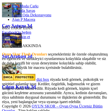
Elsa Moda Çarkı
Metroda Savaş
Gwen Oda Dekorasyonu
Ajan P Macera
Çay Satıcısı 3d
BİZİ TAKİP EDİN
Facebook'ta beğen
Twitter'da takip et
Sitemap
OyunSkor HAKKINDA
Oyun Skor Flash Oyunları
seçeneklerimiz ile özenle oluşturulmuş
Süt Arabası 3d
en eğlenceli ve sürükleyici oyunlarımıza kolaylıkla ulaşabilir ve siz
de daha keyifli bir oyun deneyimine kolaylıkla sahip olabilir,
kendinizi büyük bir macera içerisinde bulabilirsiniz.
dizi box
rüyada kedi görmek​, psikolojik ve
spiritüel anlamlar taşır. Kediler, özgürlük, bağımsızlık ve gizem
Çılgın Kayak 3d
simgesi olarak kabul edilir. Rüyada kedi görmek, kişinin içsel
gücünü keşfetme arzusunu yansıtabilir. Ayrıca, kedinin davranışları,
rüya sahibinin duygusal durumunu ve ilişkilerini de gösterebilir. Bu
rüya, yeni başlangıçlar veya uyanışa işaret edebilir.
Copyright © 2026
OYUN SKOR – Oyun Oyna Ücretsiz Bütün
Oyunlar
- Tüm hakları saklıdır.