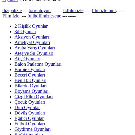
dizipalizle
---
torrentoyun
---
---
hdfilm izle
----
film izle hint
, ----
Film İzle
, ---
fullhdfilmizlesene
---
-----
2 Kişilik Oyunlar
3d Oyunlar
Aksiyon Oyunları
Ameliyat Oyunları
Araba Yarış Oyunları
Ateş ve Su Oyunları
Atış Oyunları
Balon Patlatma Oyunları
Barbie Oyunları
Beceri Oyunları
Ben 10 Oyunları
Bilardo Oyunları
Boyama Oyunları
Çizgi Film Oyunları
Çocuk Oyunları
Dini Oyunlar
Dövüş Oyunları
Eğitici Oyunlar
Futbol Oyunları
Giydirme Oyunları
Kağıt Oyunları