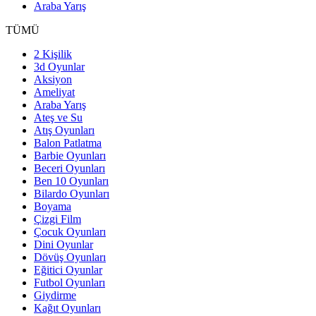
Araba Yarış
TÜMÜ
2 Kişilik
3d Oyunlar
Aksiyon
Ameliyat
Araba Yarış
Ateş ve Su
Atış Oyunları
Balon Patlatma
Barbie Oyunları
Beceri Oyunları
Ben 10 Oyunları
Bilardo Oyunları
Boyama
Çizgi Film
Çocuk Oyunları
Dini Oyunlar
Dövüş Oyunları
Eğitici Oyunlar
Futbol Oyunları
Giydirme
Kağıt Oyunları