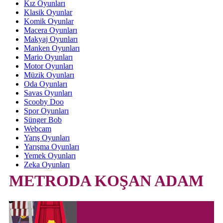
Kız Oyunları
Klasik Oyunlar
Komik Oyunlar
Macera Oyunları
Makyaj Oyunları
Manken Oyunları
Mario Oyunları
Motor Oyunları
Müzik Oyunları
Oda Oyunları
Savas Oyunları
Scooby Doo
Spor Oyunları
Sünger Bob
Webcam
Yarış Oyunları
Yarışma Oyunları
Yemek Oyunları
Zeka Oyunları
METRODA KOŞAN ADAM