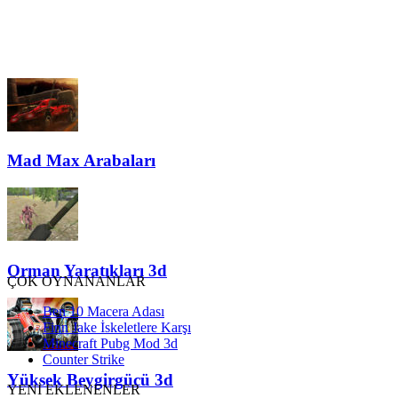
Mad Max Arabaları
Orman Yaratıkları 3d
ÇOK OYNANANLAR
Ben 10 Macera Adası
Finn Jake İskeletlere Karşı
Minecraft Pubg Mod 3d
Counter Strike
Yüksek Beygirgücü 3d
YENİ EKLENENLER